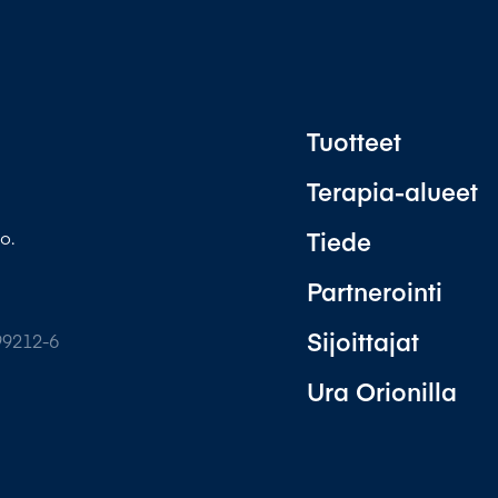
Tuotteet
Terapia-alueet
Tiede
o.
Partnerointi
Sijoittajat
99212-6
Ura Orionilla