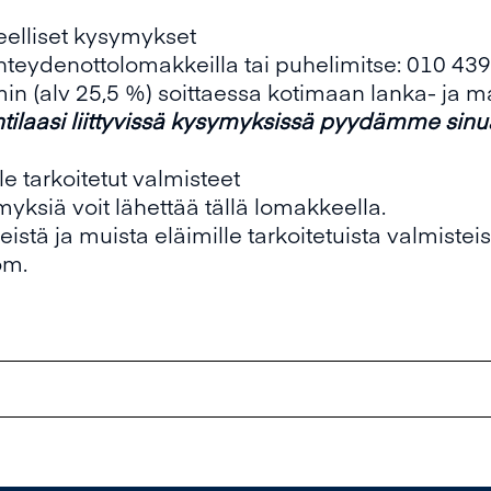
teelliset kysymykset
 yhteydenottolomakkeilla tai puhelimitse: 010 43
in (alv 25,5 %) soittaessa kotimaan lanka- ja ma
tilaasi liittyvissä kysymyksissä pyydämme sinu
le tarkoitetut valmisteet
ymyksiä voit lähettää
tällä lomakkeella
.
eistä ja muista eläimille tarkoitetuista valmisteis
om
.