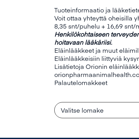
Tuoteinformaatio ja lääketie
Voit ottaa yhteyttä oheisilla
8,35 snt/puhelu + 16,69 snt/m
Henkilökohtaiseen terveyden
hoitavaan lääkäriisi.
Eläinlääkkeet ja muut eläimil
Eläinlääkkeisiin liittyviä kys
Lisätietoja Orionin eläinlääkk
orionpharmaanimalhealth.c
Palautelomakkeet