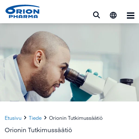
Ava


Etusivu
Tiede
Orionin Tutkimussäätiö
Orionin Tutkimussäätiö