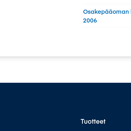
Osakepääoman k
2006
Tuotteet