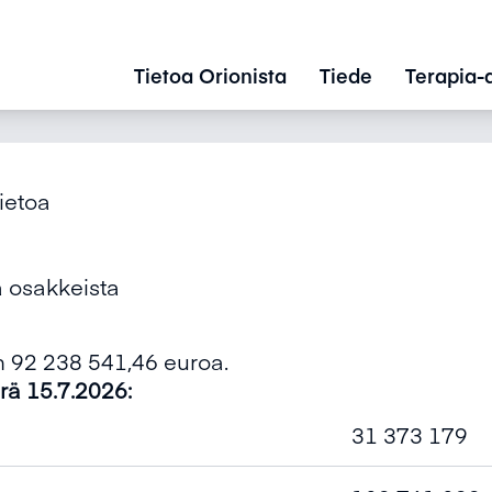
Tietoa Orionista
Tiede
Terapia-
ietoa
 osakkeista
 92 238 541,46 euroa.
ä 15.7.2026:
31 373 179