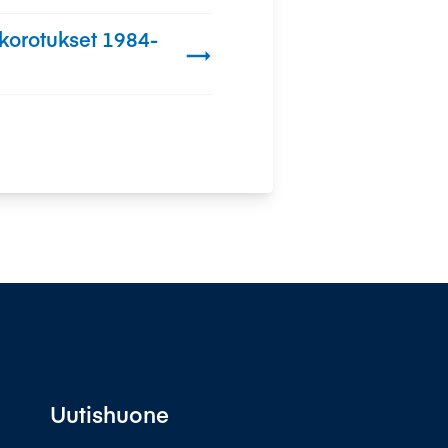
orotukset 1984-

Uutishuone