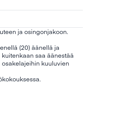
uteen ja osingonjakoon.
ellä (20) äänellä ja
i kuitenkaan saa äänestää
 osakelajeihin kuuluvien
tiökokouksessa.