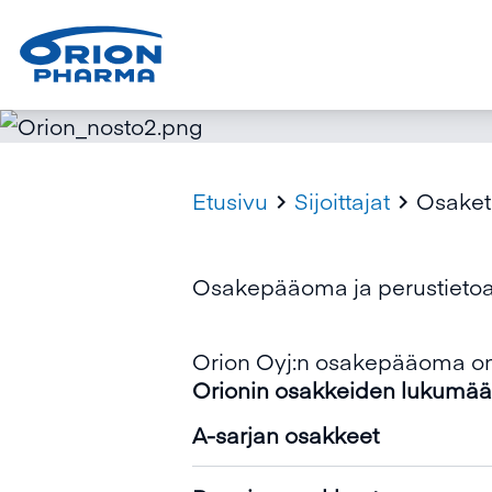
Etusivu
Sijoittajat
Osaket


Osakepääoma ja perustietoa
Orion Oyj:n osakepääoma on
Orionin osakkeiden lukumäär
A-sarjan osakkeet