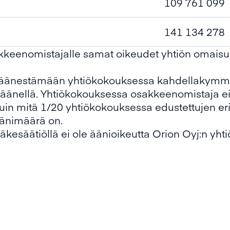
109 761 099
141 134 278
akkeenomistajalle samat oikeudet yhtiön omaisu
 äänestämään yhtiökokouksessa kahdellakymmen
) äänellä. Yhtiökokouksessa osakkeenomistaja e
in mitä 1/20 yhtiökokouksessa edustettujen eri
äänimäärä on.
Eläkesäätiöllä ei ole äänioikeutta Orion Oyj:n yh