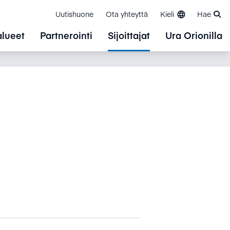
Uutishuone
Ota yhteyttä
Kieli
Hae
alueet
Partnerointi
Sijoittajat
Ura Orionilla