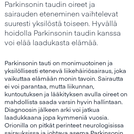
Parkinsonin taudin oireet ja
sairauden eteneminen vaihtelevat
suuresti yksilöstä toiseen. Hyvällä
hoidolla Parkinsonin taudin kanssa
voi elää laadukasta elämää.
Parkinsonin tauti on monimuotoinen ja
yksilöllisesti etenevä liikehäiriösairaus, joka
vaikuttaa elämään monin tavoin. Sairautta
ei voi parantaa, mutta liikunnan,
kuntoutuksen ja lääkityksen avulla oireet on
mahdollista saada varsin hyvin hallintaan.
Diagnoosin jälkeen arki voi jatkua
laadukkaana jopa kymmeniä vuosia.
Orionilla on pitkät perinteet neurologisissa
sairauksissa ja johtava asema Parkinsonin