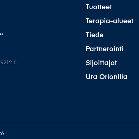
Tuotteet
Terapia-alueet
Tiede
o.
Partnerointi
Sijoittajat
99212-6
Ura Orionilla
tö