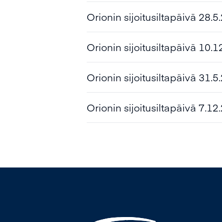
Esitysmateriaali
Timo Lappalainen, toimitusjo
Orionin sijoitusiltapäivä 28.5
Esitysmateriaali
Orionin sijoitusiltapäivä 10.
Esitysmateriaali
Orionin sijoitusiltapäivä 31.5
Esitysmateriaali
Orionin sijoitusiltapäivä 7.12
Webcast
Esitysmateriaali