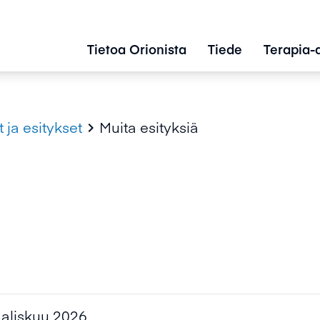
Tietoa Orionista
Tiede
Terapia-
t ja esitykset
Muita esityksiä

entamassa
aaliskuu 2026