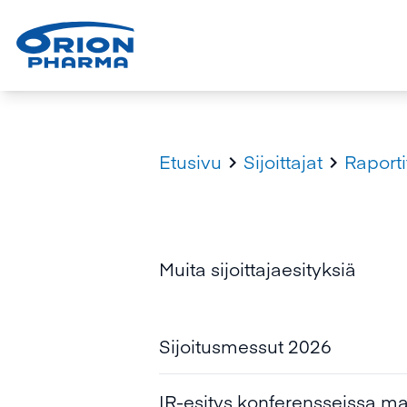
Etusivu
Sijoittajat
Raporti


Muita sijoittajaesityksiä
Sijoitusmessut 2026
Orion - Omistaja-arvoa rak
IR-esitys konferensseissa m