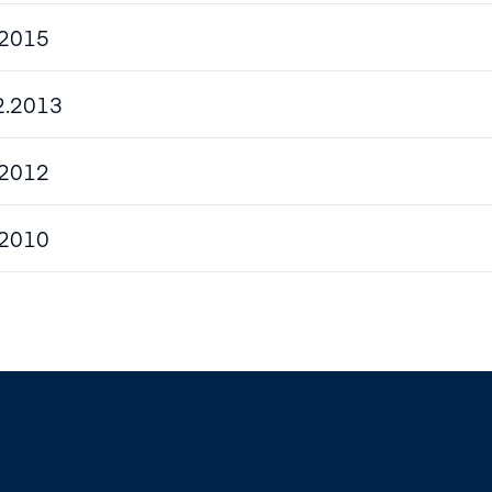
htaja, Lopetussanat
.2015
12.2013
.2012
.2010