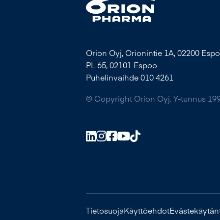
Orion Oyj, Orionintie 1A, 02200 Espo
PL 65, 02101 Espoo
Puhelinvaihde 010 4261
© Copyright Orion Oyj. Y-tunnus 19
Tietosuoja
Käyttöehdot
Evästekäytän