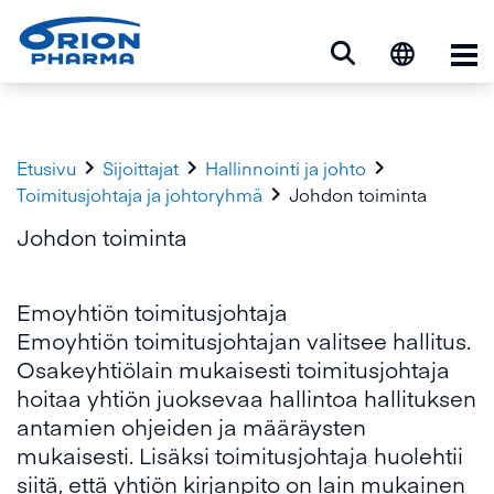
Ava



Etusivu
Sijoittajat
Hallinnointi ja johto

Toimitusjohtaja ja johtoryhmä
Johdon toiminta
Johdon toiminta
Emoyhtiön toimitusjohtaja
Emoyhtiön toimitusjohtajan valitsee hallitus.
Osakeyhtiölain mukaisesti toimitusjohtaja
hoitaa yhtiön juoksevaa hallintoa hallituksen
antamien ohjeiden ja määräysten
mukaisesti. Lisäksi toimitusjohtaja huolehtii
siitä, että yhtiön kirjanpito on lain mukainen