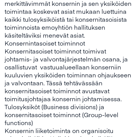
merkittävimmät konsernin ja sen yksiköiden
toimintaa koskevat asiat mukaan luettuina
kaikki tulosyksiköistä tai konsernitasoisista
toiminnoista emoyhtiön hallituksen
käsiteltäviksi menevät asiat.
Konsernintasoiset toiminnot
Konsernitasoiset toiminnot toimivat
johtamis- ja valvontajärjestelmän osana, ja
osallistuvat vastuualueellaan konserniin
kuuluvien yksiköiden toiminnan ohjaukseen
ja valvontaan. Tässä tehtävässään
konsernitasoiset toiminnot avustavat
toimitusjohtajaa konsernin johtamisessa.
Tulosyksiköt (Business divisions) ja
konsernitasoiset toiminnot (Group-level
functions)
Konsernin liiketoiminta on organisoitu