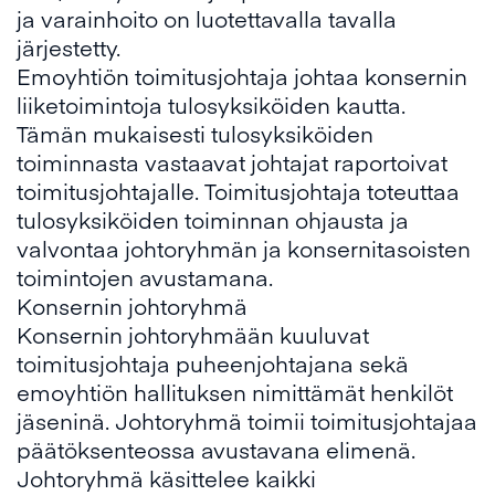
ja varainhoito on luotettavalla tavalla
järjestetty.
Emoyhtiön toimitusjohtaja johtaa konsernin
liiketoimintoja tulosyksiköiden kautta.
Tämän mukaisesti tulosyksiköiden
toiminnasta vastaavat johtajat raportoivat
toimitusjohtajalle. Toimitusjohtaja toteuttaa
tulosyksiköiden toiminnan ohjausta ja
valvontaa johtoryhmän ja konsernitasoisten
toimintojen avustamana.
Konsernin johtoryhmä
Konsernin johtoryhmään kuuluvat
toimitusjohtaja puheenjohtajana sekä
emoyhtiön hallituksen nimittämät henkilöt
jäseninä. Johtoryhmä toimii toimitusjohtajaa
päätöksenteossa avustavana elimenä.
Johtoryhmä käsittelee kaikki