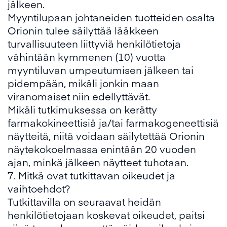
jälkeen.
Myyntilupaan johtaneiden tuotteiden osalta
Orionin tulee säilyttää lääkkeen
turvallisuuteen liittyviä henkilötietoja
vähintään kymmenen (10) vuotta
myyntiluvan umpeutumisen jälkeen tai
pidempään, mikäli jonkin maan
viranomaiset niin edellyttävät.
Mikäli tutkimuksessa on kerätty
farmakokineettisiä ja/tai farmakogeneettisiä
näytteitä, niitä voidaan säilytettää Orionin
näytekokoelmassa enintään 20 vuoden
ajan, minkä jälkeen näytteet tuhotaan.
7. Mitkä ovat tutkittavan oikeudet ja
vaihtoehdot?
Tutkittavilla on seuraavat heidän
henkilötietojaan koskevat oikeudet, paitsi