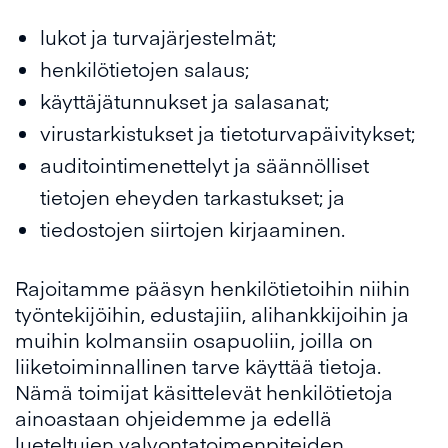
lukot ja turvajärjestelmät;
henkilötietojen salaus;
käyttäjätunnukset ja salasanat;
virustarkistukset ja tietoturvapäivitykset;
auditointimenettelyt ja säännölliset
tietojen eheyden tarkastukset; ja
tiedostojen siirtojen kirjaaminen.
Rajoitamme pääsyn henkilötietoihin niihin
työntekijöihin, edustajiin, alihankkijoihin ja
muihin kolmansiin osapuoliin, joilla on
liiketoiminnallinen tarve käyttää tietoja.
Nämä toimijat käsittelevät henkilötietoja
ainoastaan ohjeidemme ja edellä
lueteltujen valvontatoimenpiteiden