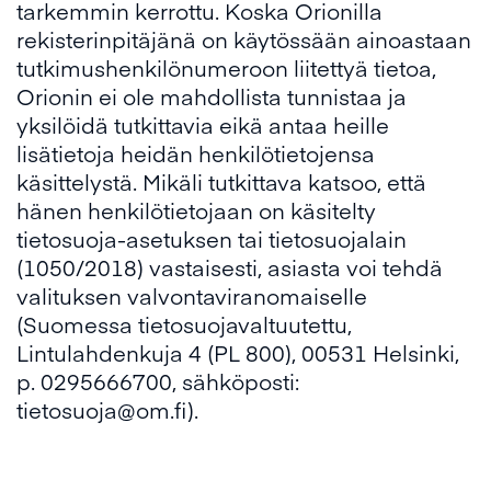
tarkemmin kerrottu. Koska Orionilla
rekisterinpitäjänä on käytössään ainoastaan
tutkimushenkilönumeroon liitettyä tietoa,
Orionin ei ole mahdollista tunnistaa ja
yksilöidä tutkittavia eikä antaa heille
lisätietoja heidän henkilötietojensa
käsittelystä. Mikäli tutkittava katsoo, että
hänen henkilötietojaan on käsitelty
tietosuoja-asetuksen tai tietosuojalain
(1050/2018) vastaisesti, asiasta voi tehdä
valituksen valvontaviranomaiselle
(Suomessa tietosuojavaltuutettu,
Lintulahdenkuja 4 (PL 800), 00531 Helsinki,
p. 0295666700, sähköposti:
tietosuoja@om.fi).