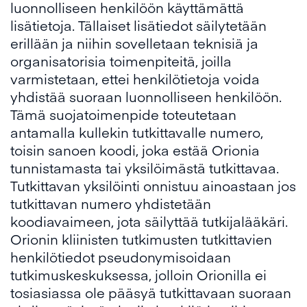
luonnolliseen henkilöön käyttämättä
lisätietoja. Tällaiset lisätiedot säilytetään
erillään ja niihin sovelletaan teknisiä ja
organisatorisia toimenpiteitä, joilla
varmistetaan, ettei henkilötietoja voida
yhdistää suoraan luonnolliseen henkilöön.
Tämä suojatoimenpide toteutetaan
antamalla kullekin tutkittavalle numero,
toisin sanoen koodi, joka estää Orionia
tunnistamasta tai yksilöimästä tutkittavaa.
Tutkittavan yksilöinti onnistuu ainoastaan jos
tutkittavan numero yhdistetään
koodiavaimeen, jota säilyttää tutkijalääkäri.
Orionin kliinisten tutkimusten tutkittavien
henkilötiedot pseudonymisoidaan
tutkimuskeskuksessa, jolloin Orionilla ei
tosiasiassa ole pääsyä tutkittavaan suoraan