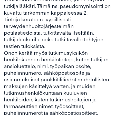
tutkijalääkäri. Tämä ns. pseudomynisointi on
kuvattu tarkemmin kappaleessa 2.
Tietoja kerätään tyypillisesti
terveydenhuoltojärjestelmän
potilastiedoista, tutkittavalta itseltään,
tutkijalääkäriltä sekä tutkittavalle tehtyjen
testien tuloksista.
Orion kerää myös tutkimusyksikön
henkilökunnan henkilötietoja, kuten tutkijan
ansioluettelo, nimi, työpaikan osoite,
puhelinnumero, sähköpostiosoite ja
asianmukaiset pankkitilitiedot mahdollisten
maksujen käsittelyä varten, ja muiden
tutkimushenkilökuntaan kuuluvien
henkilöiden, kuten tutkimushoitajien ja
farmaseuttien nimet, työosoitteet,
puhelinnumerot ja sähköpostiosoitteet.