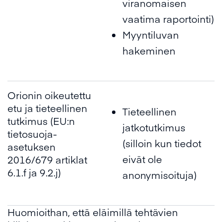
viranomaisen
vaatima raportointi)
Myyntiluvan
hakeminen
Orionin oikeutettu
etu ja tieteellinen
Tieteellinen
tutkimus (EU:n
jatkotutkimus
tietosuoja-
(silloin kun tiedot
asetuksen
eivät ole
2016/679 artiklat
6.1.f ja 9.2.j)
anonymisoituja)
Huomioithan, että eläimillä tehtävien