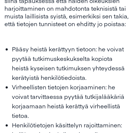
siinä tapauksessa että näiden oikeuksien
harjoittaminen on mahdotonta teknisistä tai
muista laillisista syistä, esimerkiksi sen takia,
että tietojen tunnisteet on ehditty jo poistaa:
Pääsy heistä kerättyyn tietoon: he voivat
pyytää tutkimuskeskukselta kopiota
heistä kyseisen tutkimuksen yhteydessä
kerätyistä henkilötiedoista.
Virheellisten tietojen korjaaminen: he
voivat tarvittaessa pyytää tutkijalääkäriä
korjaamaan heistä kerättyä virheellistä
tietoa.
Henkilötietojen käsittelyn rajoittaminen: