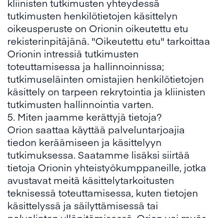
kliinisten tutkimusten yhteydessä
tutkimusten henkilötietojen käsittelyn
oikeusperuste on Orionin oikeutettu etu
rekisterinpitäjänä. "Oikeutettu etu" tarkoittaa
Orionin intressiä tutkimusten
toteuttamisessa ja hallinnoinnissa;
tutkimuseläinten omistajien henkilötietojen
käsittely on tarpeen rekrytointia ja kliinisten
tutkimusten hallinnointia varten.
5. Miten jaamme kerättyjä tietoja?
Orion saattaa käyttää palveluntarjoajia
tiedon keräämiseen ja käsittelyyn
tutkimuksessa. Saatamme lisäksi siirtää
tietoja Orionin yhteistyökumppaneille, jotka
avustavat meitä käsittelytarkoitusten
teknisessä toteuttamisessa, kuten tietojen
käsittelyssä ja säilyttämisessä tai
palvelinten ylläpitämisessä. Orion voi myös