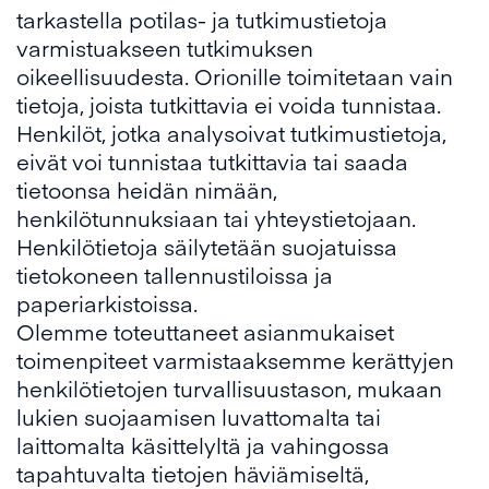
tarkastella potilas- ja tutkimustietoja
varmistuakseen tutkimuksen
oikeellisuudesta. Orionille toimitetaan vain
tietoja, joista tutkittavia ei voida tunnistaa.
Henkilöt, jotka analysoivat tutkimustietoja,
eivät voi tunnistaa tutkittavia tai saada
tietoonsa heidän nimään,
henkilötunnuksiaan tai yhteystietojaan.
Henkilötietoja säilytetään suojatuissa
tietokoneen tallennustiloissa ja
paperiarkistoissa.
Olemme toteuttaneet asianmukaiset
toimenpiteet varmistaaksemme kerättyjen
henkilötietojen turvallisuustason, mukaan
lukien suojaamisen luvattomalta tai
laittomalta käsittelyltä ja vahingossa
tapahtuvalta tietojen häviämiseltä,