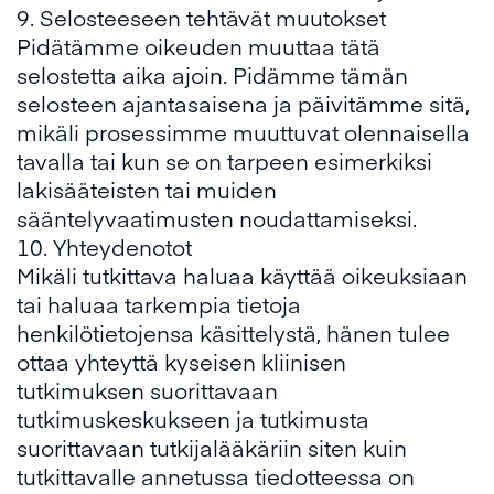
9. Selosteeseen tehtävät muutokset
Pidätämme oikeuden muuttaa tätä
selostetta aika ajoin. Pidämme tämän
selosteen ajantasaisena ja päivitämme sitä,
mikäli prosessimme muuttuvat olennaisella
tavalla tai kun se on tarpeen esimerkiksi
lakisääteisten tai muiden
sääntelyvaatimusten noudattamiseksi.
10. Yhteydenotot
Mikäli tutkittava haluaa käyttää oikeuksiaan
tai haluaa tarkempia tietoja
henkilötietojensa käsittelystä, hänen tulee
ottaa yhteyttä kyseisen kliinisen
tutkimuksen suorittavaan
tutkimuskeskukseen ja tutkimusta
suorittavaan tutkijalääkäriin siten kuin
tutkittavalle annetussa tiedotteessa on