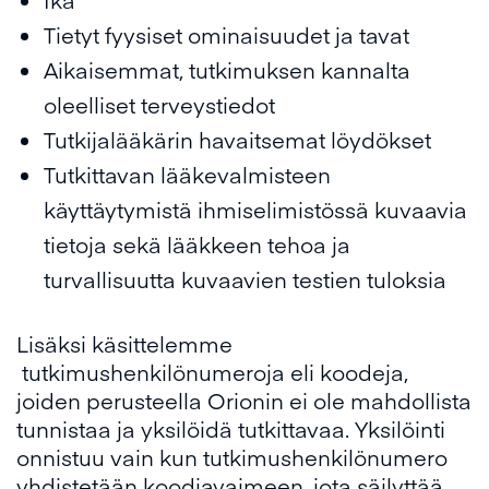
Tietyt fyysiset ominaisuudet ja tavat
Aikaisemmat, tutkimuksen kannalta
oleelliset terveystiedot
Tutkijalääkärin havaitsemat löydökset
Tutkittavan lääkevalmisteen
käyttäytymistä ihmiselimistössä kuvaavia
tietoja sekä lääkkeen tehoa ja
turvallisuutta kuvaavien testien tuloksia
Lisäksi käsittelemme
tutkimushenkilönumeroja eli koodeja,
joiden perusteella Orionin ei ole mahdollista
tunnistaa ja yksilöidä tutkittavaa. Yksilöinti
onnistuu vain kun tutkimushenkilönumero
yhdistetään koodiavaimeen, jota säilyttää