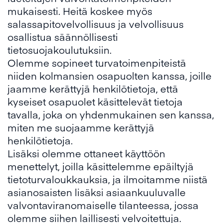
mukaisesti. Heitä koskee myös
salassapitovelvollisuus ja velvollisuus
osallistua säännöllisesti
tietosuojakoulutuksiin.
Olemme sopineet turvatoimenpiteistä
niiden kolmansien osapuolten kanssa, joille
jaamme kerättyjä henkilötietoja, että
kyseiset osapuolet käsittelevät tietoja
tavalla, joka on yhdenmukainen sen kanssa,
miten me suojaamme kerättyjä
henkilötietoja.
Lisäksi olemme ottaneet käyttöön
menettelyt, joilla käsittelemme epäiltyjä
tietoturvaloukkauksia, ja ilmoitamme niistä
asianosaisten lisäksi asiaankuuluvalle
valvontaviranomaiselle tilanteessa, jossa
olemme siihen laillisesti velvoitettuja.