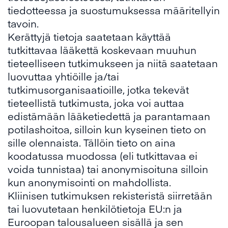
tiedotteessa ja suostumuksessa määritellyin
tavoin.
Kerättyjä tietoja saatetaan käyttää
tutkittavaa lääkettä koskevaan muuhun
tieteelliseen tutkimukseen ja niitä saatetaan
luovuttaa yhtiöille ja/tai
tutkimusorganisaatioille, jotka tekevät
tieteellistä tutkimusta, joka voi auttaa
edistämään lääketiedettä ja parantamaan
potilashoitoa, silloin kun kyseinen tieto on
sille olennaista. Tällöin tieto on aina
koodatussa muodossa (eli tutkittavaa ei
voida tunnistaa) tai anonymisoituna silloin
kun anonymisointi on mahdollista.
Kliinisen tutkimuksen rekisteristä siirretään
tai luovutetaan henkilötietoja EU:n ja
Euroopan talousalueen sisällä ja sen