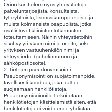
Orion käsittelee myös yhteystietoja
palveluntarjoajista, konsulteista,
tytäryhtiöistä, lisenssikumppaneista ja
muista kolmansista osapuolista, jotka
osallistuvat kliinisten tutkimusten
toteuttamiseen. Näihin yhteystietoihin
sisältyy yrityksen nimi ja osoite, sekä
yrityksen vastuuhenkilön nimi ja
yhteystiedot (puhelinnumero ja
sähköpostiosoite).
2. Tietojen pseudonymisointi
Pseudonymisointi on suojatoimenpide,
tavallisesti koodaus, joka auttaa
suojaamaan henkilötietoja.
Pseudonymisoinnilla tarkoitetaan
henkilötietojen käsittelemistä siten, että
henkilötietoja ei voida enää yhdistää