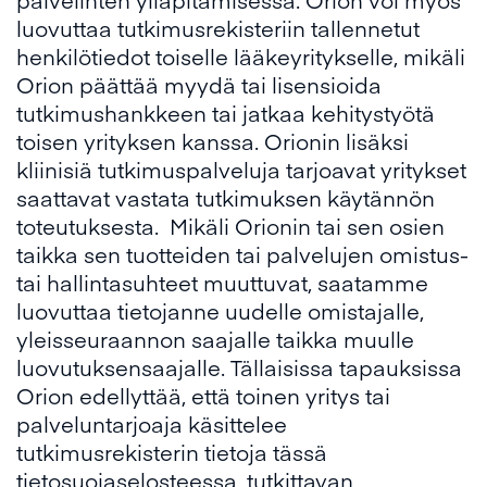
luovuttaa tutkimusrekisteriin tallennetut
henkilötiedot toiselle lääkeyritykselle, mikäli
Orion päättää myydä tai lisensioida
tutkimushankkeen tai jatkaa kehitystyötä
toisen yrityksen kanssa. Orionin lisäksi
kliinisiä tutkimuspalveluja tarjoavat yritykset
saattavat vastata tutkimuksen käytännön
toteutuksesta. Mikäli Orionin tai sen osien
taikka sen tuotteiden tai palvelujen omistus-
tai hallintasuhteet muuttuvat, saatamme
luovuttaa tietojanne uudelle omistajalle,
yleisseuraannon saajalle taikka muulle
luovutuksensaajalle. Tällaisissa tapauksissa
Orion edellyttää, että toinen yritys tai
palveluntarjoaja käsittelee
tutkimusrekisterin tietoja tässä
tietosuojaselosteessa, tutkittavan