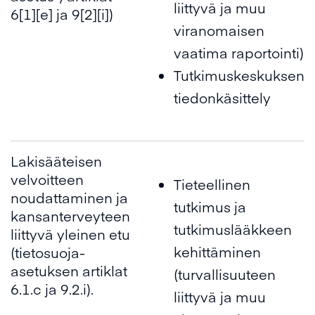
liittyvä ja muu
6[1][e] ja 9[2][i])
viranomaisen
vaatima raportointi)
Tutkimuskeskuksen
tiedonkäsittely
Lakisääteisen
velvoitteen
Tieteellinen
noudattaminen ja
tutkimus ja
kansanterveyteen
tutkimuslääkkeen
liittyvä yleinen etu
kehittäminen
(tietosuoja-
asetuksen artiklat
(turvallisuuteen
6.1.c ja 9.2.i).
liittyvä ja muu