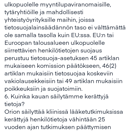
ulkopuolelle myyntilupaviranomaisille,
tytäryhtiöille ja mahdollisesti
yhteistyöyrityksille maihin, joissa
tietosuojalainsäädännön taso ei välttämättä
ole samalla tasolla kuin EU:ssa. EU:n tai
Euroopan talousalueen ulkopuolelle
siirrettävien henkilötietojen suojaus
perustuu tietosuoja-asetuksen 45 artiklan
mukaiseen komission päätökseen, 46(2)
artiklan mukaisiin tietosuojaa koskeviin
vakiolausekkeisiin tai 49 artiklan mukaisiin
poikkeuksiin ja suojatoimiin.
6. Kuinka kauan säilytämme kerättyjä
tietoja?
Orion säilyttää kliinissä lääketutkimuksissa
kerättyjä henkilötietoja vähintään 25
vuoden ajan tutkimuksen päättymisen