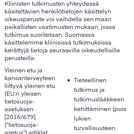
Kliinisten tutkimusten yhteydessä
käsiteltävien henkilötietojen käsittelyn
oikeusperuste voi vaihdella sen maan
paikallisten vaatimusten mukaan, jossa
tutkimus suoritetaan. Suomessa
käsittelemme kliinisissä tutkimuksissa
kerättyjä tietoja seuraavilla oikeudellisilla
perusteilla:
Yleinen etu ja
kansanterveyteen
Tieteellinen
liittyvä yleinen etu
tutkimus ja
(EU:n yleisen
tutkimuslääkkeen
tietosuoja-
kehittäminen (pois
asetuksen
[2016/679]
lukien
(“tietosuoja-
turvallisuuteen
asetus”) artiklat