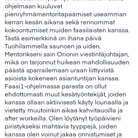
ohjelmaan kuuluvat
pienryhmämentoritapaamiset useamman
kerran kesän aikana sekä rennommat
kokoontumiset muiden faasilaisten kanssa.
Tästä esimerkkinä on ihana päivä
Tuohilammella saunoen ja uiden.
Mentorikseni sain Orionin viestintäjohtajan,
mikä on tarjonnut huikean mahdollisuuden
päästä sparrailemaan uraan liittyvistä
asioista kokeneen asiantuntijan kanssa.
Faasi1-ohjelmassa parasta on ollut
ehdottomasti muut kesätyöntekijät, joiden
kanssa ollaan aktiivisesti käyty lounaalla ja
vietetty muutoinkin aikaa kahvitauoilla ja
after workeilla. Olen löytänyt työpäivieni
piristykseksi mahtavia tyyppejä, joiden
kanssa olen voinut jakaa onnistumiset ja