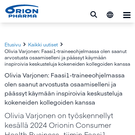
Ava


Etusivu
Kaikki uutiset
Olivia Varjonen: Faasi1-traineeohjelmassa olen saanut
arvostusta osaamiselleni ja päässyt käymään
inspiroivia keskusteluja kokeneiden kollegoiden kanssa
Olivia Varjonen: Faasi1-traineeohjelmassa
olen saanut arvostusta osaamiselleni ja
päässyt käymään inspiroivia keskusteluja
kokeneiden kollegoiden kanssa
Olivia Varjonen on työskennellyt
kesällä 2024 Orionin Consumer
Health Business -tiimin Faasi1-