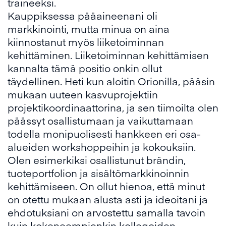
traineeksi.
Kauppiksessa pääaineenani oli
markkinointi, mutta minua on aina
kiinnostanut myös liiketoiminnan
kehittäminen. Liiketoiminnan kehittämisen
kannalta tämä positio onkin ollut
täydellinen. Heti kun aloitin Orionilla, pääsin
mukaan uuteen kasvuprojektiin
projektikoordinaattorina, ja sen tiimoilta olen
päässyt osallistumaan ja vaikuttamaan
todella monipuolisesti hankkeen eri osa-
alueiden workshoppeihin ja kokouksiin.
Olen esimerkiksi osallistunut brändin,
tuoteportfolion ja sisältömarkkinoinnin
kehittämiseen. On ollut hienoa, että minut
on otettu mukaan alusta asti ja ideoitani ja
ehdotuksiani on arvostettu samalla tavoin
kuin kokeneempienkin kollegoiden.