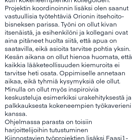
Projektin koordinoinnin lisäksi olen saanut
vastuullisia työtehtäviä Orionin itsehoito-
bisneksen parissa. Työni on ollut kivan
itsenäistä, ja esihenkilöni ja kollegani ovat
aina pitäneet huolta siitä, että apua on
saatavilla, eikä asioita tarvitse pohtia yksin.
Kesän aikana on ollut hienoa huomata, että
kaikkia lääketeollisuuden kiemuroita ei
tarvitse heti osata. Oppimiselle annetaan
aikaa, eikä tyhmiä kysymyksiä ole ollut.
Minulla on ollut myös inspiroivia
keskusteluja esimerkiksi urakehityksestä ja
palkkauksesta kokeneempien työkaverieni
kanssa.
Ohjelmassa parasta on toisiin
harjoittelijoihin tutustuminen
Kiinnostavien työprojektien lisäksi Faasi1-