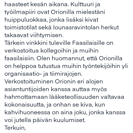
haasteet kesän aikana. Kulttuuri ja
työilmapiiri ovat Orionilla mielestäni
huippuluokkaa, jonka lisäksi kivat
toimistotilat sekä lounasravintolan herkut
takaavat viihtymisen.
Tärkein vinkkini tuleville Faasilaisille on
verkostoitua kollegoihin ja muihin
faasilaisiin. Olen huomannut, että Orionilla
on helppoa tutustua muihin työntekijöihin yli
organisaatio- ja tiimirajojen.
Verkostoituminen Orionin eri alojen
asiantuntijoiden kanssa auttaa myös
hahmottamaan lääketeollisuuden valtavaa
kokonaisuutta, ja onhan se kiva, kun
kahvihuoneessa on aina joku, jonka kanssa
voi jutella päivän kuulumiset.
Terkuin,