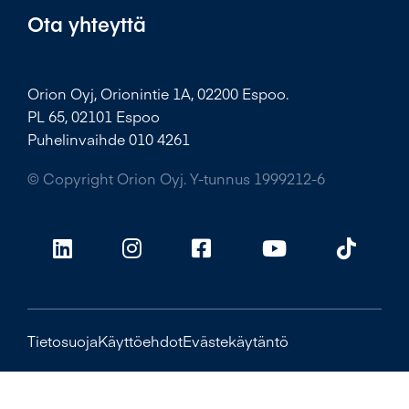
Ota yhteyttä
Orion Oyj, Orionintie 1A, 02200 Espoo.
PL 65, 02101 Espoo
Puhelinvaihde 010 4261
© Copyright Orion Oyj. Y-tunnus 1999212-6
Tietosuoja
Käyttöehdot
Evästekäytäntö