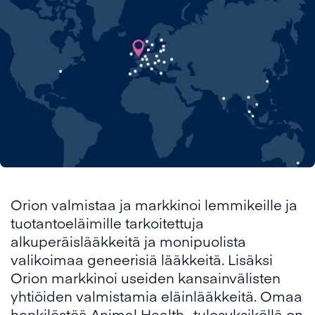
Orion valmistaa ja markkinoi lemmikeille ja
tuotantoeläimille tarkoitettuja
alkuperäislääkkeitä ja monipuolista
valikoimaa geneerisiä lääkkeitä. Lisäksi
Orion markkinoi useiden kansainvälisten
yhtiöiden valmistamia eläinlääkkeitä. Omaa
henkilöstöä Animal Health -tulosyksiköllä on