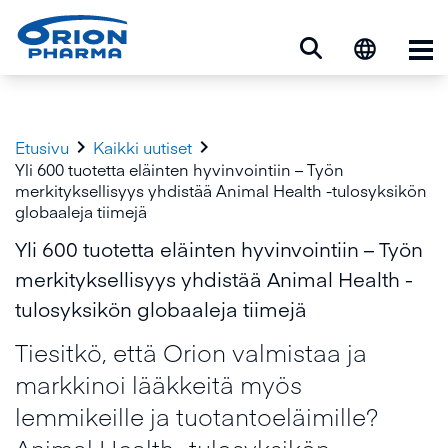
Ava


Etusivu
Kaikki uutiset
Yli 600 tuotetta eläinten hyvinvointiin – Työn
merkityksellisyys yhdistää Animal Health -tulosyksikön
globaaleja tiimejä
Yli 600 tuotetta eläinten hyvinvointiin – Työn
merkityksellisyys yhdistää Animal Health -
tulosyksikön globaaleja tiimejä
Tiesitkö, että Orion valmistaa ja
markkinoi lääkkeitä myös
lemmikeille ja tuotantoeläimille?
Animal Health -tulosyksikön