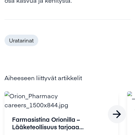
osa kasvua ja kehitystä.”
Uratarinat
Aiheeseen liittyvät artikkelit

Farmasistina Orionilla –
Lääketeollisuus tarjoaa
farmasisteille ...