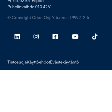
PL 65, 02101 Espoo
Puhelinvaihde 010 4261
© Copyright Orion Oyj. Y-tunnus 1999212-6
Tietosuoja
Käyttöehdot
Evästekäytäntö