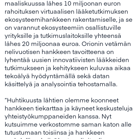
maaliskuussa lähes 10 miljoonan euron
rahoituksen virtuaalisen lääketutkimuksen
ekosysteemihankkeen rakentamiselle, ja se
on varannut ekosysteemiin osallistuville
yrityksille ja tutkimuslaitoksille yhteensä
lähes 20 miljoonaa euroa. Orionin vetämän
nelivuotisen hankkeen tavoitteena on
lyhentää uusien innovatiivisten lääkkeiden
tutkimukseen ja kehitykseen kuluvaa aikaa
tekoälyä hyödyntämällä sekä datan
käsittelyä ja analysointia tehostamalla.
”Huhtikuusta lähtien olemme koonneet
hankkeen tiekarttaa ja käyneet keskusteluja
yhteistyökumppaneiden kanssa. Nyt
kutsuimme verkostomme saman katon alle
tutustumaan toisiinsa ja hankkeen