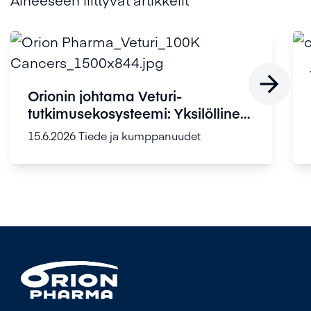

Orionin johtama Veturi-
tutkimusekosysteemi: Yksilöllinen
lääketi...
15.6.2026
Tiede ja kumppanuudet