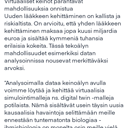
Virtuaaliset keinot parantavat
mahdollisuuksia onnistua
Uuden lääkkeen kehittäminen on kallista ja
riskialtista. On arvioitu, että yhden lääkkeen
kehittäminen maksaa jopa kuusi miljardia
euroa ja sisältää kymmeniä tuhansia
erilaisia kokeita. Tässä tekoälyn
mahdollisuudet esimerkiksi datan
analysoinnissa nousevat merkittäväksi
arvoksi.
”Analysoimalla dataa keinoälyn avulla
voimme löytää ja kehittää virtuaalisia
simulointimalleja ns. digital twin -malleja
potilaista. Nämä sisältävät usein täysin uusia
kausaalisia havaintoja selittämään meille
ennestään tuntematonta biologiaa -
ihmisbiologia on monelta osin meille vielä