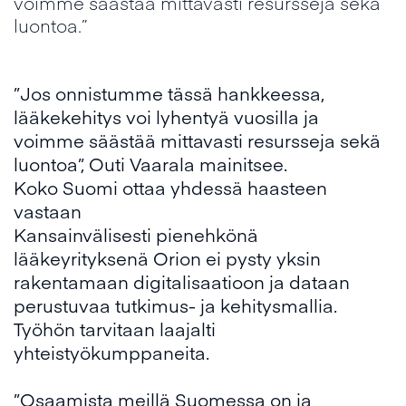
voimme säästää mittavasti resursseja sekä
luontoa.”
”Jos onnistumme tässä hankkeessa,
lääkekehitys voi lyhentyä vuosilla ja
voimme säästää mittavasti resursseja sekä
luontoa”, Outi Vaarala mainitsee.
Koko Suomi ottaa yhdessä haasteen
vastaan
Kansainvälisesti pienehkönä
lääkeyrityksenä Orion ei pysty yksin
rakentamaan digitalisaatioon ja dataan
perustuvaa tutkimus- ja kehitysmallia.
Työhön tarvitaan laajalti
yhteistyökumppaneita.
”Osaamista meillä Suomessa on ja