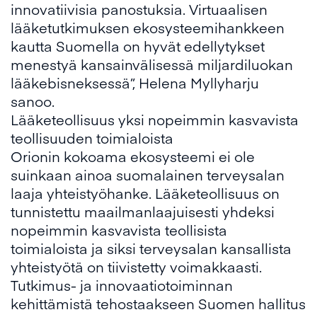
innovatiivisia panostuksia. Virtuaalisen
lääketutkimuksen ekosysteemihankkeen
kautta Suomella on hyvät edellytykset
menestyä kansainvälisessä miljardiluokan
lääkebisneksessä”, Helena Myllyharju
sanoo.
Lääketeollisuus yksi nopeimmin kasvavista
teollisuuden toimialoista
Orionin kokoama ekosysteemi ei ole
suinkaan ainoa suomalainen terveysalan
laaja yhteistyöhanke. Lääketeollisuus on
tunnistettu maailmanlaajuisesti yhdeksi
nopeimmin kasvavista teollisista
toimialoista ja siksi terveysalan kansallista
yhteistyötä on tiivistetty voimakkaasti.
Tutkimus- ja innovaatiotoiminnan
kehittämistä tehostaakseen Suomen hallitus