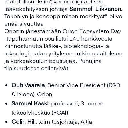
mahdollisuuksiin”, kertoo digitaalisen
lääkekehityksen johtaja
Sammeli Liikkanen.
Tekoälyn ja koneoppimisen merkitystä ei voi
enää sivuuttaa
Orionin järjestämään Orion Ecosystem Day
-tapahtumaan osallistui 140 hankkeesta
kiinnostunutta lääke-, bioteknologia- ja
teknologia-alan yrityksen, tutkimuslaitoksen
ja korkeakoulun edustajaa. Puhujina
tilaisuudessa esiintyivät:
Outi Vaarala
, Senior Vice President (R&D
& iMeds), Orion
Samuel Kaski
, professori, Suomen
tekoälykeskus (FCAI)
Colin Hill
, toimitusjohtaja, Aitia