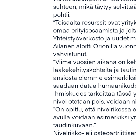
suhteen, mikä täytyy selvittää
pohtii.
”Toisaalta resurssit ovat yrity
omaa erityisosaamista ja jolt
Yhteistyöverkosto ja uudet m
Ailanen aloitti Orionilla vuo
vahvistunut.
”Viime vuosien aikana on ke
lääkekehityskohteita ja taut
ansiosta olemme esimerkiksi 
saadaan dataa humaanikudok
Ihmiskudos tarkoittaa tässä y
nivel otetaan pois, voidaan 
”On opittu, että nivelrikossa
avulla voidaan esimerkiksi yr
taudinkuvaan.”
Nivelrikko- eli osteoartriitt