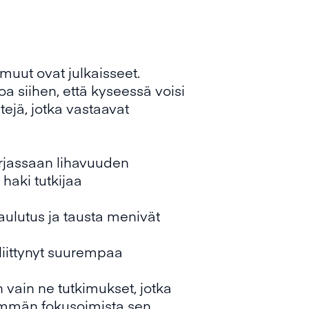
muut ovat julkaisseet.
 siihen, että kyseessä voisi
ejä, jotka vastaavat
kirjassaan lihavuuden
 haki tutkijaa
kataulutus ja tausta menivät
liittynyt suurempaa
n vain ne tutkimukset, jotka
emmän fokusoimista sen