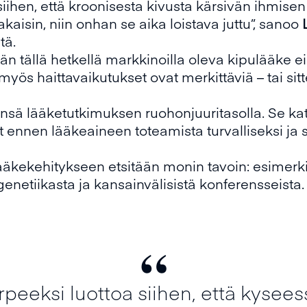
siihen, että kroonisesta kivusta kärsivän ihmis
kaisin, niin onhan se aika loistava juttu”, sanoo
tä.
än tällä hetkellä markkinoilla oleva kipulääke e
myös haittavaikutukset ovat merkittäviä – tai sitte
nsä lääketutkimuksen ruohonjuuritasolla. Se kat
t ennen lääkeaineen toteamista turvalliseksi ja 
lääkekehitykseen etsitään monin tavoin: esimerk
genetiikasta ja kansainvälisistä konferensseista.
“
peeksi luottoa siihen, että kysees