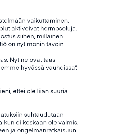
estelmään vaikuttaminen.
lut aktivoivat hermosoluja.
stus siihen, millainen
tiö on nyt monin tavoin
las. Nyt ne ovat taas
. Olemme hyvässä vauhdissa”,
ni, ettei ole liian suuria
ajatuksiin suhtaudutaan
a kun ei koskaan ole valmis.
iseen ja ongelmanratkaisuun