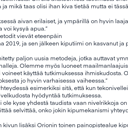
 ja mikä taas olisi ihan kiva tietää mutta ei täss
ksessä aivan erilaiset, ja ympärillä on hyvin laaj
a voi kysyä apua.”
etodit vievät eteenpäin
nna 2019, ja sen jälkeen kiputiimi on kasvanut 
hitetty paljon uusia metodeja, jotka auttavat
imalleja. Olemme myös luoneet maailmanlaajuist
voineet käyttää tutkimuksessa ihmiskudosta. On
sesta jo hyvin varhaisessa vaiheessa.”
hteydessä esimerkiksi sitä, että kun tekonivell
nivelkudosta hyödyntää tutkimuksessa.
 ei ole kyse yhdestä taudista vaan nivelrikkoja 
ittää selvittää, onko jokin kipumekanismi yhtey
isen kivun lisäksi Orionin toinen painopistealue k