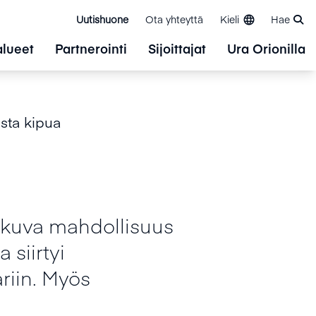
Uutishuone
Ota yhteyttä
Kieli
Hae
alueet
Partnerointi
Sijoittajat
Ura Orionilla
ista kipua
tkuva mahdollisuus
 siirtyi
riin. Myös