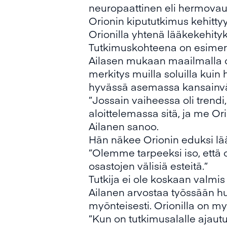
neuropaattinen eli hermovau
Orionin kipututkimus kehitty
Orionilla yhtenä lääkekehit
Tutkimuskohteena on esimerki
Ailasen mukaan maailmalla on
merkitys muilla soluilla kuin
hyvässä asemassa kansainvä
”Jossain vaiheessa oli trendi,
aloittelemassa sitä, ja me Or
Ailanen sanoo.
Hän näkee Orionin eduksi lä
”Olemme tarpeeksi iso, että on
osastojen välisiä esteitä.”
Tutkija ei ole koskaan valmis
Ailanen arvostaa työssään huo
myönteisesti. Orionilla on m
”Kun on tutkimusalalle ajaut