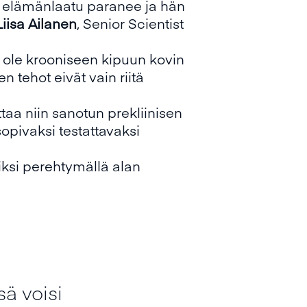
en elämänlaatu paranee ja hän
Liisa Ailanen
, Senior Scientist
i ole krooniseen kipuun kovin
n tehot eivät vain riitä
taa niin sanotun prekliinisen
sopivaksi testattavaksi
iksi perehtymällä alan
sä voisi