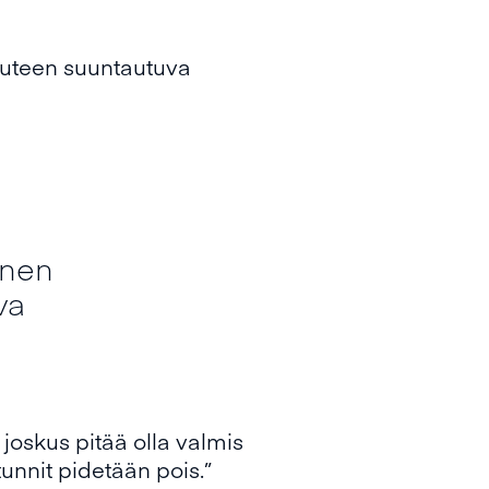
suuteen suuntautuva
inen
va
joskus pitää olla valmis
unnit pidetään pois.”