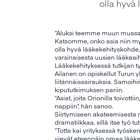
olla hyvä 
”Aluksi teemme muun muassa t
Katsomme, onko asia niin my
olla hyvä lääkekehityskohde,
varsinaisesta uusien lääkeaih
Lääkekehityksessä tutkijan ty
Ailanen on opiskellut Turun y
liitännäissairauksia. Samoihin
kipututkimuksen pariin.
”Asiat, joita Orionilla toivotti
nappiin”, hän sanoo.
Siirtymiseen akateemisesta m
dramatiikkaa, sillä itse työ 
”Totta kai yrityksessä työsken
vievät eteenpäin omaa lääke