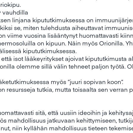
riokipu.
y vauhdilla
yksen linjana kipututkimuksessa on immuunijärj
ksi se, miten tulehdusta aiheuttavat immuuniso
 viime vuosina lisääntynyt huomattavasti kiinno
 hermosoluilla on kipuun. Näin myös Orionilla. Yh
lisessä kipututkimuksessa.
 että isot lääkeyritykset ajoivat kipututkimusta a
ionilla olemme sillä välin tehneet paljon työtä
äketutkimuksessa myös ”juuri sopivan koon”.
 resursseja tutkia, mutta toisaalta sen verran pie
mattavasti sitä, että uusiin ideoihin ja kehitys
yös mahdollisuus jatkuvaan kehittymiseen, tutkij
unut, niin kyllähän mahdollisuus tieteen tekem