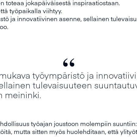
nen toteaa jokapäiväisestä inspiraatiostaan.
ttä työpaikalla viihtyy.
tö ja innovatiivinen asenne, sellainen tulevai
oo.
“
 mukava työympäristö ja innovatiiv
ellainen tulevaisuuteen suuntautu
 meininki.
dollisuus työajan joustoon molempiin suuntiin: 
, mutta sitten myös huolehditaan, että ylityöt