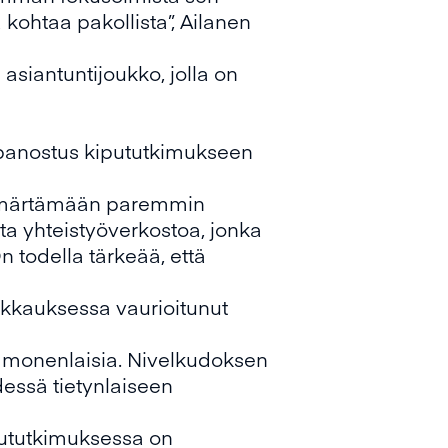
ä kohtaa pakollista”, Ailanen
a asiantuntijoukko, jolla on
ja panostus kipututkimukseen
 ymmärtämään paremmin
a yhteistyöverkostoa, jonka
 todella tärkeää, että
eikkauksessa vaurioitunut
on monenlaisia. Nivelkudoksen
dessä tietynlaiseen
ipututkimuksessa on