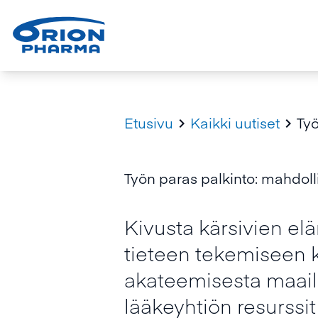
Etusivu
Kaikki uutiset
Työ


Työn paras palkinto: mahdoll
Kivusta kärsivien e
tieteen tekemiseen kan
akateemisesta maail
lääkeyhtiön resurssit 