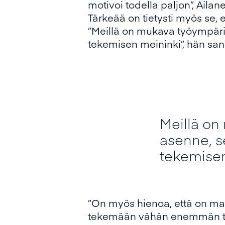
motivoi todella paljon”, Aila
Tärkeää on tietysti myös se, e
”Meillä on mukava työympäris
tekemisen meininki”, hän san
Meillä on
asenne, s
tekemisen
”On myös hienoa, että on mah
tekemään vähän enemmän töitä