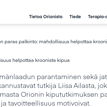
Tietoa Orionista
Tiede
Terapia-
n paras palkinto: mahdollisuus helpottaa kroon
isuus helpottaa kroonista kipua
lämänlaadun parantaminen sekä ja
nustavat tutkija Liisa Ailasta, joka
masta Orionin kipututkimuksen pa
ja tavoitteellisuus motivoivat.