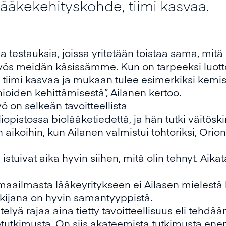
lääkekehityskohde, tiimi kasvaa.
estauksia, joissa yritetään toistaa sama, mitä 
ös meidän käsissämme. Kun on tarpeeksi luottoa
 tiimi kasvaa ja mukaan tulee esimerkiksi kemist
ioiden kehittämisestä”, Ailanen kertoo.
ö on selkeän tavoitteellista
liopistossa biolääketiedettä, ja hän tutki väitös
 aikoihin, kun Ailanen valmistui tohtoriksi, Orion
in, istuivat aika hyvin siihen, mitä olin tehnyt. Ai
aailmasta lääkeyritykseen ei Ailasen mielestä 
tutkijana on hyvin samantyyppistä.
telyä rajaa aina tietty tavoitteellisuus eli tehdää
tutkimusta. On siis akateemista tutkimusta en