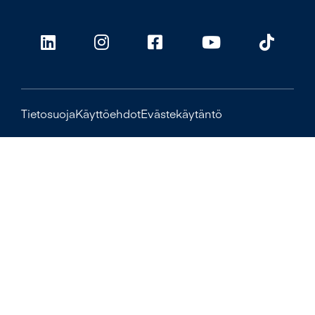
Tietosuoja
Käyttöehdot
Evästekäytäntö