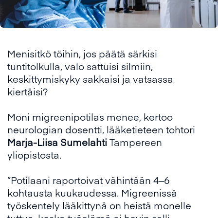
Menisitkö töihin, jos päätä särkisi
tuntitolkulla, valo sattuisi silmiin,
keskittymiskyky sakkaisi ja vatsassa
kiertäisi?
Moni migreenipotilas menee, kertoo
neurologian dosentti, lääketieteen tohtori
Marja-Liisa Sumelahti
Tampereen
yliopistosta.
”Potilaani raportoivat vähintään 4–6
kohtausta kuukaudessa. Migreenissä
työskentely lääkittynä on heistä monelle
tuttua, koska työelämä ei hevin salli