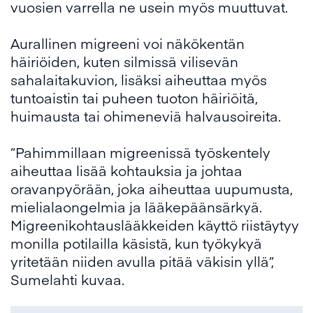
vuosien varrella ne usein myös muuttuvat.
Aurallinen migreeni voi näkökentän
häiriöiden, kuten silmissä vilisevän
sahalaitakuvion, lisäksi aiheuttaa myös
tuntoaistin tai puheen tuoton häiriöitä,
huimausta tai ohimeneviä halvausoireita.
”Pahimmillaan migreenissä työskentely
aiheuttaa lisää kohtauksia ja johtaa
oravanpyörään, joka aiheuttaa uupumusta,
mielialaongelmia ja lääkepäänsärkyä.
Migreenikohtauslääkkeiden käyttö riistäytyy
monilla potilailla käsistä, kun työkykyä
yritetään niiden avulla pitää väkisin yllä”,
Sumelahti kuvaa.