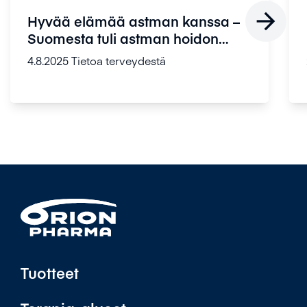

Hyvää elämää astman kanssa –
Suomesta tuli astman hoidon
edelläk...
4.8.2025
Tietoa terveydestä
Tuotteet