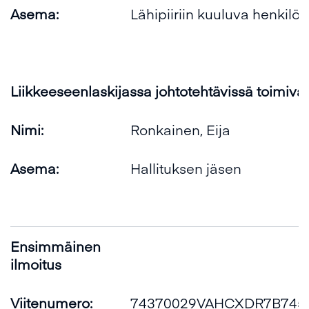
Asema:
Lähipiiriin kuuluva henkilö
Liikkeeseenlaskijassa johtotehtävissä toimiva
Nimi:
Ronkainen, Eija
Asema:
Hallituksen jäsen
Ensimmäinen
ilmoitus
Viitenumero:
74370029VAHCXDR7B745_