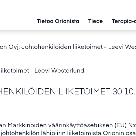
Tietoa Orionista
Tiede
Terapia-
on Oyj: Johtohenkilöiden liiketoimet - Leevi We
liiketoimet - Leevi Westerlund
NKILÖIDEN LIIKETOIMET 30.10.2
van Markkinoiden väärinkäyttöasetuksen (EU) N
johtohenkilön lähipiirin liiketoimista Orionin osa