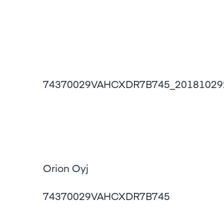
74370029VAHCXDR7B745_20181029
Orion Oyj
74370029VAHCXDR7B745