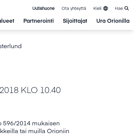
Uutishuone
Ota yhteyttä
Kieli
Hae
alueet
Partnerointi
Sijoittajat
Ura Orionilla
sterlund
018 KLO 10.40
:o 596/2014 mukaisen
kkeilla tai muilla Orioniin