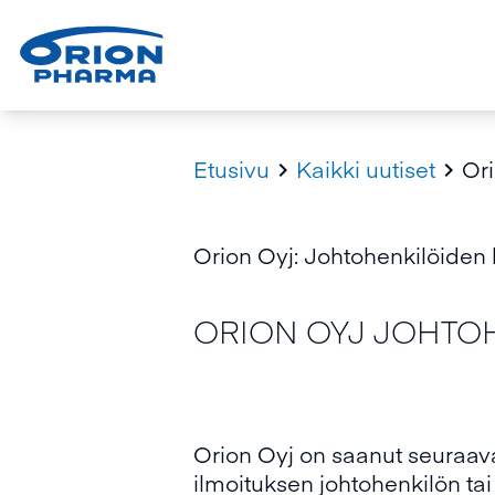
Etusivu
Kaikki uutiset
Ori


Orion Oyj: Johtohenkilöiden 
ORION OYJ JOHTOHE
Orion Oyj on saanut seuraa
ilmoituksen johtohenkilön tai 