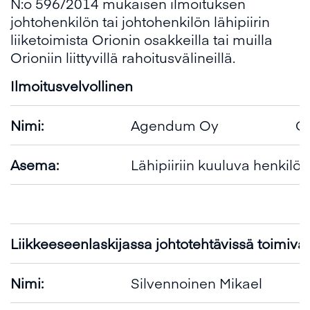
N:o 596/2014 mukaisen ilmoituksen
johtohenkilön tai johtohenkilön lähipiirin
liiketoimista Orionin osakkeilla tai muilla
Orioniin liittyvillä rahoitusvälineillä.
Ilmoitusvelvollinen
Nimi:
Agendum Oy
Oi
Asema:
Lähipiiriin kuuluva henkilö
Liikkeeseenlaskijassa johtotehtävissä toimiva
Nimi:
Silvennoinen Mikael