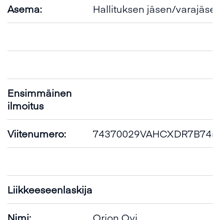
Asema:
Hallituksen jäsen/varajäse
Ensimmäinen
ilmoitus
Viitenumero:
74370029VAHCXDR7B745_
Liikkeeseenlaskija
Nimi:
Orion Oyj