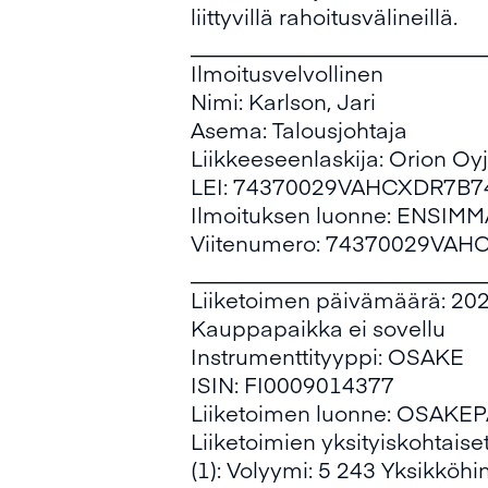
liittyvillä rahoitusvälineillä.
___________________________
Ilmoitusvelvollinen
Nimi: Karlson, Jari
Asema: Talousjohtaja
Liikkeeseenlaskija: Orion Oyj
LEI: 74370029VAHCXDR7B7
Ilmoituksen luonne: ENSIM
Viitenumero: 74370029VA
___________________________
Liiketoimen päivämäärä: 20
Kauppapaikka ei sovellu
Instrumenttityyppi: OSAKE
ISIN: FI0009014377
Liiketoimen luonne: OSA
Liiketoimien yksityiskohtaiset
(1): Volyymi: 5 243 Yksikköh