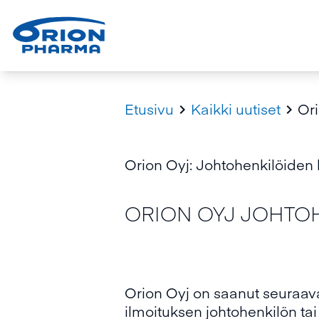
Etusivu
Kaikki uutiset
Ori


Orion Oyj: Johtohenkilöiden l
ORION OYJ JOHTOHE
Orion Oyj on saanut seuraa
ilmoituksen johtohenkilön tai 