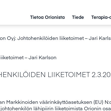
Tietoa Orionista
Tiede
Terapia-
on Oyj: Johtohenkilöiden liiketoimet – Jari Karl
iiketoimet – Jari Karlson
NKILÖIDEN LIIKETOIMET 2.3.202
van Markkinoiden väärinkäyttöasetuksen (EU) N
johtohenkilön lähipiirin liiketoimista Orionin osa