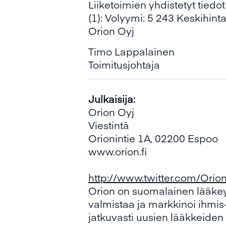
Liiketoimien yhdistetyt tiedot
(1): Volyymi: 5 243 Keskihin
Orion Oyj
Timo Lappalainen
Toimitusjohtaja
Julkaisija:
Orion Oyj
Viestintä
Orionintie 1A, 02200 Espoo
www.orion.fi
http://www.twitter.com/Orio
Orion on suomalainen lääkeyht
valmistaa ja markkinoi ihmis-
jatkuvasti uusien lääkkeiden