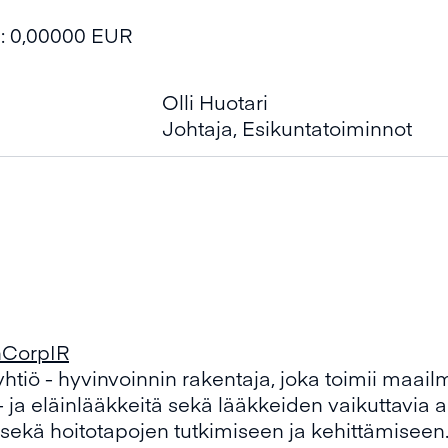
ta: 0,00000 EUR
Olli Huotari
Johtaja, Esikuntatoiminnot
nCorpIR
iö - hyvinvoinnin rakentaja, joka toimii maailma
 ja eläinlääkkeitä sekä lääkkeiden vaikuttavia a
 sekä hoitotapojen tutkimiseen ja kehittämiseen