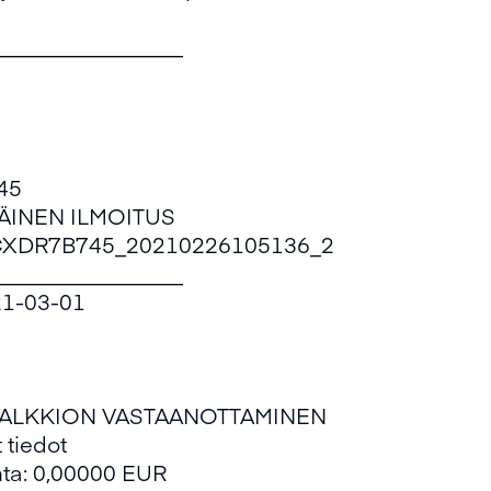
_________________
45
MÄINEN ILMOITUS
HCXDR7B745_20210226105136_2
_________________
21-03-01
KEPALKKION VASTAANOTTAMINEN
 tiedot
inta: 0,00000 EUR