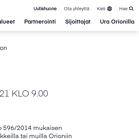
Uutishuone
Ota yhteyttä
Kieli
Hae
alueet
Partnerointi
Sijoittajat
Ura Orionilla
son
1 KLO 9.00
:o 596/2014 mukaisen
kkeilla tai muilla Orioniin