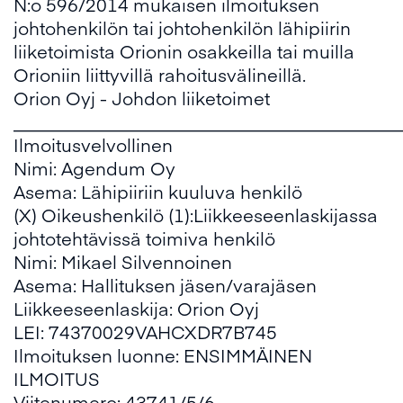
N:o 596/2014 mukaisen ilmoituksen
johtohenkilön tai johtohenkilön lähipiirin
liiketoimista Orionin osakkeilla tai muilla
Orioniin liittyvillä rahoitusvälineillä.
Orion Oyj - Johdon liiketoimet
___________________________________________
Ilmoitusvelvollinen
Nimi: Agendum Oy
Asema: Lähipiiriin kuuluva henkilö
(X) Oikeushenkilö (1):Liikkeeseenlaskijassa
johtotehtävissä toimiva henkilö
Nimi: Mikael Silvennoinen
Asema: Hallituksen jäsen/varajäsen
Liikkeeseenlaskija: Orion Oyj
LEI: 74370029VAHCXDR7B745
Ilmoituksen luonne: ENSIMMÄINEN
ILMOITUS
Viitenumero: 43741/5/6