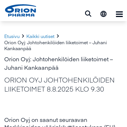
Ava


Etusivu
Kaikki uutiset
Orion Oyj: Johtohenkilöiden liiketoimet – Juhani
Kankaanpää
Orion Oyj: Johtohenkilöiden liiketoimet –
Juhani Kankaanpää
ORION OYJ JOHTOHENKILÖIDEN
LIIKETOIMET 8.8.2025 KLO 9.30
Orion Oyj on saanut seuraavan
Markkinoiden väärinkäyttöasetuksen (EU)