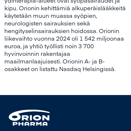
ydinterapia-alueet ovat syöpäsairaudet ja
kipu. Orionin kehittämiä alkuperäislääkkeitä
käytetään muun muassa syöpien,
neurologisten sairauksien sekä
hengityselinsairauksien hoidossa. Orionin
liikevaihto vuonna 2024 oli 1 542 miljoonaa
euroa, ja yhtiö työllisti noin 3 700
hyvinvoinnin rakentajaa
maailmanlaajuisesti. Orionin A- ja B-
osakkeet on listattu Nasdaq Helsingissä.