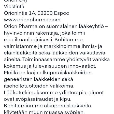
Viestintä
Orionintie 1A, 02200 Espoo
www.orionpharma.com
Orion Pharma on suomalainen lääkeyhtiö –
hyvinvoinnin rakentaja, joka toimii
maailmanlaajuisesti. Kehitämme,
valmistamme ja markkinoimme ihmis- ja
eläinlääkkeitä sekä lääkkeiden vaikuttavia
aineita. Toiminnassamme yhdistyvät vankka
kokemus ja tulevaisuuden innovaatiot.
Meillä on laaja alkuperäislääkkeiden,
geneeristen lääkkeiden sekä
itsehoitotuotteiden valikoima.
Lääketutkimuksemme ydinterapia-alueet
ovat syöpäsairaudet ja kipu.
Kehittämiämme alkuperäislääkkeitä
käytetään muun muassa syöpien,