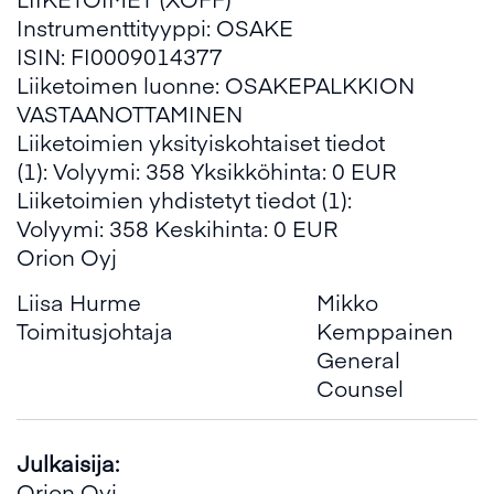
Instrumenttityyppi: OSAKE
ISIN: FI0009014377
Liiketoimen luonne: OSAKEPALKKION
VASTAANOTTAMINEN
Liiketoimien yksityiskohtaiset tiedot
(1): Volyymi: 358 Yksikköhinta: 0 EUR
Liiketoimien yhdistetyt tiedot (1):
Volyymi: 358 Keskihinta: 0 EUR
Orion Oyj
Liisa Hurme
Mikko
Toimitusjohtaja
Kemppainen
General
Counsel
Julkaisija:
Orion Oyj