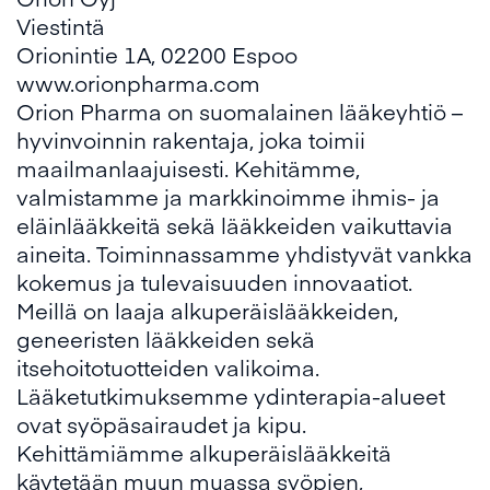
Viestintä
Orionintie 1A, 02200 Espoo
www.orionpharma.com
Orion Pharma on suomalainen lääkeyhtiö –
hyvinvoinnin rakentaja, joka toimii
maailmanlaajuisesti. Kehitämme,
valmistamme ja markkinoimme ihmis- ja
eläinlääkkeitä sekä lääkkeiden vaikuttavia
aineita. Toiminnassamme yhdistyvät vankka
kokemus ja tulevaisuuden innovaatiot.
Meillä on laaja alkuperäislääkkeiden,
geneeristen lääkkeiden sekä
itsehoitotuotteiden valikoima.
Lääketutkimuksemme ydinterapia-alueet
ovat syöpäsairaudet ja kipu.
Kehittämiämme alkuperäislääkkeitä
käytetään muun muassa syöpien,