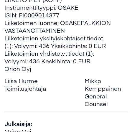
Instrumenttityyppi: OSAKE
ISIN: FI0009014377
Liiketoimen luonne: OSAKEPALKKION
VASTAANOTTAMINEN
Liiketoimien yksityiskohtaiset tiedot
(1): Volyymi: 436 Yksikköhinta: 0 EUR
Liiketoimien yhdistetyt tiedot (1):
Volyymi: 436 Keskihinta: 0 EUR
Orion Oyj
Liisa Hurme
Mikko
Toimitusjohtaja
Kemppainen
General
Counsel
Julkaisija:
Orion Oyj