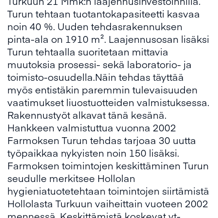
Turkuun 21 Mmk:n laajennusinvestoinnilla.
Turun tehtaan tuotantokapasiteetti kasvaa
noin 40 %. Uuden tehdasrakennuksen
pinta-ala on 1910 m². Laajennusosan lisäksi
Turun tehtaalla suoritetaan mittavia
muutoksia prosessi- sekä laboratorio- ja
toimisto-osuudella.Näin tehdas täyttää
myös entistäkin paremmin tulevaisuuden
vaatimukset liuostuotteiden valmistuksessa.
Rakennustyöt alkavat tänä kesänä.
Hankkeen valmistuttua vuonna 2002
Farmoksen Turun tehdas tarjoaa 30 uutta
työpaikkaa nykyisten noin 150 lisäksi.
Farmoksen toimintojen keskittäminen Turun
seudulle merkitsee Hollolan
hygieniatuotetehtaan toimintojen siirtämistä
Hollolasta Turkuun vaiheittain vuoteen 2002
mennessä. Keskittämistä koskevat yt-