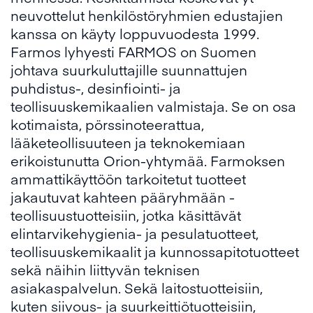
neuvottelut henkilöstöryhmien edustajien
kanssa on käyty loppuvuodesta 1999.
Farmos lyhyesti FARMOS on Suomen
johtava suurkuluttajille suunnattujen
puhdistus-, desinfiointi- ja
teollisuuskemikaalien valmistaja. Se on osa
kotimaista, pörssinoteerattua,
lääketeollisuuteen ja teknokemiaan
erikoistunutta Orion-yhtymää. Farmoksen
ammattikäyttöön tarkoitetut tuotteet
jakautuvat kahteen pääryhmään -
teollisuustuotteisiin, jotka käsittävät
elintarvikehygienia- ja pesulatuotteet,
teollisuuskemikaalit ja kunnossapitotuotteet
sekä näihin liittyvän teknisen
asiakaspalvelun. Sekä laitostuotteisiin,
kuten siivous- ja suurkeittiötuotteisiin,