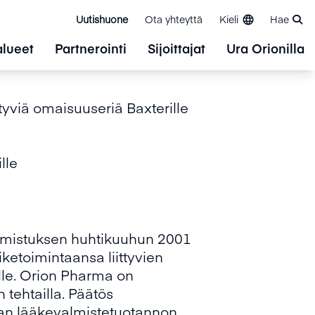
Uutishuone
Ota yhteyttä
Kieli
Hae
alueet
Partnerointi
Sijoittajat
Ura Orionilla
tyviä omaisuuseriä Baxterille
lle
almistuksen huhtikuuhun 2001
ketoimintaansa liittyvien
lle. Orion Pharma on
tehtailla. Päätös
rman lääkevalmistetuotannon