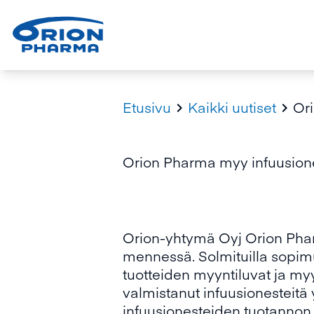
Etusivu
Kaikki uutiset
Ori


Orion Pharma myy infuusiones
Orion-yhtymä Oyj Orion Phar
mennessä. Solmituilla sopimuk
tuotteiden myyntiluvat ja my
valmistanut infuusionesteitä
infuusionesteiden tuotannon 