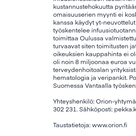
kustannustehokuutta pyritään
omaisuuserien myynti ei koske 
kanssa käydyt yt-neuvottelu
työskentelee infuusiotuotann
toimittaa Oulussa valmistettu
turvaavat siten toimitusten j
oikeuksien kauppahinta ei ol
oli noin 8 miljoonaa euroa vu
terveydenhoitoalan yrityksistä
hematologia ja veripankit. Po
Suomessa Vantaalla työskent
Yhteyshenkilö: Orion-yhtymä 
302 231. Sähköposti:
pekka.
Taustatietoja:
www.orion.fi