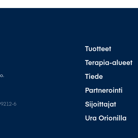
Tuotteet
Terapia-alueet
Tiede
o.
Partnerointi
Sijoittajat
99212-6
Ura Orionilla