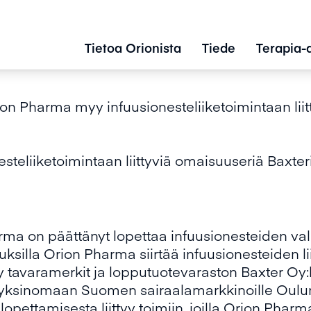
Tietoa Orionista
Tiede
Terapia-
on Pharma myy infuusionesteliiketoimintaan liit
teliiketoimintaan liittyviä omaisuuseriä Baxteri
ma on päättänyt lopettaa infuusionesteiden v
silla Orion Pharma siirtää infuusionesteiden lii
y tavaramerkit ja lopputuotevaraston Baxter Oy:
 yksinomaan Suomen sairaalamarkkinoille Oulun 
lopettamisesta liittyy toimiin, joilla Orion Pha