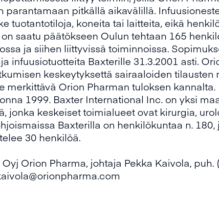
 parantamaan pitkällä aikavälillä. Infuusionest
tuotantotiloja, koneita tai laitteita, eikä henkil
t on saatu päätökseen Oulun tehtaan 165 henkil
ossa ja siihen liittyvissä toiminnoissa. Sopim
ja infuusiotuotteita Baxterille 31.3.2001 asti. 
atkumisen keskeytyksettä sairaaloiden tilausten m
e merkittävä Orion Pharman tuloksen kannalta. I
onna 1999. Baxter International Inc. on yksi maa
, jonka keskeiset toimialueet ovat kirurgia, urolo
hjoismaissa Baxterilla on henkilökuntaa n. 180, 
elee 30 henkilöä.
Oyj Orion Pharma, johtaja Pekka Kaivola, puh. 
kaivola@orionpharma.com