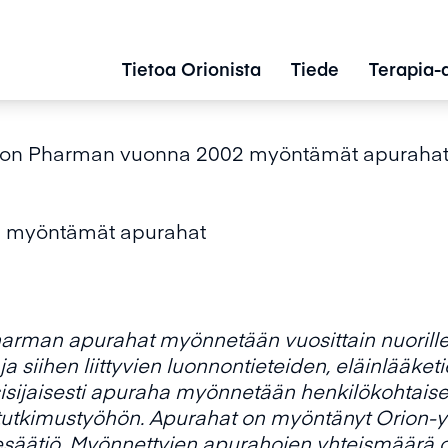
Tietoa Orionista
Tiede
Terapia-
ion Pharman vuonna 2002 myöntämät apuraha
 myöntämät apurahat
rman apurahat myönnetään vuosittain nuorille tu
 siihen liittyvien luonnontieteiden, eläinlääke­ti
nsisijaisesti apuraha myönnetään henkilö­kohtai
 tutkimustyöhön. Apurahat on myöntänyt Orion-y
esäätiö. Myönnettyjen apurahojen yhteismäärä 