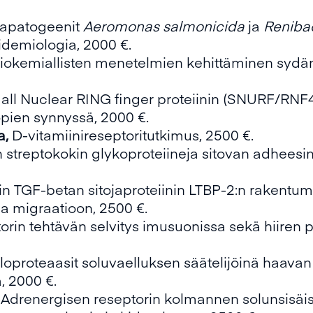
lapatogeenit
Aeromonas salmonicida
ja
Reniba
idemiologia, 2000 €.
iokemiallisten menetelmien kehittäminen syd
ll Nuclear RING finger proteiinin (SNURF/RNF4
öpien synnyssä, 2000 €.
a,
D-vitamiinireseptoritutkimus, 2500 €.
streptokokin glykoproteiineja sitovan adheesin
in TGF-betan sitojaproteiinin LTBP-2:n rakentum
a migraatioon, 2500 €.
orin tehtävän selvitys imusuonissa sekä hiiren p
loproteaasit soluvaelluksen säätelijöinä haava
, 2000 €.
Adrenergisen reseptorin kolmannen solunsisä