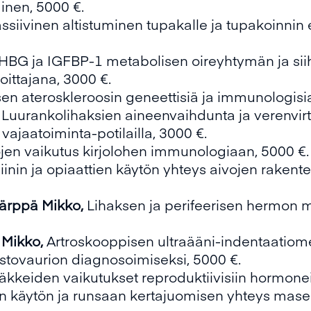
inen, 5000 €.
ssiivinen altistuminen tupakalle ja tupakoinnin 
HBG ja IGFBP-1 metabolisen oireyhtymän ja siih
oittajana, 3000 €.
en ateroskleroosin geneettisiä ja immunologisia r
,
Luurankolihaksien aineenvaihdunta ja verenvir
vajaatoiminta-potilailla, 3000 €.
jen vaikutus kirjolohen immunologiaan, 5000 €.
inin ja opiaattien käytön yhteys aivojen raken
ärppä Mikko,
Lihaksen ja perifeerisen hermon
 Mikko,
Artroskooppisen ultraääni-indentaatiome
stovaurion diagnosoimiseksi, 5000 €.
äkkeiden vaikutukset reproduktiivisiin hormoneihin
n käytön ja runsaan kertajuomisen yhteys masenn