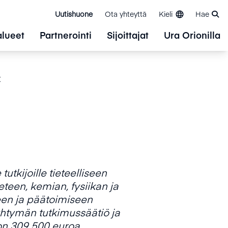
Uutishuone
Ota yhteyttä
Kieli
Hae
alueet
Partnerointi
Sijoittajat
Ura Orionilla
t
tkijoille tieteelliseen
eteen, kemian, fysiikan ja
seen ja päätoimiseen
htymän tutkimussäätiö ja
on 309 500 euroa.