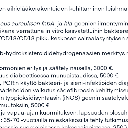
en aihiolääkerakenteiden kehittäminen leishman
cus aureuksen fnbA
- ja
hla
-geenien ilmentymine
kana verrattuna in vitro kasvatettuihin bakteere
D18/CD18 pikkukeskosen sairaalasyntyisen se
b-hydroksisteroididehydrogenaasien merkitys ri
rmonien eritys ja säätely naisella, 3000 €.
isuus diabeettisessa munuaistaudissa, 5000 €.
,
PCR:n käyttö bakteeri- ja sieni-infektioiden dia
sädehoidon vaikutus sädefibroosin kehittymisee
n typpioksidisyntaasin (iNOS) geenin säätelya
 muutoksiin, 5000 €.
 ja vapaa-ajan kuormituksen, lapsuuden olosuh
 35-70 -vuotiailla mieskaksosilla tehty tutkimus
ressio suomalaisessa kaksosaineistossa, 2500 