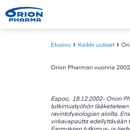
Etusivu
Kaikki uutiset
Or


Orion Pharman vuonna 2002
Espoo, 18.12.2002- Orion Pha
tutkimustyöhön lääketieteen ja
ravintofysiologian aloilta. E
virkavapautta edellyttävään
Farmoksen tutkimus- ja tied