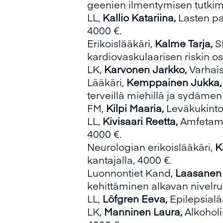
geenien ilmentymisen tutkim
LL,
Kallio Katariina,
Lasten pa
4000 €.
Erikoislääkäri,
Kalme Tarja,
S
kardiovaskulaarisen riskin os
LK,
Karvonen Jarkko,
Varhais
Lääkäri,
Kemppainen Jukka
terveillä miehillä ja sydämen 
FM,
Kilpi Maaria,
Leväkukinto
LL,
Kivisaari Reetta,
Amfetami
4000 €.
Neurologian erikoislääkäri,
K
kantajalla, 4000 €.
Luonnontiet Kand,
Laasanen
kehittäminen alkavan nivelru
LL,
Löfgren Eeva,
Epilepsialä
LK,
Manninen Laura,
Alkoholi