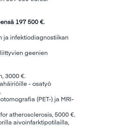
nsä 197 500 €.
 ja infektiodiagnostiikan
iittyvien geenien
n, 3000 €.
häiriöille - osatyö
.
iotomografia (PET-) ja MRI-
for atherosclerosis, 5000 €.
lla aivoinfarktipotilailla,