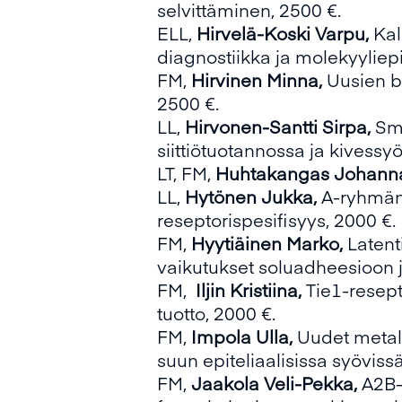
selvittäminen, 2500 €.
ELL,
Hirvelä-Koski Varpu,
Ka
diagnostiikka ja molekyyliep
FM,
Hirvinen Minna,
Uusien b
2500 €.
LL,
Hirvonen-Santti Sirpa,
Sma
siittiötuotannossa ja kivessy
LT, FM,
Huhtakangas Johann
LL,
Hytönen Jukka,
A-ryhmän 
reseptorispesifisyys, 2000 €.
FM,
Hyytiäinen Marko,
Latent
vaikutukset soluadheesioon j
FM,
Iljin Kristiina,
Tie1-resept
tuotto, 2000 €.
FM,
Impola Ulla,
Uudet metal
suun epiteliaalisissa syövissä
FM,
Jaakola Veli-Pekka,
A2B-