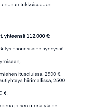
a ja nenän tukkoisuuden
 yhteensä 112.000 €:
rkitys psoriasiksen synnyssä
tymiseen,
iehen itusoluissa, 2500 €.
utiyhteys hiirimallissa, 2500
0 €.
keama ja sen merkityksen