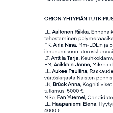
ORION-YHTYMÄN TUTKIMUSSÄÄ
LL,
Aaltonen Riikka,
Ennenaika
tehostaminen polymeraasiketj
FK,
Airla Nina,
Mm-LDL:n ja os
ilmenemiseen ateroskleroosi
LT,
Anttila Tarja,
Keuhkoklamyd
FM,
Asikkala Janne,
Mikroaal
LL,
Aukee Pauliina,
Raskauden
väitöskirjasta Naisten ponnis
LK,
Brück Anna,
Kognitiiviset
tutkimus, 5000 €.
MSc,
Fan Yuemei,
Candidate 
LL,
Haapaniemi Elena,
Hyytym
4000 €.