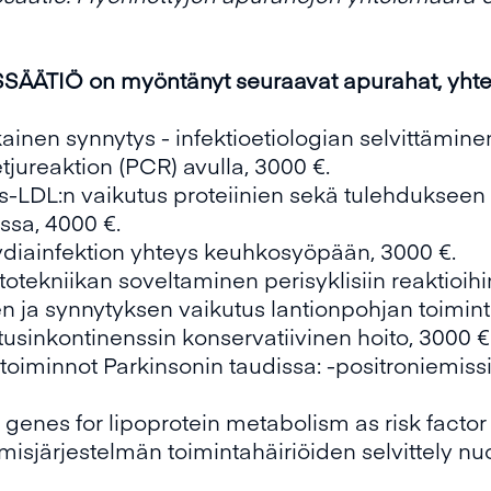
TIÖ on myöntänyt seuraavat apurahat, yhtee
inen synnytys - infektioetiologian selvittäminen
ureaktion (PCR) avulla, 3000 €.
-LDL:n vaikutus proteiinien sekä tulehdukseen l
ssa, 4000 €.
iainfektion yhteys keuhkosyöpään, 3000 €.
totekniikan soveltaminen perisyklisiin reaktioihi
 ja synnytyksen vaikutus lantionpohjan toiminta
tusinkontinenssin konservatiivinen hoito, 3000 €
 toiminnot Parkinsonin taudissa: -positroniemiss
genes for lipoprotein metabolism as risk factor 
isjärjestelmän toimintahäiriöiden selvittely nuori