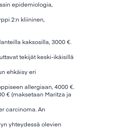
ssin epidemiologia,
pi 2:n kliininen,
nteilla kaksosilla, 3000 €.
vat tekijät keski-ikäisillä
un ehkäisy eri
oppiseen allergiaan, 4000 €.
500 € (maksetaan Maritza ja
er carcinoma. An
yyn yhteydessä olevien