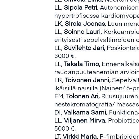
LL,
Sipola Petri,
Autonomisen
hypertrofisessa kardiomyopa
LK,
Sirola Joonas,
Luun menety
LL,
Soinne Lauri,
Korkeampien
erityisesti sepelvaltimoiden 
LL,
Suvilehto Jari,
Poskiontel
3000 €.
LL,
Takala Timo,
Ennenaikaise
raudanpuuteanemian arvioim
LK,
Toivonen Jenni,
Sepelval
ikäisillä naisilla (Nainen46-pr
FM,
Tolonen Ari,
Ruusujuuren 
nestekromatografia/ massasp
DI,
Valkama Sami,
Funktionaa
LL,
Viljanen Mirva,
Probiottis
5000 €.
LT,
Virkki Maria,
P-fimbrioiden