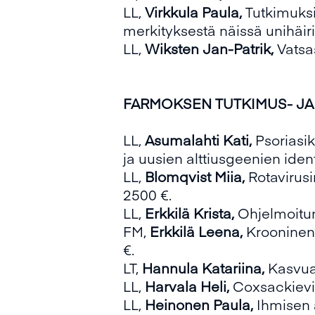
LL,
Virkkula Paula,
Tutkimuksi
merkityksestä näissä unihäiri
LL,
Wiksten Jan-Patrik,
Vatsa
FARMOKSEN TUTKIMUS- JA TI
LL,
Asumalahti Kati,
Psoriasi
ja uusien alttiusgeenien identi
LL,
Blomqvist Miia,
Rotavirusi
2500 €.
LL,
Erkkilä Krista,
Ohjelmoitun
FM,
Erkkilä Leena,
Krooninen 
€.
LT,
Hannula Katariina,
Kasvua
LL,
Harvala Heli,
Coxsackievi
LL,
Heinonen Paula,
Ihmisen 