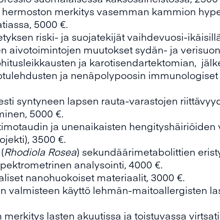
 hermoston merkitys vasemman kammion hypert
tiassa, 5000 €.
ksen riski- ja suojatekijät vaihdevuosi-ikäisillä 
 aivotoimintojen muutokset sydän- ja verisuonik
ohitusleikkausten ja karotisendartektomian, jälk
otulehdusten ja nenäpolypoosin immunologiset t
sti syntyneen lapsen rauta-varastojen riittävyy
inen, 5000 €.
timotaudin ja unenaikaisten hengityshäiriöiden
ojekti), 3500 €.
(
Rhodiola Rosea
) sekundäärimetabolittien eristys
ektrometrinen analysointi, 4000 €.
liset nanohuokoiset materiaalit, 3000 €.
en valmisteen käyttö lehmän-maitoallergisten l
 merkitys lasten akuutissa ja toistuvassa virtsati