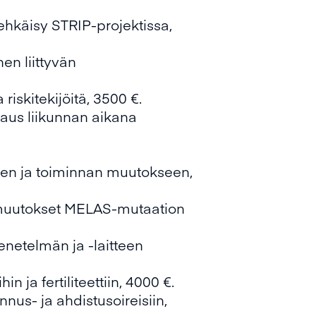
ehkäisy STRIP-projektissa,
en liittyvän
iskitekijöitä, 3500 €.
taus liikunnan aikana
teen ja toiminnan muutokseen,
 muutokset MELAS-mutaation
netelmän ja -laitteen
 ja fertiliteettiin, 4000 €.
us- ja ahdistusoireisiin,