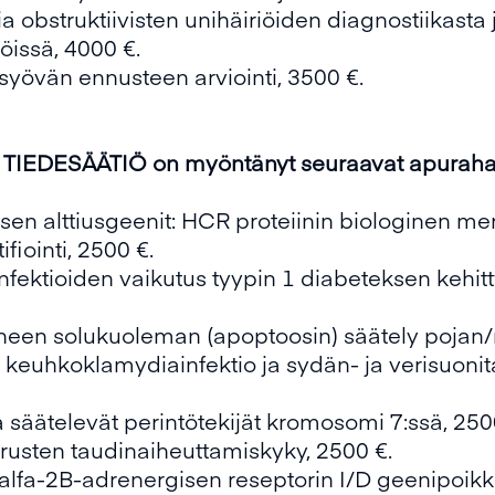
a obstruktiivisten unihäiriöiden diagnostiikast
öissä, 4000 €.
syövän ennusteen arviointi, 3500 €.
EDESÄÄTIÖ on myöntänyt seuraavat apurahat,
ksen alttiusgeenit: HCR proteiinin biologinen me
fiointi, 2500 €.
nfektioiden vaikutus tyypin 1 diabeteksen kehit
een solukuoleman (apoptoosin) säätely pojan/m
keuhkoklamydiainfektio ja sydän- ja verisuonita
 säätelevät perintötekijät kromosomi 7:ssä, 250
rusten taudinaiheuttamiskyky, 2500 €.
alfa-2B-adrenergisen reseptorin I/D geenipoik