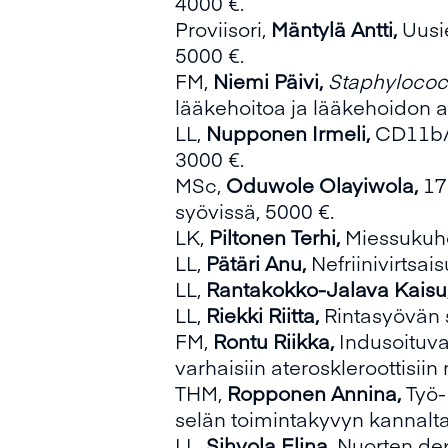
4000 €.
Proviisori,
Mäntylä Antti,
Uusi
5000 €.
FM,
Niemi Päivi,
Staphylococ
lääkehoitoa ja lääkehoidon ai
LL,
Nupponen Irmeli,
CD11b/C
3000 €.
MSc,
Oduwole Olayiwola,
17
syövissä, 5000 €.
LK,
Piltonen Terhi,
Miessukuho
LL,
Pätäri Anu,
Nefriinivirtsa
LL,
Rantakokko-Jalava Kaisu
LL,
Riekki Riitta,
Rintasyövän 
FM,
Rontu Riikka,
Indusoituva
varhaisiin ateroskleroottisiin
THM,
Ropponen Annina,
Työ-
selän toimintakyvyn kannalta:
LL,
Sihvola Elina,
Nuorten dep