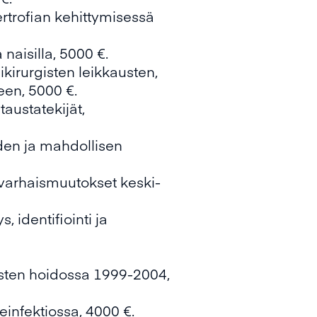
rofian kehittymisessä
naisilla, 5000 €.
irurgisten leikkausten,
een, 5000 €.
austatekijät,
den ja mahdollisen
 varhaismuutokset keski-
, identifiointi ja
asten hoidossa 1999-2004,
einfektiossa, 4000 €.