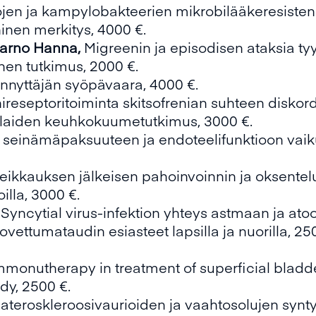
jen ja kampylobakteerien mikrobilääkeresisten
ninen merkitys, 4000 €.
arno Hanna,
Migreenin ja episodisen ataksia tyyp
nen tutkimus, 2000 €.
nnyttäjän syöpävaara, 4000 €.
reseptoritoiminta skitsofrenian suhteen diskorda
ilaiden keuhkokuumetutkimus, 3000 €.
einämäpaksuuteen ja endoteelifunktioon vaikutta
eikkauksen jälkeisen pahoinvoinnin ja oksentel
illa, 3000 €.
 Syncytial virus-infektion yhteys astmaan ja ato
ovettumataudin esiasteet lapsilla ja nuorilla, 2
onutherapy in treatment of superficial bladd
dy, 2500 €.
 ateroskleroosivaurioiden ja vaahtosolujen synt