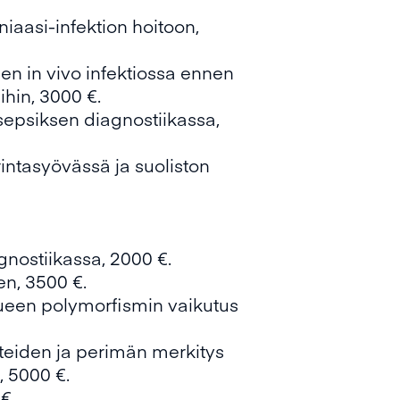
iaasi-infektion hoitoon,
n in vivo infektiossa ennen
ihin, 3000 €.
psiksen diagnostiikassa,
ntasyövässä ja suoliston
gnostiikassa, 2000 €.
n, 3500 €.
lueen polymorfismin vaikutus
teiden ja perimän merkitys
, 5000 €.
€.