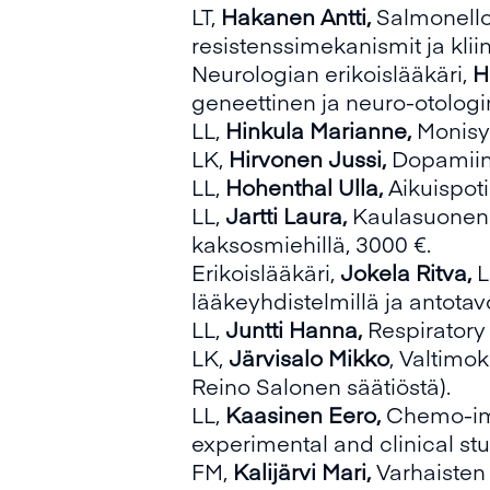
LT,
Hakanen Antti,
Salmonello
resistenssimekanismit ja klii
Neurologian erikoislääkäri,
H
geneettinen ja neuro-otologi
LL,
Hinkula Marianne,
Monisy
LK,
Hirvonen Jussi,
Dopamiini
LL,
Hohenthal Ulla,
Aikuispot
LL,
Jartti Laura,
Kaulasuonen s
kaksosmiehillä, 3000 €.
Erikoislääkäri,
Jokela Ritva,
L
lääkeyhdistelmillä ja antotavo
LL,
Juntti Hanna,
Respiratory
LK,
Järvisalo Mikko
,
Valtimok
Reino Salonen säätiöstä).
LL,
Kaasinen Eero,
Chemo-imm
experimental and clinical stu
FM,
Kalijärvi Mari,
Varhaisten