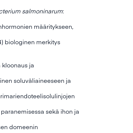
cterium salmoninarum
:
änhormonien määritykseen,
) biologinen merkitys
 kloonaus ja
inen soluväliaineeseen ja
rimariendoteelisolulinjojen
n paranemisessa sekä ihon ja
isen domeenin