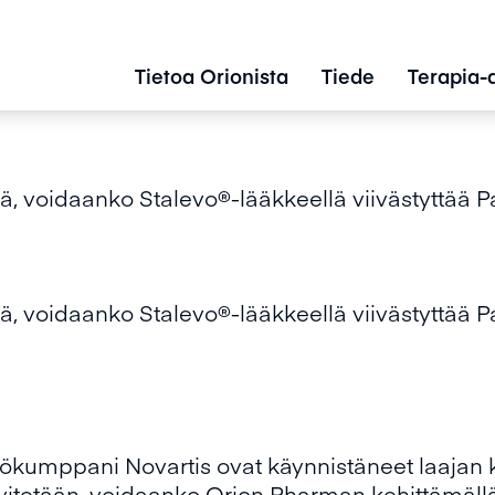
Tietoa Orionista
Tiede
Terapia-
ää, voidaanko Stalevo®-lääkkeellä viivästyttää 
ää, voidaanko Stalevo®-lääkkeellä viivästyttää 
yökumppani Novartis ovat käynnistäneet laajan 
lvitetään, voidaanko Orion Pharman kehittämäll