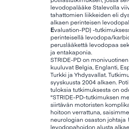
levodopalääke Stalevolla viiv
tahattomien liikkeiden eli d
alkaen perinteisen levodop
E
valuation-PD) -tutkimuksessa
perinteisellä levodopa/karbid
peruslääkettä levodopaa sekä
ja entakaponia.
STRIDE-PD on monivuotinen 
kuuluvat Belgia, Englanti, Esp
Turkki ja Yhdysvallat. Tutkim
syyskuusta 2004 alkaen. Pot
tuloksia tutkimuksesta on od
"STRIDE-PD-tutkimuksen merki
siirtävän motoristen kompl
hoitoon verrattuna, saisimme
neurologian osaston johtaja
levodopahoidon alusta alkae