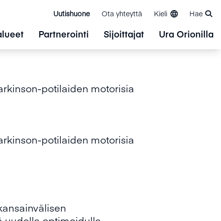
Uutishuone
Ota yhteyttä
Kieli
Hae
alueet
Partnerointi
Sijoittajat
Ura Orionilla
Parkinson-potilaiden motorisia
Parkinson-potilaiden motorisia
kansainvälisen
ä uudella optimoidulla