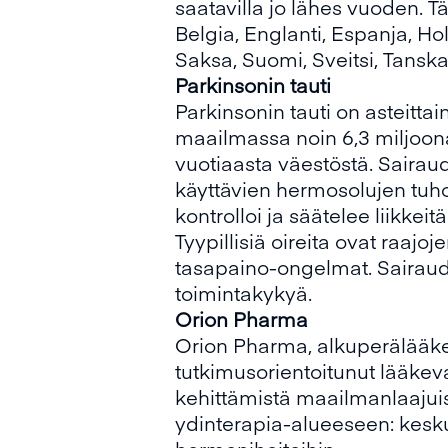
saatavilla jo lähes vuoden. T
Belgia, Englanti, Espanja, Holl
Saksa, Suomi, Sveitsi, Tanska
Parkinsonin tauti
Parkinsonin tauti on asteitta
maailmassa noin 6,3 miljoonaa
vuotiaasta väestöstä. Sairaud
käyttävien hermosolujen tuh
kontrolloi ja säätelee liikkeitä
Tyypillisiä oireita ovat raajo
tasapaino-ongelmat. Sairauden
toimintakykyä.
Orion Pharma
Orion Pharma, alkuperälääke 
tutkimusorientoitunut lääkev
kehittämistä maailmanlaajui
ydinterapia-alueeseen: kesk