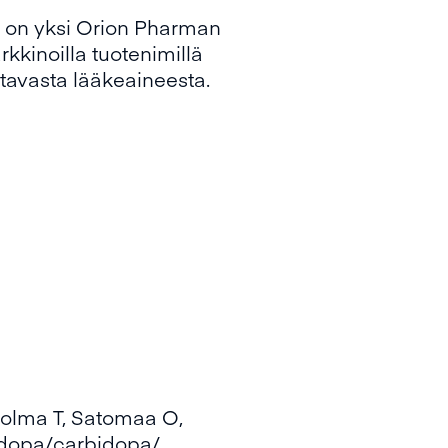
, on yksi Orion Pharman
kkinoilla tuotenimillä
tavasta lääkeaineesta.
 Jolma T, Satomaa O,
vodopa/carbidopa/