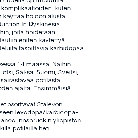
n komplikaatioiden, kuten
n käyttää hoidon alusta
duction
I
n
D
yskinesia
hin, joita hoidetaan
autiin eniten käytettyä
eluita tasoittavia karbidopaa
sessa 14 maassa. Näihin
uotsi, Saksa, Suomi, Sveitsi,
sairastavaa potilasta
oden ajalta. Ensimmäisiä
et osoittavat Stalevon
iseen levodopa/karbidopa-
anoo Innsbruckin yliopiston
illa potilailla heti