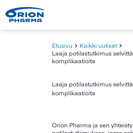
Etusivu
Kaikki uutiset


Laaja potilastutkimus selvitt
komplikaatioita
Laaja potilastutkimus selvitt
komplikaatioita
Orion Pharma ja sen yhteist
potilastutkimuksen, jossa se