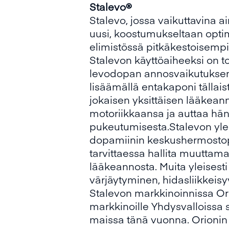
Stalevo®
Stalevo, jossa vaikuttavina 
uusi, koostumukseltaan optim
elimistössä pitkäkestoisempi
Stalevon käyttöaiheeksi on toi
levodopan annosvaikutuksen lo
lisäämällä entakaponi tällai
jokaisen yksittäisen lääkean
motoriikkaansa ja auttaa hä
pukeutumisesta.Stalevon yleis
dopamiinin keskushermostope
tarvittaessa hallita muuttam
lääkeannosta. Muita yleisesti 
värjäytyminen, hidasliikkeisy
Stalevon markkinoinnissa Or
markkinoille Yhdysvalloissa 
maissa tänä vuonna. Orionin