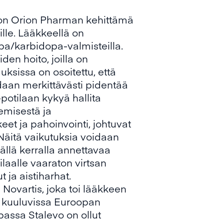
, on Orion Pharman kehittämä
lle. Lääkkeellä on
opa/karbidopa-valmisteilla.
den hoito, joilla on
ksissa on osoitettu, että
daan merkittävästi pidentää
potilaan kykyä hallita
emisestä ja
et ja pahoinvointi, johtuvat
Näitä vaikutuksia voidaan
ällä kerralla annettavaa
tilaalle vaaraton virtsan
 ja aistiharhat.
ovartis, joka toi lääkkeen
n kuuluvissa Euroopan
assa Stalevo on ollut