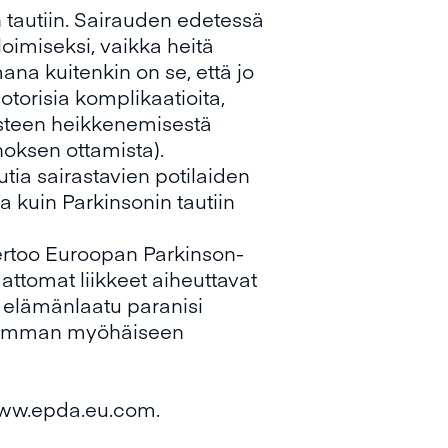
n tautiin. Sairauden edetessä
loimiseksi, vaikka heitä
na kuitenkin on se, että jo
torisia komplikaatioita,
vasteen heikkenemisestä
oksen ottamista).
utia sairastavien potilaiden
ia kuin Parkinsonin tautiin
ertoo Euroopan Parkinson-
mattomat liikkeet aiheuttavat
ä elämänlaatu paranisi
lisimman myöhäiseen
ww.epda.eu.com
.