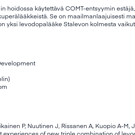
din hoidossa käytettävä COMT-entsyymin estäjä
lkuperälääkkeistä. Se on maailmanlaajuisesti mar
n yksi levodopalääke Stalevon kolmesta vaikut
 Development
lin)
com
tikainen P, Nuutinen J, Rissanen A, Kuopio A-M,
st experiences of new triple combination of le