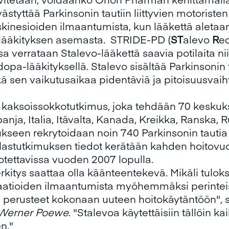
ästyttää Parkinsonin tautiin liittyvien motoriste
yskinesioiden ilmaantumista, kun lääkettä aletaa
alääkityksen asemasta. STRIDE-PD (
ST
alevo
R
e
 verrataan Stalevo-lääkettä saavia potilaita nii
opa-lääkityksellä. Stalevo sisältää Parkinsonin t
 sen vaikutusaikaa pidentäviä ja pitoisuusvaiht
kaksoissokkotutkimus, joka tehdään 70 keskuk
anja, Italia, Itävalta, Kanada, Kreikka, Ranska, R
ukseen rekrytoidaan noin 740 Parkinsonin tautia 
ilastutkimuksen tiedot kerätään kahden hoitovu
otettavissa vuoden 2007 lopulla.
tys saattaa olla käänteentekevä. Mikäli tuloks
ikaatioiden ilmaantumista myöhemmäksi perinte
 perusteet kokonaan uuteen hoitokäytäntöön", s
Werner Poewe
. "Stalevoa käytettäisiin tällöin kaik
n."