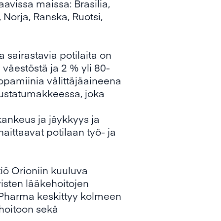
avissa maissa: Brasilia,
, Norja, Ranska, Ruotsi,
 sairastavia potilaita on
 väestöstä ja 2 % yli 80-
dopamiinia välittäjäaineena
mustatumakkeessa, joka
 kankeus ja jäykkyys ja
aittaavat potilaan työ- ja
iö Orioniin kuuluva
isten lääkehoitojen
 Pharma keskittyy kolmeen
ohoitoon sekä