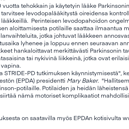
 vuotta tehokkain ja käytetyin lääke Parkinsoni
 tarvitsee levodopalääkitystä oireidensa kontrol
a lääkkeillä. Perinteisen levodopahoidon ongelma
 aloittamisesta potilaille saattaa ilmaantua mo
 tilanvaihteluita, jotka johtuvat lääkkeen annos
usaika lyhenee ja loppuu ennen seuraavan ann
kkeet hankaloittavat merkittävästi Parkinsonin ta
saisina tai nykivinä liikkeinä, jotka ovat erilais
n vapina.
ta STRIDE-PD tutkimuksen käynnistymisestä", k
jestön (EPDA) presidentti
Mary Baker
. "Hallitse
nson-potilaille. Potilaiden ja heidän läheistens
 siirtää nämä motoriset komplikaatiot mahdol
uksesta on saatavilla myös EPDAn kotisivulta
w