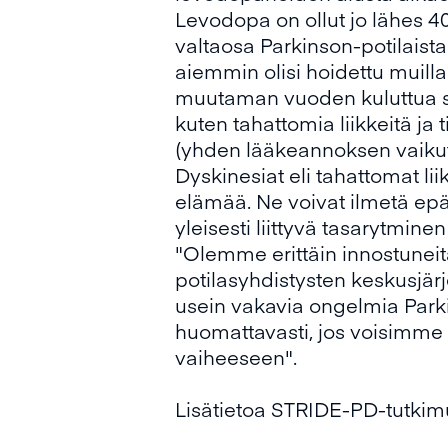
Levodopa on ollut jo lähes 40
valtaosa Parkinson-potilaista
aiemmin olisi hoidettu muill
muutaman vuoden kuluttua sen
kuten tahattomia liikkeitä ja
(yhden lääkeannoksen vaikut
Dyskinesiat eli tahattomat lii
elämää. Ne voivat ilmetä epäta
yleisesti liittyvä tasarytmine
"Olemme erittäin innostunei
potilasyhdistysten keskusjär
usein vakavia ongelmia Parki
huomattavasti, jos voisimme
vaiheeseen".
Lisätietoa STRIDE-PD-tutkim