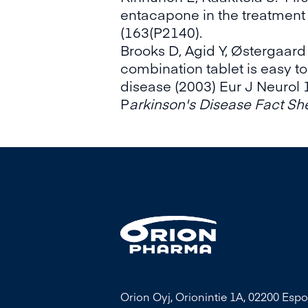
entacapone in the treatment 
(163(P2140).
Brooks D, Agid Y, Østergaard
combination tablet is easy t
disease (2003) Eur J Neurol 
P
arkinson's Disease Fact Sh
Orion Oyj, Orionintie 1A, 02200 Espo