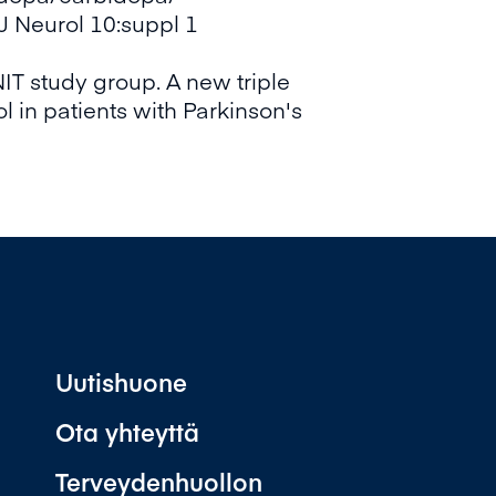
J Neurol 10:suppl 1
IT study group. A new triple
 in patients with Parkinson's
Uutishuone
Ota yhteyttä
Terveydenhuollon