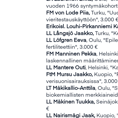
vuoden 1966 syntymäkohortis
FM von Lode Piia,
Turku, "Uu
vieritestauskäyttöön", 3.000 
Erikoisl. Louhi-Pirkanniemi Ka
LL Långsjö Jaakko,
Turku, "K
LL Löfgren Eeva
, Oulu, "Epi
fertiliteettiin", 3.000 €
FM Manninen Pekka
, Helsin
laskennallinen määrittäminen
LL Mantere Outi
, Helsinki, "
FtM Mursu Jaakko,
Kuopio, "
verisuonisairauksissa", 3.000
LT Mäkikallio-Anttila
, Oulu, 
biokemiallisten merkkiaineid
LL Mäkinen Tuukka,
Seinäjok
€
LL Nairismägi Jaak,
Kuopio, 