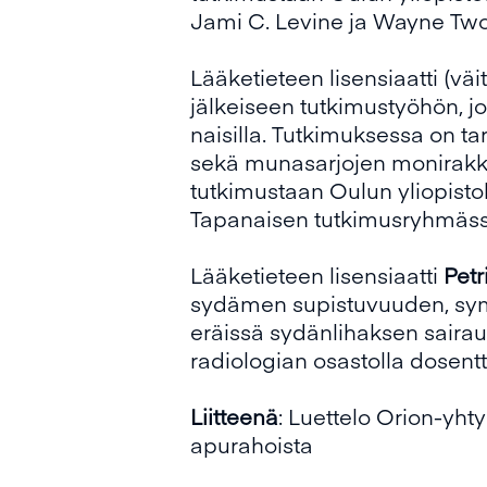
Jami C. Levine ja Wayne Two
Lääketieteen lisensiaatti (väit
jälkeiseen tutkimustyöhön, 
naisilla. Tutkimuksessa on ta
sekä munasarjojen monirakkula
tutkimustaan Oulun yliopistol
Tapanaisen tutkimusryhmäs
Lääketieteen lisensiaatti
Petr
sydämen supistuvuuden, symp
eräissä sydänlihaksen sairau
radiologian osastolla dosent
Liitteenä
: Luettelo Orion-yh
apurahoista