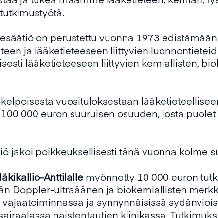
 tutkimustyötä.
esäätiö on perustettu vuonna 1973 edistämään 
ieteen ja lääketieteeseen liittyvien luonnontiet
yisesti lääketieteeseen liittyvien kemiallisten, bi
kokelpoisesta vuosituloksestaan lääketieteellise
n 100 000 euron suuruisen osuuden, josta puolet 
ö jakoi poikkeuksellisesti tänä vuonna kolme 
äkikallio-Anttilalle
myönnetty 10 000 euron tut
ään Doppler-ultraäänen ja biokemiallisten merkk
 vajaatoiminnassa ja synnynnäisissä sydänvioiss
airaalassa naistentautien klinikassa. Tutkimuks