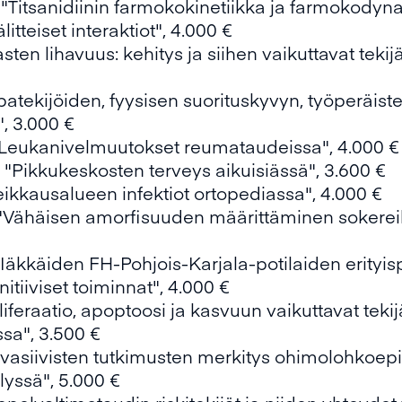
, "Titsanidiinin farmokokinetiikka ja farmokodynam
litteiset interaktiot", 4.000 €
Lasten lihavuus: kehitys ja siihen vaikuttavat tek
apatekijöiden, fyysisen suorituskyvyn, työperäiste
", 3.000 €
, "Leukanivelmuutokset reumataudeissa", 4.000 €
i, "Pikkukeskosten terveys aikuisiässä", 3.600 €
Leikkausalueen infektiot ortopediassa", 4.000 €
 "Vähäisen amorfisuuden määrittäminen sokereilla
Iäkkäiden FH-Pohjois-Karjala-potilaiden erityispii
itiiviset toiminnat", 4.000 €
oliferaatio, apoptoosi ja kasvuun vaikuttavat tek
sa", 3.500 €
Invasiivisten tutkimusten merkitys ohimolohkoep
lyssä", 5.000 €