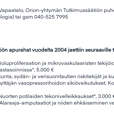
i Vapaatalo, Orion-yhtymän Tutkimussäätiön puh
ogia) tai gsm 040-525 7995
 apurahat vuodelta 2004 jaettiin seuraaville tut
 "Soluproliferaation ja mikrovaskulaaristen tekijö
tasoinnissa", 5.000 €
ikunta, sydän- ja verisuonitautien riskitekijät ja k
nyttäjän vasopressorihoidon sikiövaikutukset. Ko
 "Nuorten potilaiden tekonivelleikkaukset", 3.000 
"Alaraaja-amputaatiot ja niiden ehkäiseminen ve