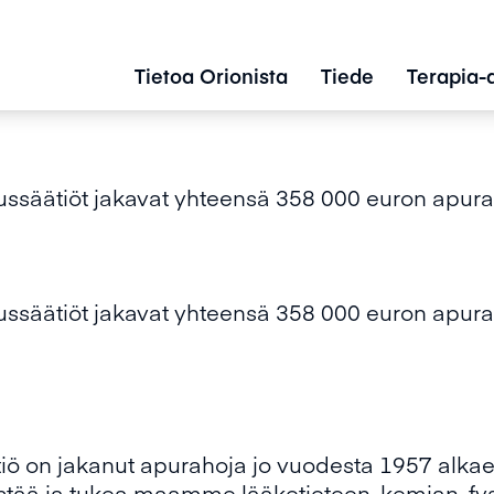
Tietoa Orionista
Tiede
Terapia-
ssäätiöt jakavat yhteensä 358 000 euron apurah
ssäätiöt jakavat yhteensä 358 000 euron apurah
 on jakanut apurahoja jo vuodesta 1957 alkaen, j
stää ja tukea maamme lääketieteen, kemian, fys