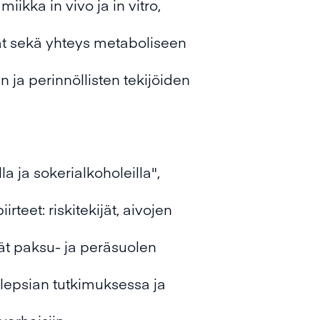
iikka in vivo ja in vitro,
ijät sekä yhteys metaboliseen
n ja perinnöllisten tekijöiden
 ja sokerialkoholeilla",
rteet: riskitekijät, aivojen
ijät paksu- ja peräsuolen
ilepsian tutkimuksessa ja