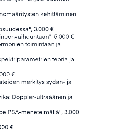
unomääritysten kehittäminen
lapsuudessa", 3.000 €
aineenvaihduntaan", 5.000 €
hormonien toimintaan ja
spektriparametrien teoria ja
.000 €
steiden merkitys sydän- ja
ika: Doppler-ultraäänen ja
oe PSA-menetelmällä", 3.000
000 €