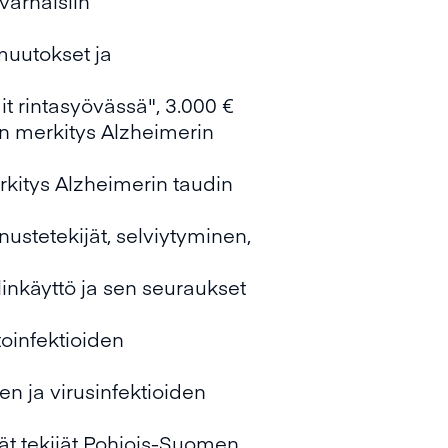
 varhaisiin
muutokset ja
it rintasyövässä", 3.000 €
en merkitys Alzheimerin
erkitys Alzheimerin taudin
ustetekijät, selviytyminen,
inkäyttö ja sen seuraukset
oinfektioiden
n ja virusinfektioiden
yvät tekijät Pohjois-Suomen