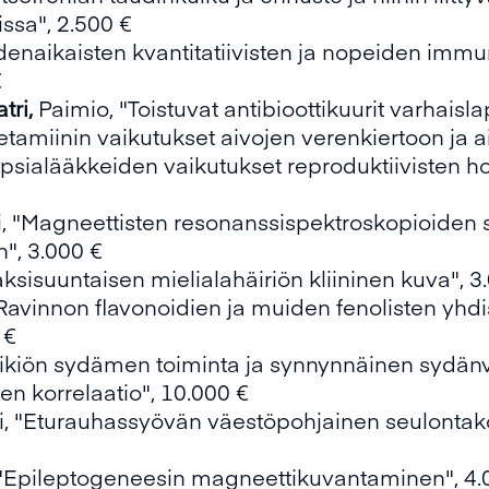
sa", 2.500 €
denaikaisten kvantitatiivisten ja nopeiden imm
€
tri,
Paimio, "Toistuvat antibioottikuurit varhais
etamiinin vaikutukset aivojen verenkiertoon ja 
lepsialääkkeiden vaikutukset reproduktiivisten 
ki, "Magneettisten resonanssispektroskopioiden 
", 3.000 €
Kaksisuuntaisen mielialahäiriön kliininen kuva", 3
Ravinnon flavonoidien ja muiden fenolisten yhdi
 €
"Sikiön sydämen toiminta ja synnynnäinen sydänv
en korrelaatio", 10.000 €
i, "Eturauhassyövän väestöpohjainen seulontak
"Epileptogeneesin magneettikuvantaminen", 4.