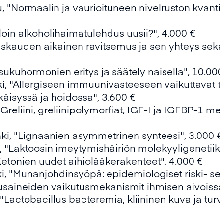
u, "Normaalin ja vaurioituneen nivelruston kvan
loin alkoholihaimatulehdus uusii?", 4.000 €
Raskauden aikainen ravitsemus ja sen yhteys sekä
sukuhormonien eritys ja säätely naisella", 10.00
i, "Allergiseen immuunivasteeseen vaikuttavat te
käisyssä ja hoidossa", 3.600 €
"Greliini, greliinipolymorfiat, IGF-I ja IGFBP-1 
inki, "Lignaanien asymmetrinen synteesi", 3.000 
i, "Laktoosin imeytymishäiriön molekyyligenetiik
Ketonien uudet aihiolääkerakenteet", 4.000 €
ki, "Munanjohdinsyöpä: epidemiologiset riski- se
tusaineiden vaikutusmekanismit ihmisen aivoissa
 "Lactobacillus bacteremia, kliininen kuva ja turv