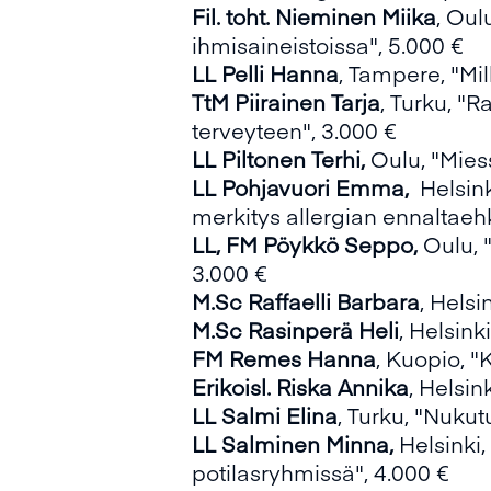
Fil. toht. Nieminen Miika
, Oul
ihmisaineistoissa", 5.000 €
LL Pelli Hanna
, Tampere, "Mil
TtM Piirainen Tarja
, Turku, "
terveyteen", 3.000 €
LL Piltonen Terhi,
Oulu, "Mies
LL Pohjavuori Emma,
Helsink
merkitys allergian ennaltaeh
LL, FM Pöykkö Seppo,
Oulu, 
3.000 €
M.Sc Raffaelli Barbara
, Hels
M.Sc Rasinperä Heli
, Helsink
FM Remes Hanna
, Kuopio, "
Erikoisl. Riska Annika
, Helsin
LL Salmi Elina
, Turku, "Nuku
LL Salminen Minna,
Helsinki,
potilasryhmissä", 4.000 €