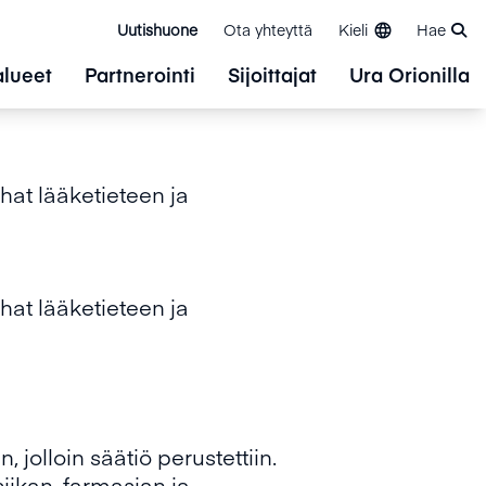
Uutishuone
Ota yhteyttä
Kieli
Hae
alueet
Partnerointi
Sijoittajat
Ura Orionilla
at lääketieteen ja
at lääketieteen ja
olloin säätiö perustettiin.
iikan, farmasian ja