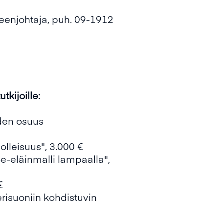
eenjohtaja, puh. 09-1912
kijoille:
iden osuus
uolleisuus", 3.000 €
e-eläinmalli lampaalla",
€
risuoniin kohdistuvin