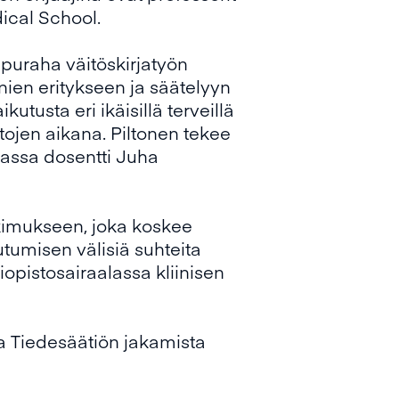
dical School.
puraha väitöskirjatyön
ien eritykseen ja säätelyyn
tusta eri ikäisillä terveillä
itojen aikana. Piltonen tekee
ikassa dosentti Juha
kimukseen, joka koskee
umisen välisiä suhteita
opistosairaalassa kliinisen
a Tiedesäätiön jakamista