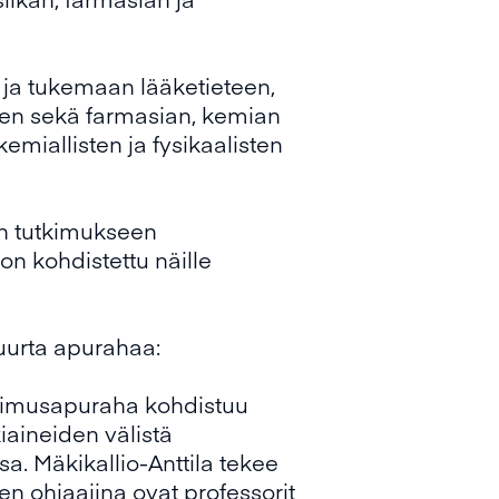
ja tukemaan lääketieteen,
eiden sekä farmasian, kemian
okemiallisten ja fysikaalisten
en tutkimukseen
on kohdistettu näille
suurta apurahaa:
kimusapuraha kohdistuu
iaineiden välistä
a. Mäkikallio-Anttila tekee
en ohjaajina ovat professorit