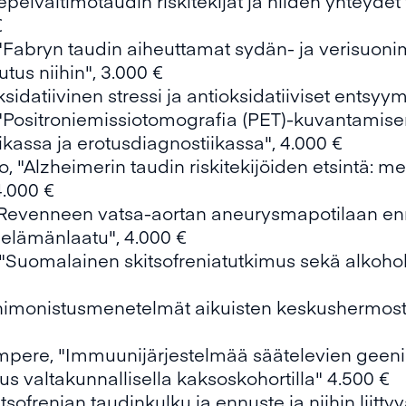
Sepelvaltimotaudin riskitekijät ja niiden yhteydet
€
, "Fabryn taudin aiheuttamat sydän- ja verisuoni
us niihin", 3.000 €
sidatiivinen stressi ja antioksidatiiviset entsyym
, "Positroniemissiotomografia (PET)-kuvantamis
ikassa ja erotusdiagnostiikassa", 4.000 €
o, "Alzheimerin taudin riskitekijöiden etsintä: m
4.000 €
 "Revenneen vatsa-aortan aneurysmapotilaan enn
 elämänlaatu", 4.000 €
, "Suomalainen skitsofreniatutkimus sekä alkohol
€
enimonistusmenetelmät aikuisten keskushermost
mpere, "Immuunijärjestelmää säätelevien geenie
s valtakunnallisella kaksoskohortilla" 4.500 €
tsofrenian taudinkulku ja ennuste ja niihin liitt