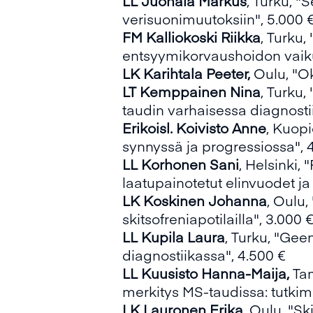
LL Juonala Markus
, Turku, "
verisuonimuutoksiin", 5.000 
FM Kalliokoski Riikka
, Turku
entsyymikorvaushoidon vaikut
LK Karihtala Peeter,
Oulu, "Ok
LT Kemppainen Nina
, Turku
taudin varhaisessa diagnosti
Erikoisl. Koivisto Anne
, Kuopi
synnyssä ja progressiossa", 
LL Korhonen Sani
, Helsinki,
laatupainotetut elinvuodet ja
LK Koskinen Johanna
, Oulu
skitsofreniapotilailla", 3.000 
LL Kupila Laura
, Turku, "Ge
diagnostiikassa", 4.500 €
LL Kuusisto Hanna-Maija,
Ta
merkitys MS-taudissa: tutkimu
LK Lauronen Erika,
Oulu, "Ski