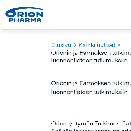
Etusivu
Kaikki uutiset


Orionin ja Farmoksen tutkimu
luonnontieteen tutkimuksiin
Orionin ja Farmoksen tutkimu
luonnontieteen tutkimuksiin
Orion-yhtymän Tutkimussäätiö
Säätiön tarkoituksena on edi