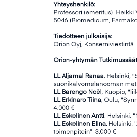
Yhteyshenkilö:
Professori (emeritus) Heikk
5046 (Biomedicum, Farmakol
Tiedotteen julkaisija:
Orion Oyj, Konserniviestintä
Orion-yhtymän Tutkimussäätiön
LL Aljamal Ranaa
, Helsinki,
suonikalvomelanooman metas
LL Barengo Noël
, Kuopio, "li
LL Erkinaro Tiina
, Oulu, "Syn
4.000 €
LL Eskelinen Antti
, Helsinki,
LL
Eskelinen Elina,
Helsinki, 
toimenpitein", 3.000 €