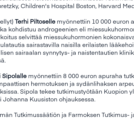
retzky, Children's Hospital Boston, Harvard Me
ellyt)
Terhi Piltoselle
myönnettiin 10 000 euron a
joka kohdistuu androgeenien eli miessukuhormon
rkoitus selvittää miessukuhormonien kokonaisvaiku
tautia sairastavilla naisilla erilaisten lääkeho
lisen sairaalan synnytys- ja naistentautien klin
sä.
i Sipolalle
myönnettiin 8 000 euron apuraha tut
aattisen hermotuksen ja sydänlihaksen arpeut
ksissa. Sipola tekee tutkimustyötään Kuopion yli
ti Johanna Kuusiston ohjauksessa.
tymän Tutkimussäätiön ja Farmoksen Tutkimus- j