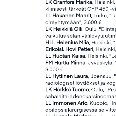
LK Granfors Marika
, Helsinki
kliinisesti tärkeät CYP 450 -vä
LL Hakanen Maarit
, Turku, "
oireyhtymään", 3.600 €
LK Heikkilä Olli
, Oulu, "Elint
vaikutus selän välilevytautiin
HLL Helenius Miia
, Helsinki
Erikoisl. Hovi Petteri
, Helsink
LL Huotari Kaisa
, Helsinki, "
FM Hurtta Minna
, Jyväskylä,
3.000 €
LL Hyttinen Laura
, Joensuu, "
radiologiset löydökset ja kogn
LK Hörkkö Tuomo
, Oulu, "Pr
sahalaita-adenokarsinoomas
LL Immonen Arto
, Kuopio, "
epilepsiakirurgisessa selvitte