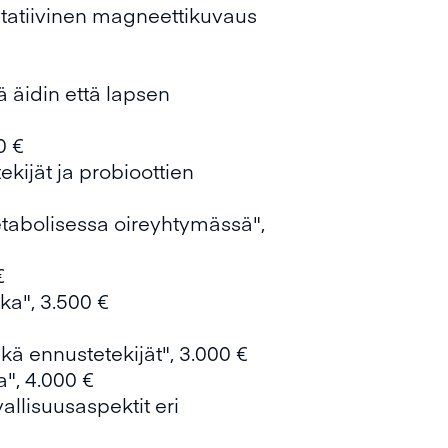
titatiivinen magneettikuvaus
 äidin että lapsen
0 €
kijät ja probioottien
metabolisessa oireyhtymässä",
€
ka", 3.500 €
kä ennustetekijät", 3.000 €
", 4.000 €
allisuusaspektit eri