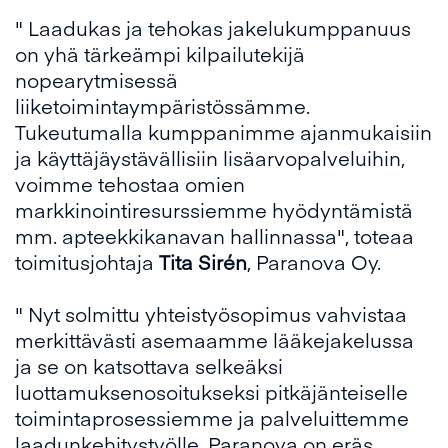
" Laadukas ja tehokas jakelukumppanuus
on yhä tärkeämpi kilpailutekijä
nopearytmisessä
liiketoimintaympäristössämme.
Tukeutumalla kumppanimme ajanmukaisiin
ja käyttäjäystävällisiin lisäarvopalveluihin,
voimme tehostaa omien
markkinointiresurssiemme hyödyntämistä
mm. apteekkikanavan hallinnassa", toteaa
toimitusjohtaja
Tita Sirén
, Paranova Oy.
" Nyt solmittu yhteistyösopimus vahvistaa
merkittävästi asemaamme lääkejakelussa
ja se on katsottava selkeäksi
luottamuksenosoitukseksi pitkäjänteiselle
toimintaprosessiemme ja palveluittemme
laadunkehitystyölle. Paranova on eräs