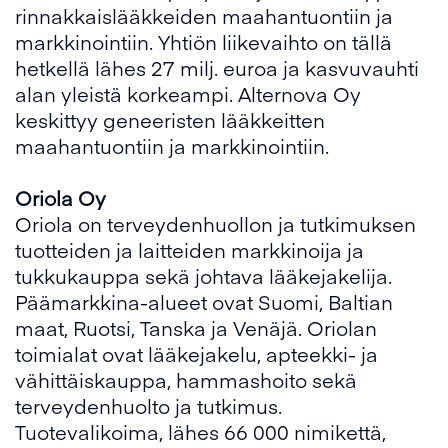
rinnakkaislääkkeiden maahantuontiin ja
markkinointiin. Yhtiön liikevaihto on tällä
hetkellä lähes 27 milj. euroa ja kasvuvauhti
alan yleistä korkeampi. Alternova Oy
keskittyy geneeristen lääkkeitten
maahantuontiin ja markkinointiin.
Oriola Oy
Oriola on terveydenhuollon ja tutkimuksen
tuotteiden ja laitteiden markkinoija ja
tukkukauppa sekä johtava lääkejakelija.
Päämarkkina-alueet ovat Suomi, Baltian
maat, Ruotsi, Tanska ja Venäjä. Oriolan
toimialat ovat lääkejakelu, apteekki- ja
vähittäiskauppa, hammashoito sekä
terveydenhuolto ja tutkimus.
Tuotevalikoima, lähes 66 000 nimikettä,