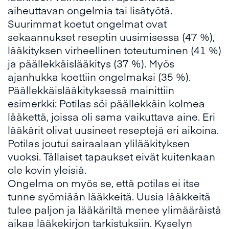
aiheuttavan ongelmia tai lisätyötä.
Suurimmat koetut ongelmat ovat
sekaannukset reseptin uusimisessa (47 %),
lääkityksen virheellinen toteutuminen (41 %)
ja päällekkäislääkitys (37 %). Myös
ajanhukka koettiin ongelmaksi (35 %).
Päällekkäislääkityksessä mainittiin
esimerkki: Potilas söi päällekkäin kolmea
lääkettä, joissa oli sama vaikuttava aine. Eri
lääkärit olivat uusineet reseptejä eri aikoina.
Potilas joutui sairaalaan ylilääkityksen
vuoksi. Tällaiset tapaukset eivät kuitenkaan
ole kovin yleisiä.
Ongelma on myös se, että potilas ei itse
tunne syömiään lääkkeitä. Uusia lääkkeitä
tulee paljon ja lääkäriltä menee ylimääräistä
aikaa lääkekirjon tarkistuksiin. Kyselyn