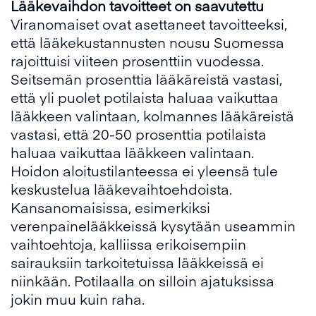
Lääkevaihdon tavoitteet on saavutettu
Viranomaiset ovat asettaneet tavoitteeksi,
että lääkekustannusten nousu Suomessa
rajoittuisi viiteen prosenttiin vuodessa.
Seitsemän prosenttia lääkäreistä vastasi,
että yli puolet potilaista haluaa vaikuttaa
lääkkeen valintaan, kolmannes lääkäreistä
vastasi, että 20-50 prosenttia potilaista
haluaa vaikuttaa lääkkeen valintaan.
Hoidon aloitustilanteessa ei yleensä tule
keskustelua lääkevaihtoehdoista.
Kansanomaisissa, esimerkiksi
verenpainelääkkeissä kysytään useammin
vaihtoehtoja, kalliissa erikoisempiin
sairauksiin tarkoitetuissa lääkkeissä ei
niinkään. Potilaalla on silloin ajatuksissa
jokin muu kuin raha.