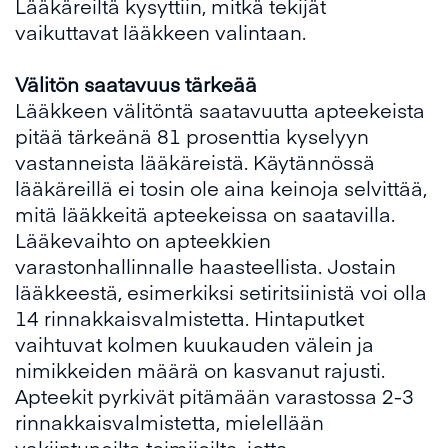
Lääkäreiltä kysyttiin, mitkä tekijät
vaikuttavat lääkkeen valintaan.
Välitön saatavuus tärkeää
Lääkkeen välitöntä saatavuutta apteekeista
pitää tärkeänä 81 prosenttia kyselyyn
vastanneista lääkäreistä. Käytännössä
lääkäreillä ei tosin ole aina keinoja selvittää,
mitä lääkkeitä apteekeissa on saatavilla.
Lääkevaihto on apteekkien
varastonhallinnalle haasteellista. Jostain
lääkkeestä, esimerkiksi setiritsiinistä voi olla
14 rinnakkaisvalmistetta. Hintaputket
vaihtuvat kolmen kuukauden välein ja
nimikkeiden määrä on kasvanut rajusti.
Apteekit pyrkivät pitämään varastossa 2-3
rinnakkaisvalmistetta, mielellään
vakiintuneilta toimijoilta, jotta