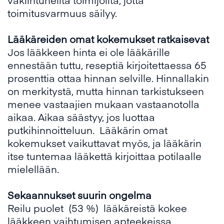
toimitusvarmuus säilyy.
Lääkäreiden omat kokemukset ratkaisevat
Jos lääkkeen hinta ei ole lääkärille
ennestään tuttu, reseptiä kirjoitettaessa 65
prosenttia ottaa hinnan selville. Hinnallakin
on merkitystä, mutta hinnan tarkistukseen
menee vastaajien mukaan vastaanotolla
aikaa. Aikaa säästyy, jos luottaa
putkihinnoitteluun. Lääkärin omat
kokemukset vaikuttavat myös, ja lääkärin
itse tuntemaa lääkettä kirjoittaa potilaalle
mielellään.
S
ekaannukset suurin ongelma
Reilu puolet (53 %) lääkäreistä kokee
lääkkeen vaihtumisen apteekeissa