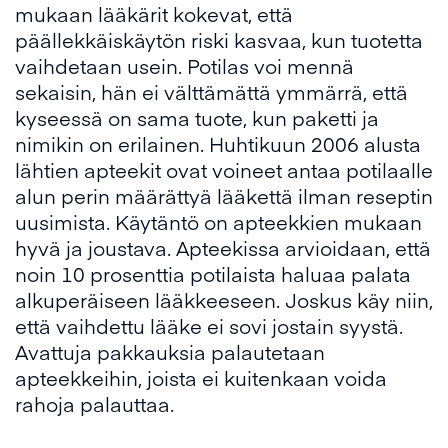
mukaan lääkärit kokevat, että
päällekkäiskäytön riski kasvaa, kun tuotetta
vaihdetaan usein. Potilas voi mennä
sekaisin, hän ei välttämättä ymmärrä, että
kyseessä on sama tuote, kun paketti ja
nimikin on erilainen. Huhtikuun 2006 alusta
lähtien apteekit ovat voineet antaa potilaalle
alun perin määrättyä lääkettä ilman reseptin
uusimista. Käytäntö on apteekkien mukaan
hyvä ja joustava. Apteekissa arvioidaan, että
noin 10 prosenttia potilaista haluaa palata
alkuperäiseen lääkkeeseen. Joskus käy niin,
että vaihdettu lääke ei sovi jostain syystä.
Avattuja pakkauksia palautetaan
apteekkeihin, joista ei kuitenkaan voida
rahoja palauttaa.