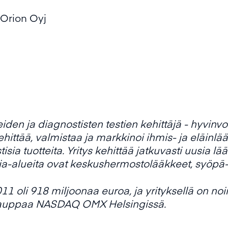
 Orion Oyj
den ja diagnostisten testien kehittäjä -
hyvinvoi
hittää, valmistaa ja markkinoi ihmis- ja eläinlä
isia tuotteita. Yritys kehittää jatkuvasti uusia l
a-alueita ovat keskushermostolääkkeet, syöpä-
11 oli 918 miljoonaa euroa, ja yrityksellä on noi
 kauppaa NASDAQ OMX Helsingissä.