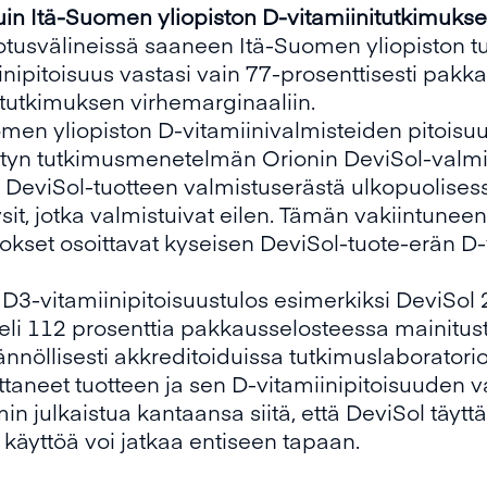
kuin Itä-Suomen yliopiston D-vitamiinitutkimukse
iedotusvälineissä saaneen Itä-Suomen yliopiston
nipitoisuus vastasi vain 77-prosenttisesti pakk
 tutkimuksen virhemarginaaliin.
men yliopiston D-vitamiinivalmisteiden pitois
tetyn tutkimusmenetelmän Orionin DeviSol-valmi
 DeviSol-tuotteen valmistuserästä ulkopuolises
sit, jotka valmistuivat eilen. Tämän vakiintun
kset osoittavat kyseisen DeviSol-tuote-erän D-
3-vitamiinipitoisuustulos esimerkiksi DeviSol 2
eli 112 prosenttia pakkausselosteessa mainitus
ännöllisesti akkreditoiduissa tutkimuslaboratori
ittaneet tuotteen ja sen D-vitamiinipitoisuuden 
 julkaistua kantaansa siitä, että DeviSol täyttä
 käyttöä voi jatkaa entiseen tapaan.