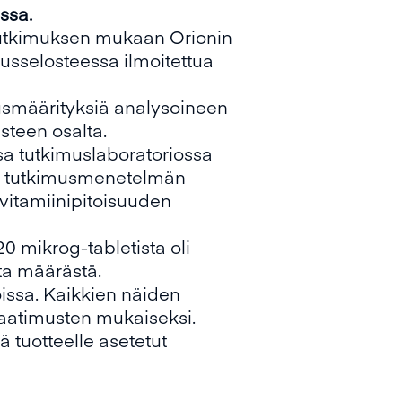
ssa.
 tutkimuksen mukaan Orionin
ausselosteessa ilmoitettua
uusmäärityksiä analysoineen
steen osalta.
sa tutkimuslaboratoriossa
een tutkimusmenetelmän
vitamiinipitoisuuden
0 mikrog-tabletista oli
ta määrästä.
oissa. Kaikkien näiden
vaatimusten mukaiseksi.
ä tuotteelle asetetut