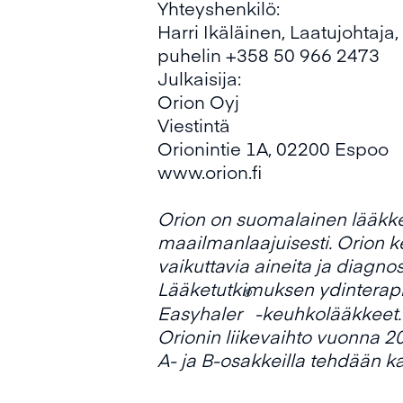
Yhteyshenkilö:
Harri Ikäläinen, Laatujohtaja,
puhelin +358 50 966 2473
Julkaisija:
Orion Oyj
Viestintä
Orionintie 1A, 02200 Espoo
www.orion.fi
Orion on suomalainen lääkkei
maailmanlaajuisesti. Orion ke
vaikuttavia aineita ja diagnost
Lääketutkimuksen ydinterapi
®
Easyhaler
-keuhkolääkkeet.
Orionin liikevaihto vuonna 20
A- ja B-osakkeilla tehdään