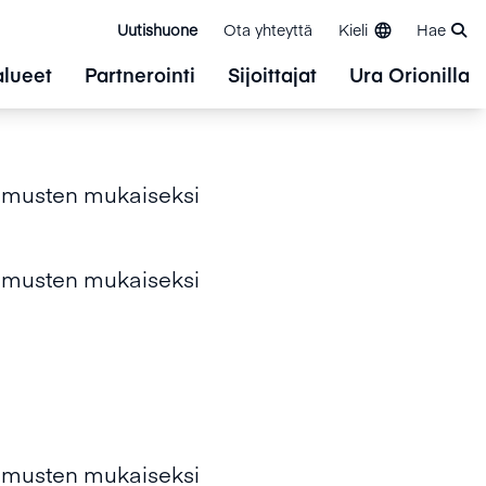
Uutishuone
Ota yhteyttä
Kieli
Hae
alueet
Partnerointi
Sijoittajat
Ura Orionilla
timusten mukaiseksi
timusten mukaiseksi
timusten mukaiseksi