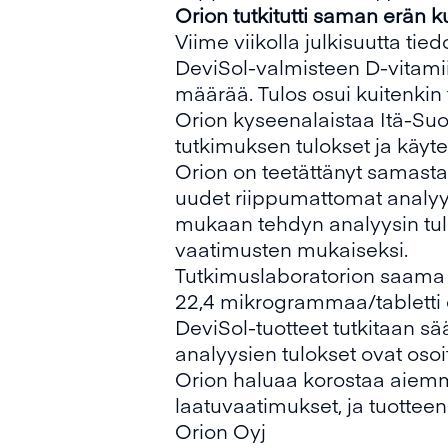
Orion tutkitutti saman erän 
Viime viikolla julkisuutta t
DeviSol-valmisteen D-vitamii
määrää. Tulos osui kuitenkin
Orion kyseenalaistaa Itä-Suo
tutkimuksen tulokset ja käy
Orion on teetättänyt samasta
uudet riippumattomat analyy
mukaan tehdyn analyysin tulo
vaatimusten mukaiseksi.
Tutkimuslaboratorion saama D
22,4 mikrogrammaa/tabletti 
DeviSol-tuotteet tutkitaan sä
analyysien tulokset ovat oso
Orion haluaa korostaa aiemmin
laatuvaatimukset, ja tuotteen
Orion Oyj