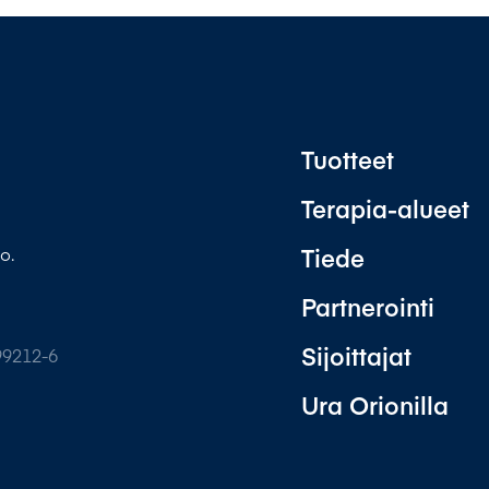
Tuotteet
Terapia-alueet
Tiede
o.
Partnerointi
Sijoittajat
99212-6
Ura Orionilla