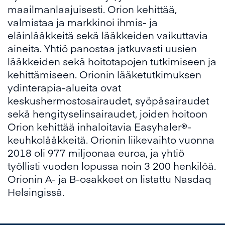
maailmanlaajuisesti. Orion kehittää,
valmistaa ja markkinoi ihmis- ja
eläinlääkkeitä sekä lääkkeiden vaikuttavia
aineita. Yhtiö panostaa jatkuvasti uusien
lääkkeiden sekä hoitotapojen tutkimiseen ja
kehittämiseen. Orionin lääketutkimuksen
ydinterapia-alueita ovat
keskushermostosairaudet, syöpäsairaudet
sekä hengityselinsairaudet, joiden hoitoon
Orion kehittää inhaloitavia Easyhaler®-
keuhkolääkkeitä. Orionin liikevaihto vuonna
2018 oli 977 miljoonaa euroa, ja yhtiö
työllisti vuoden lopussa noin 3 200 henkilöä.
Orionin A- ja B-osakkeet on listattu Nasdaq
Helsingissä.