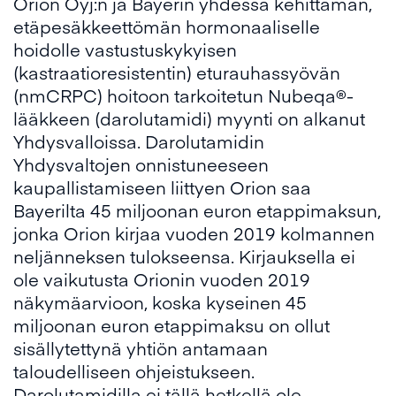
Orion Oyj:n ja Bayerin yhdessä kehittämän,
etäpesäkkeettömän hormonaaliselle
hoidolle vastustuskykyisen
(kastraatioresistentin) eturauhassyövän
(nmCRPC) hoitoon tarkoitetun Nubeqa®-
lääkkeen (darolutamidi) myynti on alkanut
Yhdysvalloissa. Darolutamidin
Yhdysvaltojen onnistuneeseen
kaupallistamiseen liittyen Orion saa
Bayerilta 45 miljoonan euron etappimaksun,
jonka Orion kirjaa vuoden 2019 kolmannen
neljänneksen tulokseensa. Kirjauksella ei
ole vaikutusta Orionin vuoden 2019
näkymäarvioon, koska kyseinen 45
miljoonan euron etappimaksu on ollut
sisällytettynä yhtiön antamaan
taloudelliseen ohjeistukseen.
Darolutamidilla ei tällä hetkellä ole