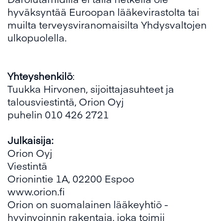
hyväksyntää Euroopan lääkevirastolta tai
muilta terveysviranomaisilta Yhdysvaltojen
ulkopuolella.
Yhteyshenkilö
:
Tuukka Hirvonen, sijoittajasuhteet ja
talousviestintä, Orion Oyj
puhelin 010 426 2721
Julkaisija:
Orion Oyj
Viestintä
Orionintie 1A, 02200 Espoo
www.orion.fi
Orion on suomalainen lääkeyhtiö -
hyvinvoinnin rakentaja, joka toimii