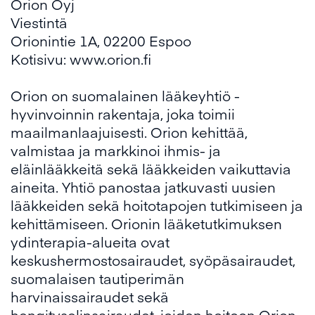
Orion Oyj
Viestintä
Orionintie 1A, 02200 Espoo
Kotisivu:
www.orion.fi
Orion on suomalainen lääkeyhtiö -
hyvinvoinnin rakentaja, joka toimii
maailmanlaajuisesti. Orion kehittää,
valmistaa ja markkinoi ihmis- ja
eläinlääkkeitä sekä lääkkeiden vaikuttavia
aineita. Yhtiö panostaa jatkuvasti uusien
lääkkeiden sekä hoitotapojen tutkimiseen ja
kehittämiseen. Orionin lääketutkimuksen
ydinterapia-alueita ovat
keskushermostosairaudet, syöpäsairaudet,
suomalaisen tautiperimän
harvinaissairaudet sekä
hengityselinsairaudet, joiden hoitoon Orion