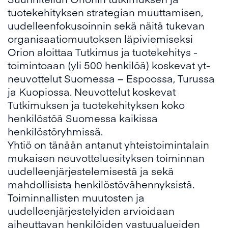
tuotekehityksen strategian muuttamisen,
uudelleenfokusoinnin sekä näitä tukevan
organisaatiomuutoksen läpiviemiseksi
Orion aloittaa Tutkimus ja tuotekehitys -
toimintoaan (yli 500 henkilöä) koskevat yt-
neuvottelut Suomessa − Espoossa, Turussa
ja Kuopiossa. Neuvottelut koskevat
Tutkimuksen ja tuotekehityksen koko
henkilöstöä Suomessa kaikissa
henkilöstöryhmissä.
Yhtiö on tänään antanut yhteistoimintalain
mukaisen neuvotteluesityksen toiminnan
uudelleenjärjestelemisestä ja sekä
mahdollisista henkilöstövähennyksistä.
Toiminnallisten muutosten ja
uudelleenjärjestelyiden arvioidaan
aiheuttavan henkilöiden vastuualueiden