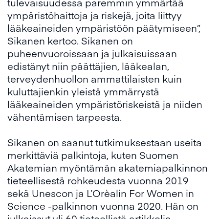
tulevaisuudessa paremmin ymmärtää
ympäristöhaittoja ja riskejä, joita liittyy
lääkeaineiden ympäristöön päätymiseen”,
Sikanen kertoo. Sikanen on
puheenvuoroissaan ja julkaisuissaan
edistänyt niin päättäjien, lääkealan,
terveydenhuollon ammattilaisten kuin
kuluttajienkin yleistä ymmärrystä
lääkeaineiden ympäristöriskeistä ja niiden
vähentämisen tarpeesta.
Sikanen on saanut tutkimuksestaan useita
merkittäviä palkintoja, kuten Suomen
Akatemian myöntämän akatemiapalkinnon
tieteellisestä rohkeudesta vuonna 2019
sekä Unescon ja L’Orèalin For Women in
Science -palkinnon vuonna 2020. Hän on
julkaissut yli 60 tieteellistä artikkelia.