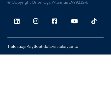
© Copyright Orion Oyj. Y-tunnus 1999212-6
Tietosuoja
Käyttöehdot
Evästekäytäntö