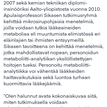
2007 sekä kemian tekniikan diplomi-
insinööriksi Aalto-yliopistosta vuonna 2010.
Apulaisprofessori Sikasen tutkimusryhmä
kehittää mikrosirupohjaisia menetelmiä,
joilla voidaan tutkia lääkeaineiden
metaboliaa eli muuntumista elimistössä eri
eläinlajien tai ihmisten entsyymeillä.
Sikasen tavoitteena on kehittää menetelmiä,
jotka mahdollistavat nopean, personoidun
metaboliitti-analytiikan yksilöllistettyjen
hoitojen tueksi. Personoitu metaboliitti-
analytiikka voi vähentää lääkkeiden
haittavaikutuksia sekä luontoa turhaan
kuormittavia lääkejäämiä.
”Olen halunnut avata kokonaiskuvaa siitä,
miten tutkimuksella voidaan