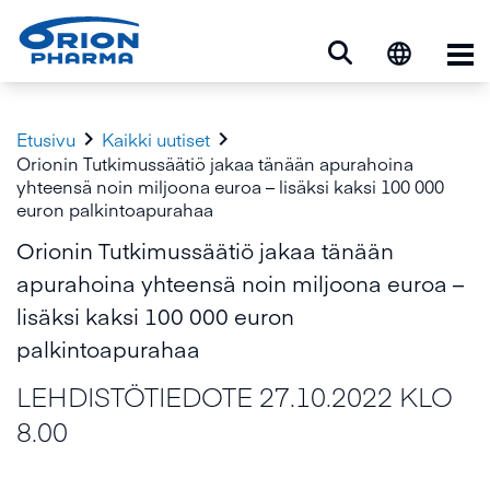
Ava


Etusivu
Kaikki uutiset
Orionin Tutkimussäätiö jakaa tänään apurahoina
yhteensä noin miljoona euroa – lisäksi kaksi 100 000
euron palkintoapurahaa
Orionin Tutkimussäätiö jakaa tänään
apurahoina yhteensä noin miljoona euroa –
lisäksi kaksi 100 000 euron
palkintoapurahaa
LEHDISTÖTIEDOTE 27.10.2022 KLO
8.00