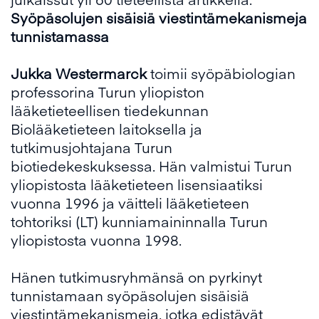
Syöpäsolujen sisäisiä viestintämekanismeja
tunnistamassa
Jukka Wester
marck
toimii syöpäbiologian
professorina Turun yliopiston
lääketieteellisen tiedekunnan
Biolääketieteen laitoksella ja
tutkimusjohtajana Turun
biotiedekeskuksessa. Hän valmistui Turun
yliopistosta lääketieteen lisensiaatiksi
vuonna 1996 ja väitteli lääketieteen
tohtoriksi (LT) kunniamaininnalla Turun
yliopistosta vuonna 1998.
Hänen tutkimusryhmänsä on pyrkinyt
tunnistamaan syöpäsolujen sisäisiä
viestintämekanismeja, jotka edistävät