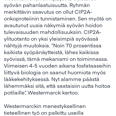
syövän pahanlaatuisuutta. Ryhmän
merkittävin saavutus on ollut CIP2A-
onkoproteiinin tunnistaminen. Sen myötä on
avautunut uusia näkymiä syövän hoidon
tulevaisuuden mahdollisuuksiin. CIP2A-
ylituotanto on yksi yleisimpiä syövässä
nähtyjä muutoksia. ”Noin 70 prosentissa
kaikista syöpänäytteistä, lähes kaikissa
syövissä, tämä mekanismi on toiminnassa.
Viimeisen 4-5 vuoden aikana fosfataaseihin
liittyvä biologia on saanut huomiota myös
lääkekehityksessä. Nyt alamme päästä
lähemmäksi sitä, että saataisiin uutta hoitoa
potilaille”, Westermarck kertoo.
Westermarckin menestyksellinen
tieteellinen työ on palkittu useilla