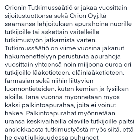
Orionin Tutkimussäätiö sr jakaa vuosittain
sijoitustuottonsa sekä Orion Oyj:ltä
saamansa lahjoituksen apurahoina nuorille
tutkijoille tai äskettäin väitelleille
tutkimustyön jatkamista varten.
Tutkimussäätiö on viime vuosina jakanut
hakumenettelyyn perustuvia apurahoja
vuosittain yhteensä noin miljoona euroa eri
tutkijoille lääketieteen, eläinlääketieteen,
farmasian sekä niihin liittyvien
luonnontieteiden, kuten kemian ja fysiikan
aloille. Tänä vuonna myönnetään myös
kaksi palkintoapurahaa, joita ei voinut
hakea. Palkintoapurahat myönnetään
uransa keskivaiheilla oleville tutkijoille paitsi
ansiokkaasta tutkimustyöstä myös siitä, että
he ovat julkisuudessa puhuneet