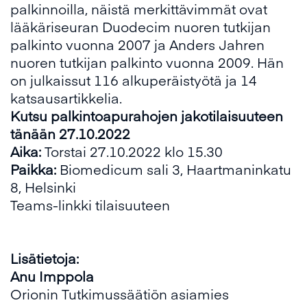
palkinnoilla, näistä merkittävimmät ovat
lääkäriseuran Duodecim nuoren tutkijan
palkinto vuonna 2007 ja Anders Jahren
nuoren tutkijan palkinto vuonna 2009. Hän
on julkaissut 116 alkuperäistyötä ja 14
katsausartikkelia.
Kutsu palkinto
apuraho
jen jakotilaisuuteen
tänään 27.10.2022
Aika:
Torstai 27.10.2022 klo 15.30
Paikka:
Biomedicum sali 3, Haartmaninkatu
8, Helsinki
Teams-linkki tilaisuuteen
Lisätietoja:
Anu Imppola
Orionin Tutkimussäätiön asiamies