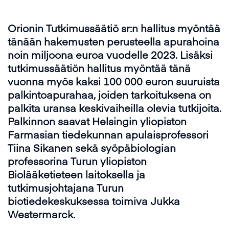
Orionin Tutkimussäätiö
sr:n
hallitus myöntä
ä
tänään
hakemusten perusteella
apurahoina
noin miljoona
euroa vuodelle 202
3
.
Lisäksi
tutkimussäätiön hallitus myöntää
tänä
vuonna
myös kaksi 100 000 euron suuruista
palkintoapurahaa,
joiden
tarkoituksena on
palkita uransa keskivaiheilla olevia tutkijoita
.
Palkinnon saavat
Helsingin yliopiston
Farmasian tiedekunnan apulaisprofessori
Tiina Sikanen
sekä
syöpäbiologian
professorina Turun yliopiston
Biolääketieteen laitoksella ja
tutkimusjohtajana Turun
biotiedekeskuksessa toimiva Jukka
Westermarck
.