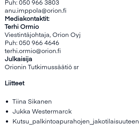
Puh: 050 966 3803
anu.imppola@orion.fi
Mediakontaktit:
Terhi Ormio
Viestintäjohtaja, Orion Oyj
Puh: 050 966 4646
terhi.ormio@orion.fi
Julkaisija
Orionin Tutkimussäätiö sr
Liitteet
Tiina Sikanen
Jukka Westermarck
Kutsu_palkintoapurahojen_jakotilaisuutee