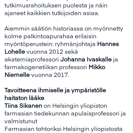
tutkimusrahoituksen puolesta ja näin
ajaneet kaikkien tutkijoiden asiaa.
Aiemmin säätiön historiassa on myönnetty
kolme palkintoapurahaa erilaisin
myöntöperustein: ryhmänjohtaja
Hannes
Lohelle
vuonna 2012 sekä
akatemiaprofessori
Johanna
Ivaskalle
ja
farmakogenetiikan professori
Mikko
Niem
elle
vuonna 2017.
Tavoitteena
ihmiselle ja ympäristölle
haitaton lääke
Tiina Sikanen
on Helsingin yliopiston
farmasian tiedekunnan apulaisprofessori ja
valmistunut
Farmasian tohtoriksi Helsingin yliopistosta