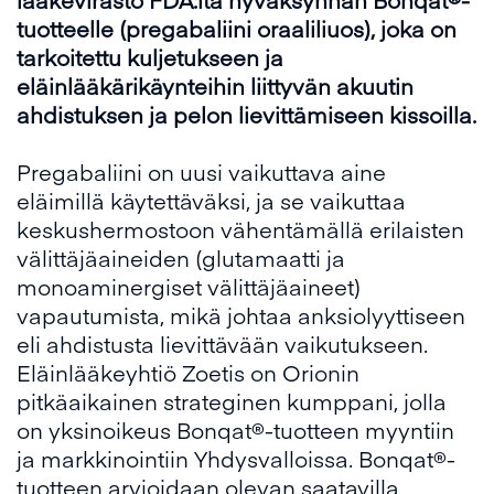
tuotteelle (pregabaliini oraaliliuos), joka on
tarkoitettu kuljetukseen ja
eläinlääkärikäynteihin liittyvän akuutin
ahdistuksen ja pelon lievittämiseen kissoilla.
Pregabaliini on uusi vaikuttava aine
eläimillä käytettäväksi, ja se vaikuttaa
keskushermostoon vähentämällä erilaisten
välittäjäaineiden (glutamaatti ja
monoaminergiset välittäjäaineet)
vapautumista, mikä johtaa anksiolyyttiseen
eli ahdistusta lievittävään vaikutukseen.
Eläinlääkeyhtiö Zoetis on Orionin
pitkäaikainen strateginen kumppani, jolla
on yksinoikeus Bonqat®-tuotteen myyntiin
ja markkinointiin Yhdysvalloissa. Bonqat®-
tuotteen arvioidaan olevan saatavilla