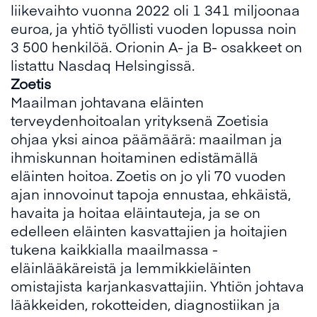
liikevaihto vuonna 2022 oli 1 341 miljoonaa
euroa, ja yhtiö työllisti vuoden lopussa noin
3 500 henkilöä. Orionin A- ja B- osakkeet on
listattu Nasdaq Helsingissä.
Zoetis
Maailman johtavana eläinten
terveydenhoitoalan yrityksenä Zoetisia
ohjaa yksi ainoa päämäärä: maailman ja
ihmiskunnan hoitaminen edistämällä
eläinten hoitoa. Zoetis on jo yli 70 vuoden
ajan innovoinut tapoja ennustaa, ehkäistä,
havaita ja hoitaa eläintauteja, ja se on
edelleen eläinten kasvattajien ja hoitajien
tukena kaikkialla maailmassa -
eläinlääkäreistä ja lemmikkieläinten
omistajista karjankasvattajiin. Yhtiön johtava
lääkkeiden, rokotteiden, diagnostiikan ja