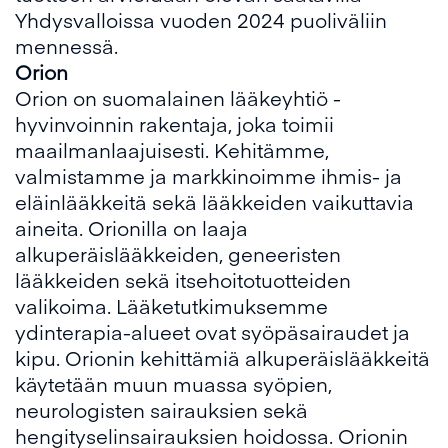
Yhdysvalloissa vuoden 2024 puoliväliin
mennessä.
Orion
Orion on suomalainen lääkeyhtiö -
hyvinvoinnin rakentaja, joka toimii
maailmanlaajuisesti. Kehitämme,
valmistamme ja markkinoimme ihmis- ja
eläinlääkkeitä sekä lääkkeiden vaikuttavia
aineita. Orionilla on laaja
alkuperäislääkkeiden, geneeristen
lääkkeiden sekä itsehoitotuotteiden
valikoima. Lääketutkimuksemme
ydinterapia-alueet ovat syöpäsairaudet ja
kipu. Orionin kehittämiä alkuperäislääkkeitä
käytetään muun muassa syöpien,
neurologisten sairauksien sekä
hengityselinsairauksien hoidossa. Orionin