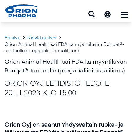
Ava


Etusivu
Kaikki uutiset
Orion Animal Health sai FDA:lta myyntiluvan Bonqat®-
tuotteelle (pregabaliini oraaliliuos)
Orion Animal Health sai FDA:lta myyntiluvan
Bonqat®-tuotteelle (pregabaliini oraaliliuos)
ORION OYJ LEHDISTÖTIEDOTE
20.11.2023 KLO 15.00
Orion Oyj on saanut Yhdysvaltain ruoka- ja
lääkevirasto FDA:lta hyväksynnän Bonqat®-