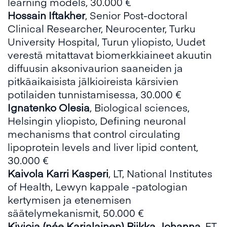
learning models, 30.000 €
Hossain Iftakher
, Senior Post-doctoral
Clinical Researcher, Neurocenter, Turku
University Hospital, Turun yliopisto, Uudet
verestä mitattavat biomerkkiaineet akuutin
diffuusin aksonivaurion saaneiden ja
pitkäaikaisista jälkioireista kärsivien
potilaiden tunnistamisessa, 30.000 €
Ignatenko Olesia
, Biological sciences,
Helsingin yliopisto, Defining neuronal
mechanisms that control circulating
lipoprotein levels and liver lipid content,
30.000 €
Kaivola Karri Kasperi
, LT, National Institutes
of Health, Lewyn kappale -patologian
kertymisen ja etenemisen
säätelymekanismit, 50.000 €
Kivioja (née Karjalainen) Riikka Johanna
, FT,