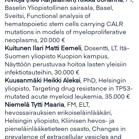
Baselin Yliopistollinen sairaala, Basel,
Sveitsi, Functional analysis of
hematopoietic stem cells carrying CALR
mutations in models of myeloproliferative
neoplasms, 20.000 €
Kuitunen Ilari Matti Eemeli
, Dosentti, LT, Itä-
Suomen yliopisto Kuopion kampus,
Näyttöön perustuvaa hoitoa lasten yleisiin
infektiotauteihin, 30.000 €
Kuusanmäki Heikki Aleksi
, PhD, Helsingin
yliopisto, Targeting drug resistance in TP53-
mutated acute myeloid leukemia, 35.000 €
Niemelä Tytti Maaria
, FM, ELT,
hevossairauksien erikoiseläinlääkäri,
Helsingin yliopisto, Kliinisen hevos- ja
pieneläinlääketieteen osasto, Changes in
prevalence of extracellular vesicles and