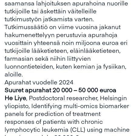
saamansa lahjoituksen apurahoina nuorille
tutkijoille tai äskettäin väitelleille
tutkimustyön jatkamista varten.
Tutkimussäätiö on viime vuosina jakanut
hakumenettelyyn perustuvia apurahoja
vuosittain yhteensä noin miljoona euroa eri
tutkijoille lääketieteen, eläinlääketieteen,
farmasian sekä niihin liittyvien
luonnontieteiden, kuten kemian ja fysiikan,
aloille.
Apurahat vuodelle 2024
Suuret apurahat 20 000 – 50 000 euroa
He Liye
, Postdoctoral researcher, Helsingin
yliopisto, Identifying multi-omics biomarker
panels for prediction of treatment
responses of patients with chronic
lymphocytic leukemia (CLL) using machine