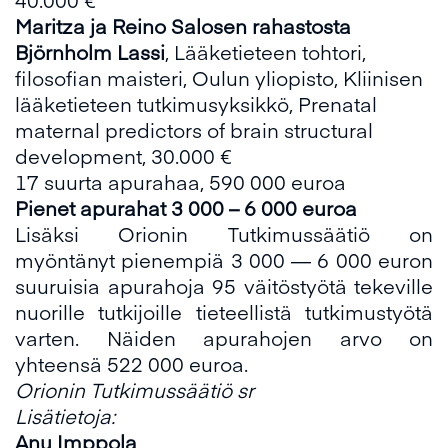
Maritza ja Reino Salosen rahastosta
Björnholm Lassi
, Lääketieteen tohtori,
filosofian maisteri, Oulun yliopisto, Kliinisen
lääketieteen tutkimusyksikkö, Prenatal
maternal predictors of brain structural
development, 30.000 €
17 suurta apurahaa, 590 000 euroa
Pienet apurahat 3 000 – 6 000 euroa
Lisäksi Orionin Tutkimussäätiö on
myöntänyt pienempiä 3 000 — 6 000 euron
suuruisia apurahoja 95 väitöstyötä tekeville
nuorille tutkijoille tieteellistä tutkimustyötä
varten. Näiden apurahojen arvo on
yhteensä 522 000 euroa.
Orionin Tutkimussäätiö sr
Lisätietoja:
Anu Imppola