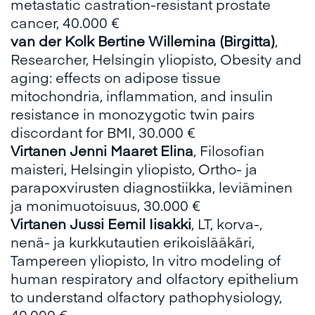
metastatic castration-resistant prostate
cancer, 40.000 €
van der Kolk Bertine Willemina (Birgitta)
,
Researcher, Helsingin yliopisto, Obesity and
aging: effects on adipose tissue
mitochondria, inflammation, and insulin
resistance in monozygotic twin pairs
discordant for BMI, 30.000 €
Virtanen Jenni Maaret Elina
, Filosofian
maisteri, Helsingin yliopisto, Ortho- ja
parapoxvirusten diagnostiikka, leviäminen
ja monimuotoisuus, 30.000 €
Virtanen Jussi Eemil Iisakki
, LT, korva-,
nenä- ja kurkkutautien erikoislääkäri,
Tampereen yliopisto, In vitro modeling of
human respiratory and olfactory epithelium
to understand olfactory pathophysiology,
40.000 €