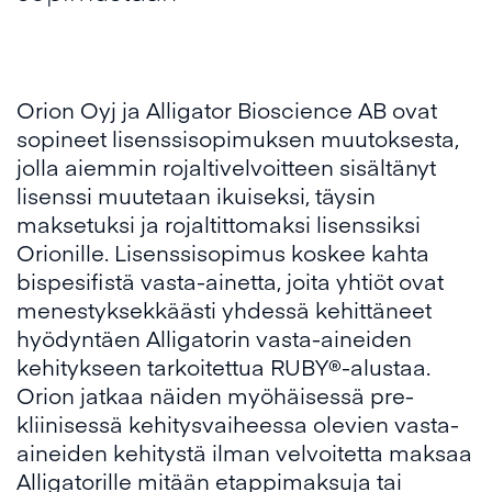
Orion Oyj ja Alligator Bioscience AB ovat
sopineet lisenssisopimuksen muutoksesta,
jolla aiemmin rojaltivelvoitteen sisältänyt
lisenssi muutetaan ikuiseksi, täysin
maksetuksi ja rojaltittomaksi lisenssiksi
Orionille. Lisenssisopimus koskee kahta
bispesifistä vasta-ainetta, joita yhtiöt ovat
menestyksekkäästi yhdessä kehittäneet
hyödyntäen Alligatorin vasta-aineiden
kehitykseen tarkoitettua RUBY®-alustaa.
Orion jatkaa näiden myöhäisessä pre-
kliinisessä kehitysvaiheessa olevien vasta-
aineiden kehitystä ilman velvoitetta maksaa
Alligatorille mitään etappimaksuja tai