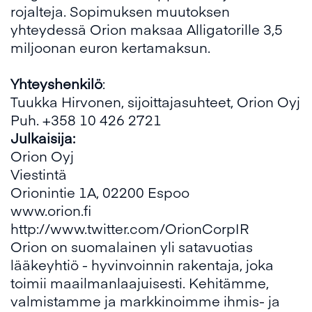
rojalteja. Sopimuksen muutoksen
yhteydessä Orion maksaa Alligatorille 3,5
miljoonan euron kertamaksun.
Yhteyshenkilö
:
Tuukka Hirvonen, sijoittajasuhteet, Orion Oyj
Puh. +358 10 426 2721
Julkaisija:
Orion Oyj
Viestintä
Orionintie 1A, 02200 Espoo
www.orion.fi
http://www.twitter.com/OrionCorpIR
Orion on suomalainen yli satavuotias
lääkeyhtiö - hyvinvoinnin rakentaja, joka
toimii maailmanlaajuisesti. Kehitämme,
valmistamme ja markkinoimme ihmis- ja