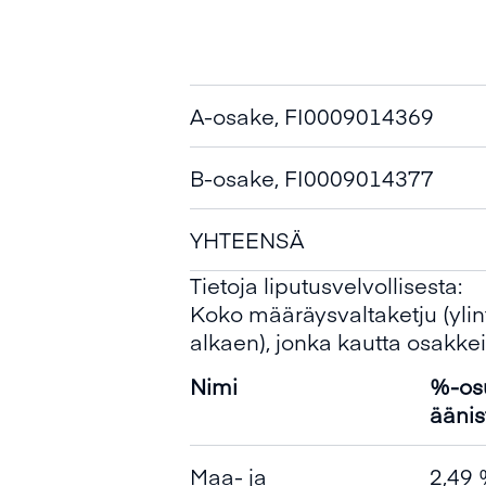
A-osake, FI0009014369
B-osake, FI0009014377
YHTEENSÄ
Tietoja liputusvelvollisesta:
Koko määräysvaltaketju (ylin
alkaen), jonka kautta osakkeit
Nimi
%-os
äänis
Maa- ja
2,49