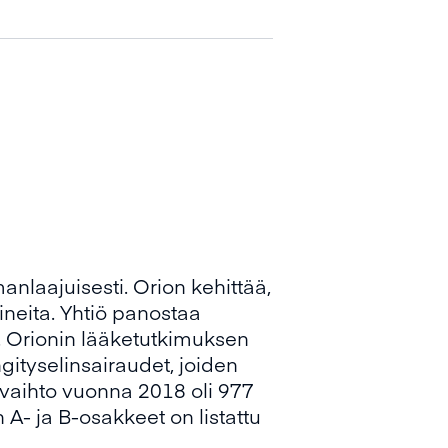
nlaajuisesti. Orion kehittää,
ineita. Yhtiö panostaa
. Orionin lääketutkimuksen
ityselinsairaudet, joiden
evaihto vuonna 2018 oli 977
 A- ja B-osakkeet on listattu