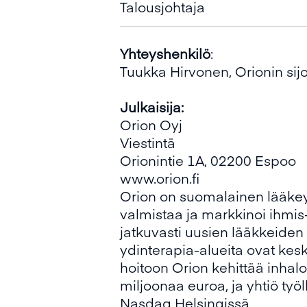
Talousjohtaja
Yhteyshenkilö
:
Tuukka Hirvonen, Orionin sijo
Julkaisija:
Orion Oyj
Viestintä
Orionintie 1A, 02200 Espoo
www.orion.fi
Orion on suomalainen lääkeyht
valmistaa ja markkinoi ihmis-
jatkuvasti uusien lääkkeiden
ydinterapia-alueita ovat kes
hoitoon Orion kehittää inhal
miljoonaa euroa, ja yhtiö työl
Nasdaq Helsingissä.