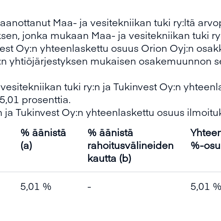
anottanut Maa- ja vesitekniikan tuki ry:ltä arv
sen, jonka mukaan Maa- ja vesitekniikan tuki ry
est Oy:n yhteenlaskettu osuus Orion Oyj:n osa
:n yhtiöjärjestyksen mukaisen osakemuunnon se
esitekniikan tuki ry:n ja Tukinvest Oy:n yhteen
5,01 prosenttia.
y:n ja Tukinvest Oy:n yhteenlaskettu osuus ilmoi
% äänistä
% äänistä
Yhteen
(a)
rahoitusvälineiden
%-osu
kautta (b)
5,01 %
-
5,01 