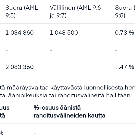
Suora (AML
Välillinen (AML 9:6
Suora 
9:5)
ja 9:7)
9:5)
1 034 860
1 048 500
0,73 %
-
-
-
2 083 360
1,47 %
tä määräysvaltaa käyttävästä luonnollisesta henk
a, äänioikeuksia tai rahoitusvälineitä hallitaan:
uus
%-osuus äänistä
tä
rahoitusvälineiden kautta
 %
-