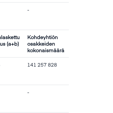
-
laskettu
Kohdeyhtiön
us (a+b)
osakkeiden
kokonaismäärä
%
141 257 828
-