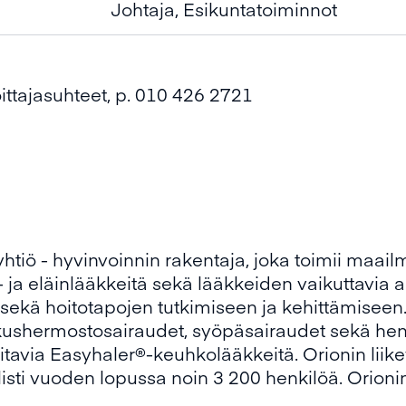
Johtaja, Esikuntatoiminnot
ittajasuhteet, p. 010 426 2721
iö - hyvinvoinnin rakentaja, joka toimii maailma
 ja eläinlääkkeitä sekä lääkkeiden vaikuttavia a
 sekä hoitotapojen tutkimiseen ja kehittämiseen
kushermostosairaudet, syöpäsairaudet sekä heng
oitavia Easyhaler®-keuhkolääkkeitä. Orionin liik
listi vuoden lopussa noin 3 200 henkilöä. Orionin