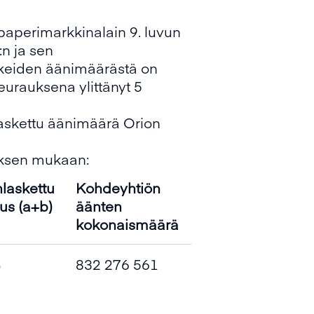
opaperimarkkinalain 9. luvun
:n ja sen
kkeiden äänimäärästä on
urauksena ylittänyt 5
laskettu äänimäärä Orion
tuksen mukaan:
laskettu
Kohdeyhtiön
us (a+b)
äänten
kokonaismäärä
%
832 276 561