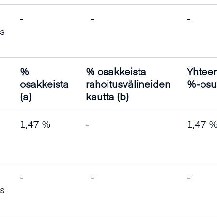
-
-
-
us
%
% osakkeista
Yhteen
osakkeista
rahoitusvälineiden
%-osu
(a)
kautta (b)
1,47 %
-
1,47 
-
-
-
us