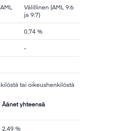
(AML
Välillinen (AML 9:6
ja 9:7)
0,74 %
-
ilöstä tai oikeushenkilöstä
Äänet yhteensä
2,49 %