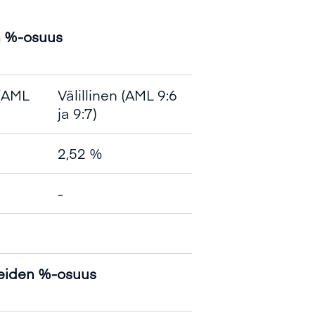
n %-osuus
(AML
Välillinen (AML 9:6
ja 9:7)
2,52 %
-
eiden %-osuus