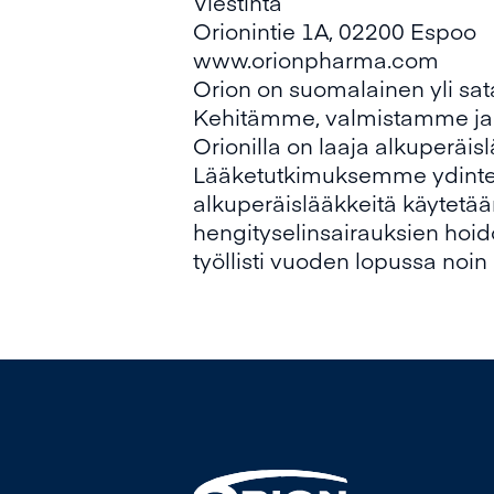
Viestintä
Orionintie 1A, 02200 Espoo
www.orionpharma.com
Orion on suomalainen yli sata
Kehitämme, valmistamme ja m
Orionilla on laaja alkuperäi
Lääketutkimuksemme ydintera
alkuperäislääkkeitä käytetä
hengityselinsairauksien hoido
työllisti vuoden lopussa noin