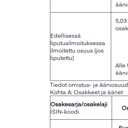
ääni
5,03
osak
Edellisessä
liputusilmoituksessa
ilmoitettu osuus (jos
liputettu)
Alle
ääni
Tiedot omistus- ja ääniosuud
Kohta A: Osakkeet ja äänet
Osakesarja/osakelaji
Os
ISIN-koodi
Su