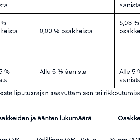
stä
äänist
 %
5,03 %
keista
0,00 % osakkeista
osakke
 5 %
Alle 5 % äänistä
Alle 5
stä
äänist
esta liputusrajan saavuttamisen tai rikkoutumis
akkeiden ja äänten lukumäärä
Osakke
ora
(AML
Välillinen
(AML 9:6 ja
Suora
(AM