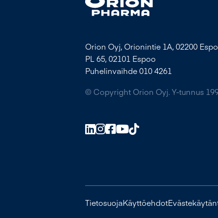
Orion Oyj, Orionintie 1A, 02200 Espo
PL 65, 02101 Espoo
Puhelinvaihde 010 4261
© Copyright Orion Oyj. Y-tunnus 19
Tietosuoja
Käyttöehdot
Evästekäytän