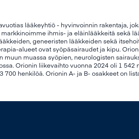
vuotias lääkeyhtiö - hyvinvoinnin rakentaja, jok
arkkinoimme ihmis- ja eläinlääkkeitä sekä lääk
slääkkeiden, geneeristen lääkkeiden sekä itsehoi
pia-alueet ovat syöpäsairaudet ja kipu. Orion
än muun muassa syöpien, neurologisten sairauk
ssa. Orionin liikevaihto vuonna 2024 oli 1 542 m
 3 700 henkilöä. Orionin A- ja B- osakkeet on lis