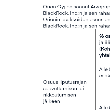
Orion Oyj on saanut Arvopap
BlackRock, Inc.:n ja sen raha
Orionin osakkeiden osuus on 2
BlackRock, Inc.:n ja sen rah
% os
ja ä
(Koh
yhte
Alle
osak
Osuus liputusrajan
saavuttamisen tai
rikkoutumisen
jälkeen
Alle