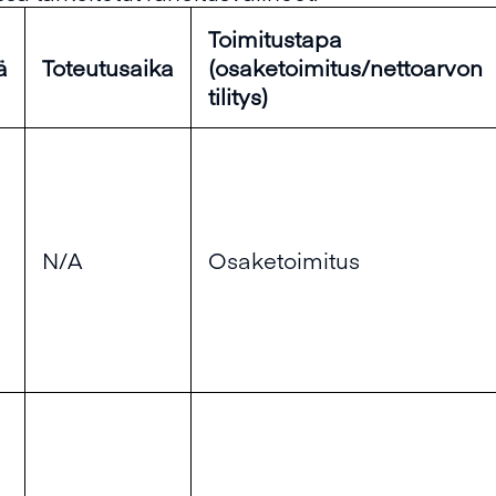
Toimitustapa
ä
Toteutusaika
(osaketoimitus/nettoarvon
tilitys)
N/A
Osaketoimitus