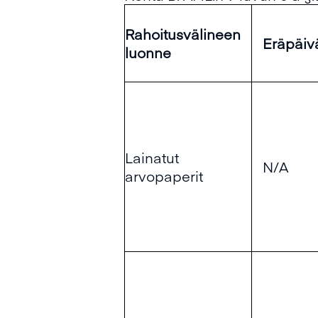
Rahoitusvälineen
Eräpäiv
luonne
Lainatut
N/A
arvopaperit