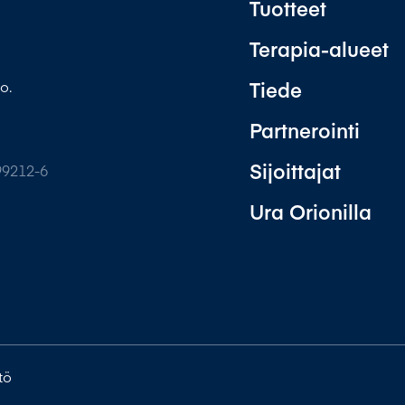
Tuotteet
Terapia-alueet
Tiede
o.
Partnerointi
Sijoittajat
99212-6
Ura Orionilla
tö