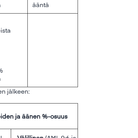
ä
ääntä
ista
 %
ä
en jälkeen:
iden ja äänen %-osuus
L
Välillinen
(AML 9:6 ja