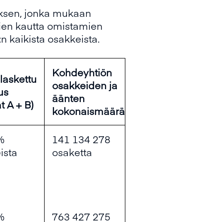
uksen, jonka mukaan
ttien kautta omistamien
:n kaikista osakkeista.
Kohdeyhtiön
laskettu
osakkeiden ja
us
äänten
t A + B)
kokonaismäärä
 %
141 134 278
ista
osaketta
 %
763 427 275