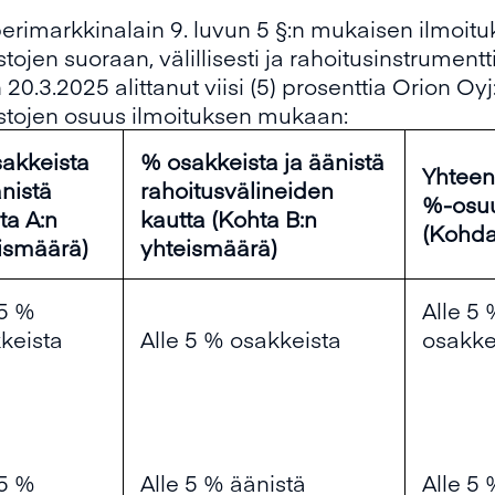
erimarkkinalain 9. luvun 5 §:n mukaisen ilmoit
stojen suoraan, välillisesti ja rahoitusinstrumen
0.3.2025 alittanut viisi (5) prosenttia Orion Oyj
astojen osuus ilmoituksen mukaan:
akkeista
% osakkeista ja äänistä
Yhteen
änistä
rahoitusvälineiden
%-osu
ta A:n
kautta (Kohta B:n
(Kohda
ismäärä)
yhteismäärä)
 5 %
Alle 5
keista
Alle 5 % osakkeista
osakke
 5 %
Alle 5 % äänistä
Alle 5