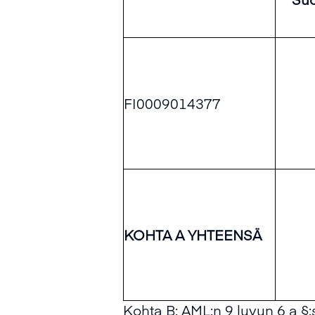
FI0009014377
KOHTA A YHTEENSÄ
Kohta B: AML:n 9 luvun 6 a §:s