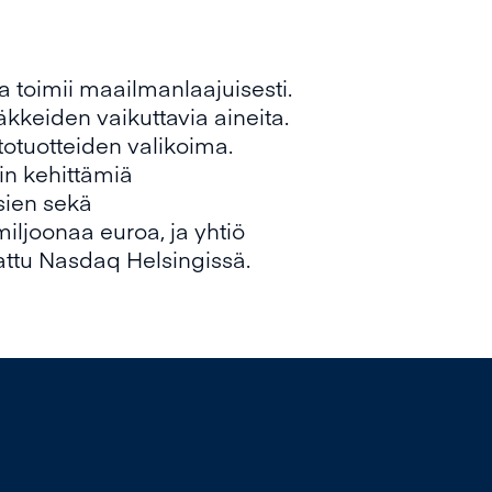
a toimii maailmanlaajuisesti.
keiden vaikuttavia aineita.
totuotteiden valikoima.
in kehittämiä
sien sekä
iljoonaa euroa, ja yhtiö
tattu Nasdaq Helsingissä.