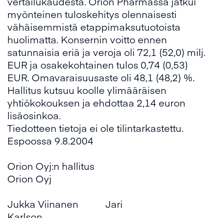
vertailukaudesta. Orion Pharmassa jatkui
myönteinen tuloskehitys olennaisesti
vähäisemmistä etappimaksutuotoista
huolimatta. Konsernin voitto ennen
satunnaisia eriä ja veroja oli 72,1 (52,0) milj.
EUR ja osakekohtainen tulos 0,74 (0,53)
EUR. Omavaraisuusaste oli 48,1 (48,2) %.
Hallitus kutsuu koolle ylimääräisen
yhtiökokouksen ja ehdottaa 2,14 euron
lisäosinkoa.
Tiedotteen tietoja ei ole tilintarkastettu.
Espoossa 9.8.2004
Orion Oyj:n hallitus
Orion Oyj
Jukka Viinanen Jari
Karlson