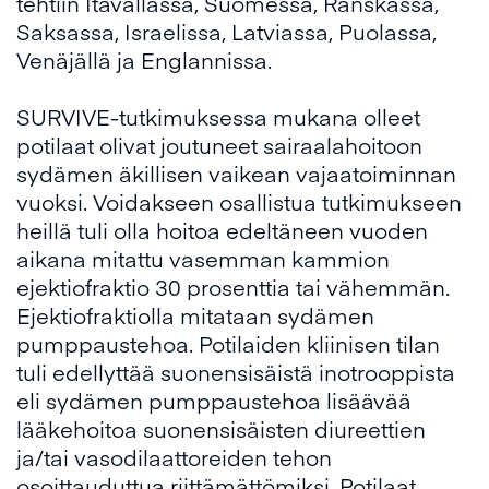
tehtiin Itävallassa, Suomessa, Ranskassa,
Saksassa, Israelissa, Latviassa, Puolassa,
Venäjällä ja Englannissa.
SURVIVE-tutkimuksessa mukana olleet
potilaat olivat joutuneet sairaalahoitoon
sydämen äkillisen vaikean vajaatoiminnan
vuoksi. Voidakseen osallistua tutkimukseen
heillä tuli olla hoitoa edeltäneen vuoden
aikana mitattu vasemman kammion
ejektiofraktio 30 prosenttia tai vähemmän.
Ejektiofraktiolla mitataan sydämen
pumppaustehoa. Potilaiden kliinisen tilan
tuli edellyttää suonensisäistä inotrooppista
eli sydämen pumppaustehoa lisäävää
lääkehoitoa suonensisäisten diureettien
ja/tai vasodilaattoreiden tehon
osoittauduttua riittämättömiksi. Potilaat