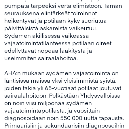
pumpata tarpeeksi verta elimistöön. Tämän
seurauksena elintärkeät toiminnot
heikentyvät ja potilaan kyky suoriutua
päivittäisistä askareista vaikeutuu.
Sydämen äkillisessä vaikeassa
vajaatoimintatilanteessa potilaan oireet
edellyttävät nopeaa lääkitystä ja
useimmiten sairaalahoitoa.
AHA:n mukaan sydämen vajaatoiminta on
läntisissä maissa yksi yleisimmistä syistä,
joiden takia yli 65-vuotiaat potilaat joutuvat
sairaalahoitoon. Pelkästään Yhdysvalloissa
on noin viisi miljoonaa sydämen
vajaatoimintapotilasta, ja vuosittain
diagnosoidaan noin 550 000 uutta tapausta.
Primaarisiin ja sekundaarisiin diagnooseihin