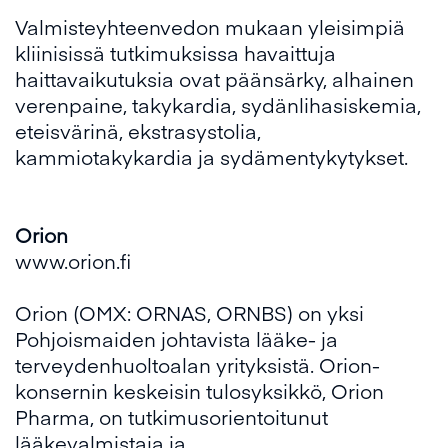
Valmisteyhteenvedon mukaan yleisimpiä
kliinisissä tutkimuksissa havaittuja
haittavaikutuksia ovat päänsärky, alhainen
verenpaine, takykardia, sydänlihasiskemia,
eteisvärinä, ekstrasystolia,
kammiotakykardia ja sydämentykytykset.
Orion
www.orion.fi
Orion (OMX: ORNAS, ORNBS) on yksi
Pohjoismaiden johtavista lääke- ja
terveydenhuoltoalan yrityksistä. Orion-
konsernin keskeisin tulosyksikkö, Orion
Pharma, on tutkimusorientoitunut
lääkevalmistaja ja