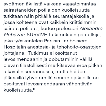
sydämen äkillistä vaikeaa vajaatoimintaa
sairastaneiden potilaiden kuolleisuutta
tutkitaan näin pitkällä seurantajaksolla ja
jossa kohteena ovat kaikkein kriittisimmin
sairaat potilaat", kertoo professori
Alexandre
Mebazaa
, SURVIVE-tutkimuksen päätutkija,
joka työskentelee Pariisin Lariboisiere
Hospitalin anestesia- ja tehohoito-osastojen
johtajana. "Tutkimus ei osoittanut
levosimendaanin ja dobutamiinin välillä
olevan tilastollisesti merkitsevää eroa pitkän
aikavälin seurannassa, mutta hoidon
jälkeisillä lyhyemmillä seurantajaksoilla ne
osoittavat levosimendaanin vähentävän
kuolleisuutta."