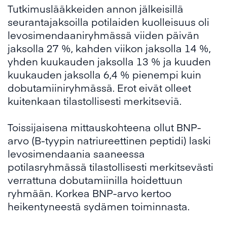
Tutkimuslääkkeiden annon jälkeisillä
seurantajaksoilla potilaiden kuolleisuus oli
levosimendaaniryhmässä viiden päivän
jaksolla 27 %, kahden viikon jaksolla 14 %,
yhden kuukauden jaksolla 13 % ja kuuden
kuukauden jaksolla 6,4 % pienempi kuin
dobutamiiniryhmässä. Erot eivät olleet
kuitenkaan tilastollisesti merkitseviä.
Toissijaisena mittauskohteena ollut BNP-
arvo (B-tyypin natriureettinen peptidi) laski
levosimendaania saaneessa
potilasryhmässä tilastollisesti merkitsevästi
verrattuna dobutamiinilla hoidettuun
ryhmään. Korkea BNP-arvo kertoo
heikentyneestä sydämen toiminnasta.