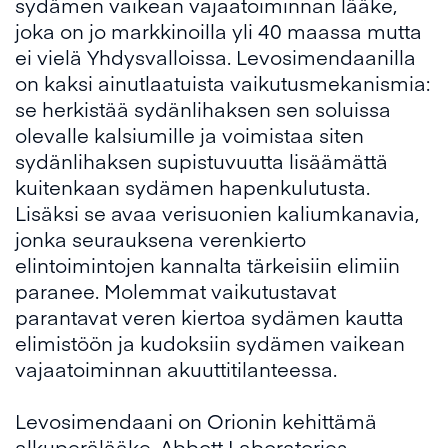
sydämen vaikean vajaatoiminnan lääke,
joka on jo markkinoilla yli 40 maassa mutta
ei vielä Yhdysvalloissa. Levosimendaanilla
on kaksi ainutlaatuista vaikutusmekanismia:
se herkistää sydänlihaksen sen soluissa
olevalle kalsiumille ja voimistaa siten
sydänlihaksen supistuvuutta lisäämättä
kuitenkaan sydämen hapenkulutusta.
Lisäksi se avaa verisuonien kaliumkanavia,
jonka seurauksena verenkierto
elintoimintojen kannalta tärkeisiin elimiin
paranee. Molemmat vaikutustavat
parantavat veren kiertoa sydämen kautta
elimistöön ja kudoksiin sydämen vaikean
vajaatoiminnan akuuttitilanteessa.
Levosimendaani on Orionin kehittämä
alkuperälääke. Abbott Laboratories