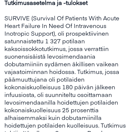
Tutkimusasetelma ja -tulokset
SURVIVE (Survival Of Patients With Acute
Heart Failure In Need Of Intravenous
Inotropic Support), oli prospektiivinen
satunnaistettu 1 327 potilaan
kaksoissokkotutkimus, jossa verrattiin
suonensisäistä levosimendaania
dobutamiiniin sydämen äkillisen vaikean
vajaatoiminnan hoidossa. Tutkimus, jossa
päämuuttujana oli potilaiden
kokonaiskuolleisuus 180 päivän jälkeen
infuusiosta, oli suunniteltu osoittamaan
levosimendaanilla hoidettujen potilaiden
kokonaiskuolleisuus 25 prosenttia
alhaisemmaksi kuin dobutamiinilla
hoidettujen potilaiden kuolleisuus. Tutkimus