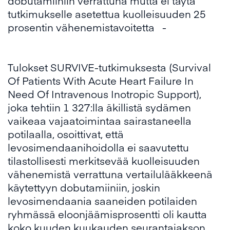
dobutamiiniin verrattuna mutta ei täytä
tutkimukselle asetettua kuolleisuuden 25
prosentin vähenemistavoitetta -
Tulokset SURVIVE-tutkimuksesta (Survival
Of Patients With Acute Heart Failure In
Need Of Intravenous Inotropic Support),
joka tehtiin 1 327:lla äkillistä sydämen
vaikeaa vajaatoimintaa sairastaneella
potilaalla, osoittivat, että
levosimendaanihoidolla ei saavutettu
tilastollisesti merkitsevää kuolleisuuden
vähenemistä verrattuna vertailulääkkeenä
käytettyyn dobutamiiniin, joskin
levosimendaania saaneiden potilaiden
ryhmässä eloonjäämisprosentti oli kautta
koko kuuden kuukauden seurantajakson