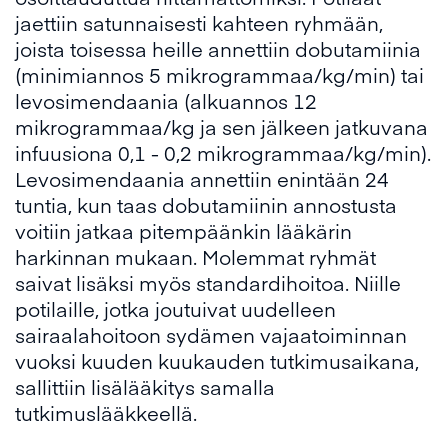
jaettiin satunnaisesti kahteen ryhmään,
joista toisessa heille annettiin dobutamiinia
(minimiannos 5 mikrogrammaa/kg/min) tai
levosimendaania (alkuannos 12
mikrogrammaa/kg ja sen jälkeen jatkuvana
infuusiona 0,1 - 0,2 mikrogrammaa/kg/min).
Levosimendaania annettiin enintään 24
tuntia, kun taas dobutamiinin annostusta
voitiin jatkaa pitempäänkin lääkärin
harkinnan mukaan. Molemmat ryhmät
saivat lisäksi myös standardihoitoa. Niille
potilaille, jotka joutuivat uudelleen
sairaalahoitoon sydämen vajaatoiminnan
vuoksi kuuden kuukauden tutkimusaikana,
sallittiin lisälääkitys samalla
tutkimuslääkkeellä.