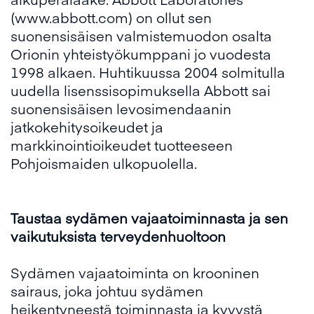
(
www.abbott.com
) on ollut sen
suonensisäisen valmistemuodon osalta
Orionin yhteistyökumppani jo vuodesta
1998 alkaen. Huhtikuussa 2004 solmitulla
uudella lisenssisopimuksella Abbott sai
suonensisäisen levosimendaanin
jatkokehitysoikeudet ja
markkinointioikeudet tuotteeseen
Pohjoismaiden ulkopuolella.
Taustaa sydämen vajaatoiminnasta ja sen
vaikutuksista terveydenhuoltoon
Sydämen vajaatoiminta on krooninen
sairaus, joka johtuu sydämen
heikentyneestä toiminnasta ja kyvystä