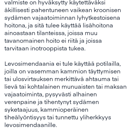
valmiste on hyväksytty käytettäväksi
äkillisesti pahentuneen vaikean kroonisen
sydämen vajaatoiminnan lyhytkestoisena
hoitona, ja sitä tulee käyttää lisähoitona
ainoastaan tilanteissa, joissa muu
tavanomainen hoito ei riitä ja joissa
tarvitaan inotrooppista tukea.
Levosimendaania ei tule käyttää potilailla,
joilla on vasemman kammion täyttymisen
tai ulosvirtauksen merkittävä ahtauma tai
lievä tai kohtalainen munuaisten tai maksan
vajaatoiminta, pysyvästi alhainen
verenpaine ja tihentynyt sydämen
syketaajuus, kammioperäinen
tiheälyöntisyys tai tunnettu yliherkkyys
levosimendaanille.