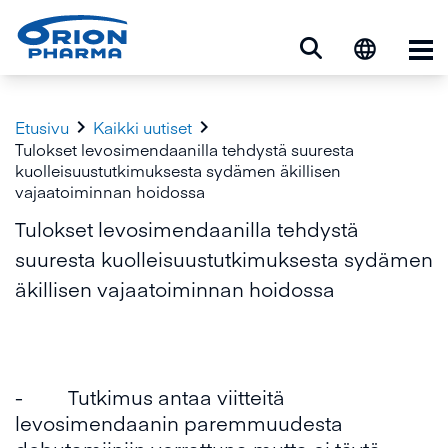
Ava


Etusivu
Kaikki uutiset
Tulokset levosimendaanilla tehdystä suuresta
kuolleisuustutkimuksesta sydämen äkillisen
vajaatoiminnan hoidossa
Tulokset levosimendaanilla tehdystä
suuresta kuolleisuustutkimuksesta sydämen
äkillisen vajaatoiminnan hoidossa
- Tutkimus antaa viitteitä
levosimendaanin paremmuudesta