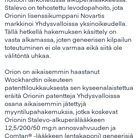
Stalevo on tehostettu levodopahoito, jota
Orionin lisenssikumppani Novartis
markkinoi Yhdysvalloissa yksinoikeudella.
Tällä hetkellä hakemuksen käsittely on
vasta alkamassa, joten geneerisen kilpailun
toteutuminen ei ole varmaa eikä siitä ole
välitöntä uhkaa.
Orion on aikaisemmin haastanut
Wockhardtin oikeuteen
patenttiloukkauksesta sen kyseenalaistettua
eräitä Orionin patentteja Yhdysvalloissa
osana aikaisemmin jätettyjä
myyntilupahakemuksia, jotka koskevat
Orionin Stalevo-alkuperälääkkeen
12,5/200/50 mg:n annosvahvuuden ja
Comtan® -lääkkeen (entakaponi) geneerisiä