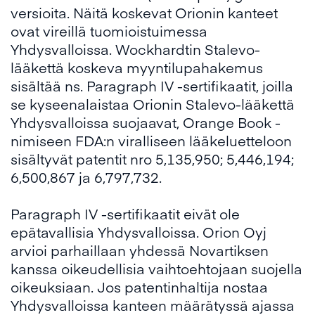
versioita. Näitä koskevat Orionin kanteet
ovat vireillä tuomioistuimessa
Yhdysvalloissa. Wockhardtin Stalevo-
lääkettä koskeva myyntilupahakemus
sisältää ns. Paragraph IV -sertifikaatit, joilla
se kyseenalaistaa Orionin Stalevo-lääkettä
Yhdysvalloissa suojaavat, Orange Book -
nimiseen FDA:n viralliseen lääkeluetteloon
sisältyvät patentit nro 5,135,950; 5,446,194;
6,500,867 ja 6,797,732.
Paragraph IV -sertifikaatit eivät ole
epätavallisia Yhdysvalloissa. Orion Oyj
arvioi parhaillaan yhdessä Novartiksen
kanssa oikeudellisia vaihtoehtojaan suojella
oikeuksiaan. Jos patentinhaltija nostaa
Yhdysvalloissa kanteen määrätyssä ajassa