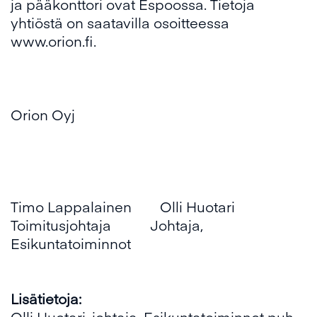
ja pääkonttori ovat Espoossa. Tietoja
yhtiöstä on saatavilla osoitteessa
www.orion.fi
.
Orion Oyj
Timo Lappalainen Olli Huotari
Toimitusjohtaja Johtaja,
Esikuntatoiminnot
Lisätietoja:
Olli Huotari, johtaja, Esikuntatoiminnot puh.