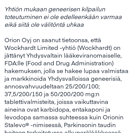
Yhtiön mukaan geneerisen kilpailun
toteutuminen ei ole edelleenkään varmaa
eikä siitä ole välitöntä uhkaa
Orion Oyj on saanut tietoonsa, että
Wockhardt Limited -yhtiö (Wockhardt) on
jättänyt Yhdysvaltain lääkeviranomaiselle,
FDA:lle (Food and Drug Administration)
hakemuksen, jolla se hakee lupaa valmistaa
ja markkinoida Yhdysvalloissa geneerisiä,
annosvahvuudeltaan 25/200/100;
37,5/200/150 ja 50/200/200 mg:n
tablettivalmisteita, joissa vaikuttavina
aineina ovat karbidopa, entakaponi ja
levodopa samassa suhteessa kuin Orionin
Stalevo® -nimisessä, Parkinsonin taudin
hoitoon tarkoitetussa alkuperälääkkeessä.