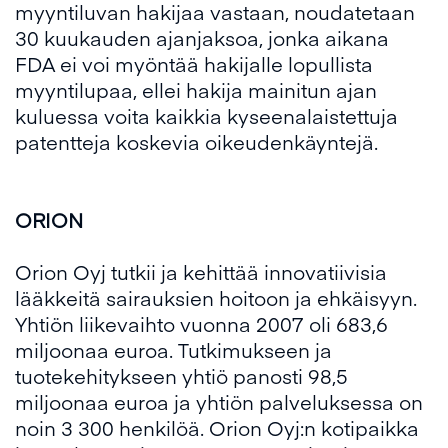
myyntiluvan hakijaa vastaan, noudatetaan
30 kuukauden ajanjaksoa, jonka aikana
FDA ei voi myöntää hakijalle lopullista
myyntilupaa, ellei hakija mainitun ajan
kuluessa voita kaikkia kyseenalaistettuja
patentteja koskevia oikeudenkäyntejä.
ORION
Orion Oyj tutkii ja kehittää innovatiivisia
lääkkeitä sairauksien hoitoon ja ehkäisyyn.
Yhtiön liikevaihto vuonna 2007 oli 683,6
miljoonaa euroa. Tutkimukseen ja
tuotekehitykseen yhtiö panosti 98,5
miljoonaa euroa ja yhtiön palveluksessa on
noin 3 300 henkilöä. Orion Oyj:n kotipaikka