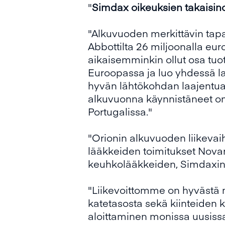
"
Simdax oikeuksien takaisin
"Alkuvuoden merkittävin tap
Abbottilta 26 miljoonalla eu
aikaisemminkin ollut osa tuo
Euroopassa ja luo yhdessä 
hyvän lähtökohdan laajentu
alkuvuonna käynnistäneet oma
Portugalissa."
"Orionin alkuvuoden liikevai
lääkkeiden toimitukset Novar
keuhkolääkkeiden, Simdaxin j
"Liikevoittomme on hyvästä 
katetasosta sekä kiinteiden 
aloittaminen monissa uusissa