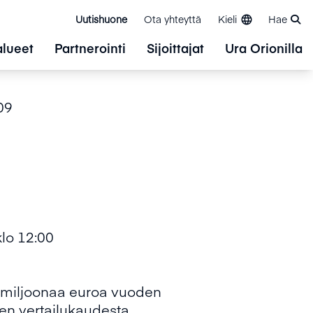
Uutishuone
Ota yhteyttä
Kieli
Hae
alueet
Partnerointi
Sijoittajat
Ura Orionilla
09
 12:00
7 miljoonaa euroa vuoden
en vertailukaudesta.