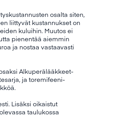
yskustannusten osalta siten,
en liittyvät kustannukset on
teiden kuluihin. Muutos ei
 mutta pienentää aiemmin
roa ja nostaa vastaavasti
ä osaksi Alkuperälääkkeet-
sarja, ja toremifeeni-
ikköä.
i. Lisäksi oikaistut
 olevassa taulukossa