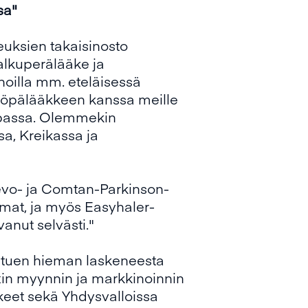
sa"
uksien takaisinosto
alkuperälääke ja
noilla mm. eteläisessä
yöpälääkkeen kanssa meille
opassa. Olemmekin
sa, Kreikassa ja
levo- ja Comtan-Parkinson-
mmat, ja myös Easyhaler-
anut selvästi."
htuen hieman laskeneesta
xin myynnin ja markkinoinnin
keet sekä Yhdysvalloissa