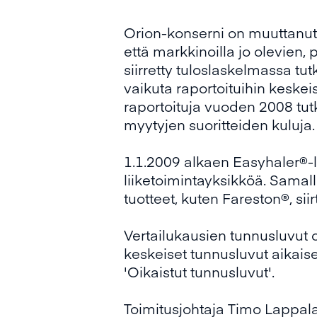
Orion-konserni on muuttanut 
että markkinoilla jo olevien,
siirretty tuloslaskelmassa tu
vaikuta raportoituihin keskei
raportoituja vuoden 2008 tut
myytyjen suoritteiden kuluja.
1.1.2009 alkaen Easyhaler®-li
liiketoimintayksikköä. Samal
tuotteet, kuten Fareston®, sii
Vertailukausien tunnusluvut o
keskeiset tunnusluvut aikais
'Oikaistut tunnusluvut'.
Toimitusjohtaja Timo Lappal