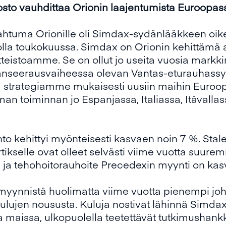
osto vauhdittaa Orionin laajentumista Euroopas
ahtuma Orionille oli Simdax-sydänlääkkeen oike
rolla toukokuussa. Simdax on Orionin kehittämä 
tteistoamme. Se on ollut jo useita vuosia markki
lanseerausvaiheessa olevan Vantas-eturauhass
a strategiamme mukaisesti uusiin maihin Euro
n toiminnan jo Espanjassa, Italiassa, Itävallas
hto kehittyi myönteisesti kasvaen noin 7 %. Sta
tikselle ovat olleet selvästi viime vuotta suure
a tehohoitorauhoite Precedexin myynti on kasv
myynnistä huolimatta viime vuotta pienempi jo
kulujen noususta. Kuluja nostivat lähinnä Simda
 maissa, ulkopuolella teetettävät tutkimushank