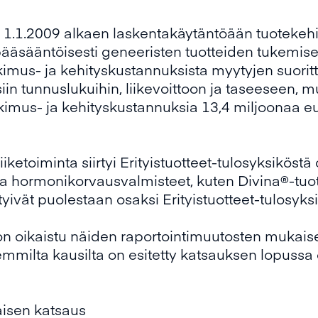
1.1.2009 alkaen laskentakäytäntöään tuotekehit
 pääsääntöisesti geneeristen tuotteiden tukemise
tkimus- ja kehityskustannuksista myytyjen suorit
siin tunnuslukuihin, liikevoittoon ja taseeseen,
kimus- ja kehityskustannuksia 13,4 miljoonaa eu
iketoiminta siirtyi Erityistuotteet-tulosyksiköst
la hormonikorvausvalmisteet, kuten Divina®-tuote
rtyivät puolestaan osaksi Erityistuotteet-tulosyks
n oikaistu näiden raportointimuutosten mukaisest
emmilta kausilta on esitetty katsauksen lopussa
aisen katsaus