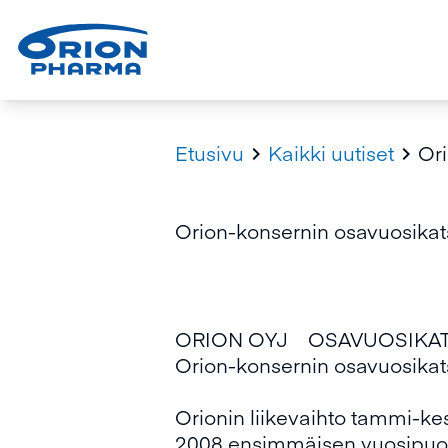
Etusivu
Kaikki uutiset
Or


Orion-konsernin osavuosika
ORION OYJ OSAVUOSI
Orion-konsernin osavuosika
Orionin liikevaihto tammi-k
2008 ensimmäisen vuosipuoli