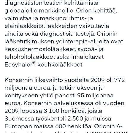
diagnostisten testien kehittämistä
globaaleille markkinoille. Orion kehittää,
valmistaa ja markkinoi ihmis- ja
eläinlääkkeitä, lääkkeiden vaikuttavia
aineita sekä diagnostisia testejä. Orionin
lääketutkimuksen ydinterapia-alueita ovat
keskushermostolääkkeet, syöpä- ja
tehohoitolääkkeet sekä inhaloitavat
®
Easyhaler
-keuhkolääkkeet.
Konsernin liikevaihto vuodelta 2009 oli 772
miljoonaa euroa, ja tutkimukseen ja
kehitykseen yhtiö panosti 95 miljoonaa
euroa. Konsernin palveluksessa oli vuoden
2009 lopussa 3 100 henkilöä, joista
Suomessa työskenteli 2 500 ja muissa
Euroopan maissa 600 henkilöä. Orionin A-