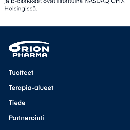
ja B-osakkeet ovat listattuina NASDAQ OMX
Helsingissä.
Tuotteet
Terapia-alueet
Tiede
Partnerointi