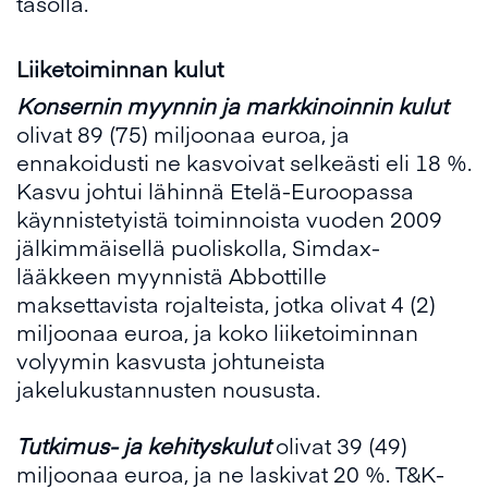
tasolla.
Liiketoiminnan kulut
Konsernin myynnin ja markkinoinnin kulut
olivat 89 (75) miljoonaa euroa, ja
ennakoidusti ne kasvoivat selkeästi eli 18 %.
Kasvu johtui lähinnä Etelä-Euroopassa
käynnistetyistä toiminnoista vuoden 2009
jälkimmäisellä puoliskolla, Simdax-
lääkkeen myynnistä Abbottille
maksettavista rojalteista, jotka olivat 4 (2)
miljoonaa euroa, ja koko liiketoiminnan
volyymin kasvusta johtuneista
jakelukustannusten noususta.
Tutkimus- ja kehityskulut
olivat 39 (49)
miljoonaa euroa, ja ne laskivat 20 %. T&K-