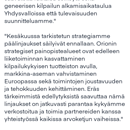
geneerisen kilpailun alkamisaikataulua
Yhdysvalloissa että tulevaisuuden
suunnitteluamme."
"Kesäkuussa tarkistetun strategiamme
päälinjaukset säilyivät ennallaan. Orionin
strategiset painopistealueet ovat edelleen
liiketoiminnan kasvattaminen
kilpailukykyisen tuotteiston avulla,
markkina-aseman vahvistaminen
Euroopassa sekä toimintojen joustavuuden
ja tehokkuuden kehittäminen. Eräs
tärkeimmistä edellytyksistä saavuttaa nämä
linjaukset on jatkuvasti parantaa kykyämme
verkostoitua ja toimia partnereiden kanssa
yhteistyössä kaikissa arvoketjun vaiheissa."