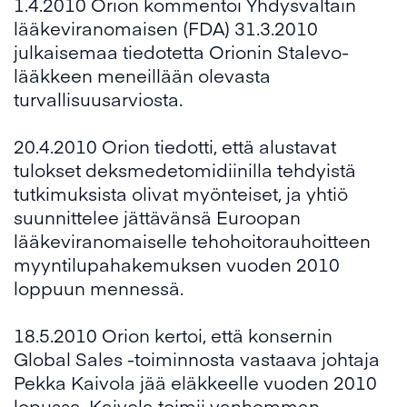
1.4.2010 Orion kommentoi Yhdysvaltain
lääkeviranomaisen (FDA) 31.3.2010
julkaisemaa tiedotetta Orionin Stalevo-
lääkkeen meneillään olevasta
turvallisuusarviosta.
20.4.2010 Orion tiedotti, että alustavat
tulokset deksmedetomidiinilla tehdyistä
tutkimuksista olivat myönteiset, ja yhtiö
suunnittelee jättävänsä Euroopan
lääkeviranomaiselle tehohoitorauhoitteen
myyntilupahakemuksen vuoden 2010
loppuun mennessä.
18.5.2010 Orion kertoi, että konsernin
Global Sales -toiminnosta vastaava johtaja
Pekka Kaivola jää eläkkeelle vuoden 2010
lopussa. Kaivola toimii vanhemman