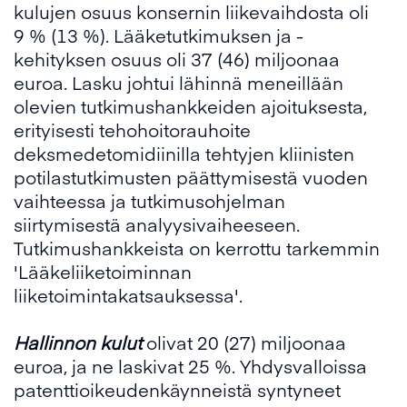
kulujen osuus konsernin liikevaihdosta oli
9 % (13 %). Lääketutkimuksen ja -
kehityksen osuus oli 37 (46) miljoonaa
euroa. Lasku johtui lähinnä meneillään
olevien tutkimushankkeiden ajoituksesta,
erityisesti tehohoitorauhoite
deksmedetomidiinilla tehtyjen kliinisten
potilastutkimusten päättymisestä vuoden
vaihteessa ja tutkimusohjelman
siirtymisestä analyysivaiheeseen.
Tutkimushankkeista on kerrottu tarkemmin
'Lääkeliiketoiminnan
liiketoimintakatsauksessa'.
Hallinnon kulut
olivat 20 (27) miljoonaa
euroa, ja ne laskivat 25 %. Yhdysvalloissa
patenttioikeudenkäynneistä syntyneet