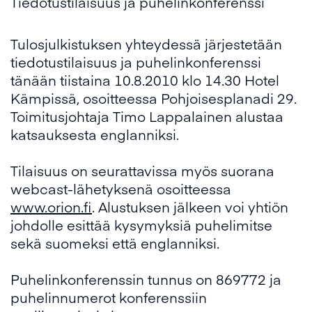
Tiedotustilaisuus ja puhelinkonferenssi
Tulosjulkistuksen yhteydessä järjestetään
tiedotustilaisuus ja puhelinkonferenssi
tänään tiistaina 10.8.2010 klo 14.30 Hotel
Kämpissä, osoitteessa Pohjoisesplanadi 29.
Toimitusjohtaja Timo Lappalainen alustaa
katsauksesta englanniksi.
Tilaisuus on seurattavissa myös suorana
webcast-lähetyksenä osoitteessa
www.orion.fi
. Alustuksen jälkeen voi yhtiön
johdolle esittää kysymyksiä puhelimitse
sekä suomeksi että englanniksi.
Puhelinkonferenssin tunnus on 869772 ja
puhelinnumerot konferenssiin