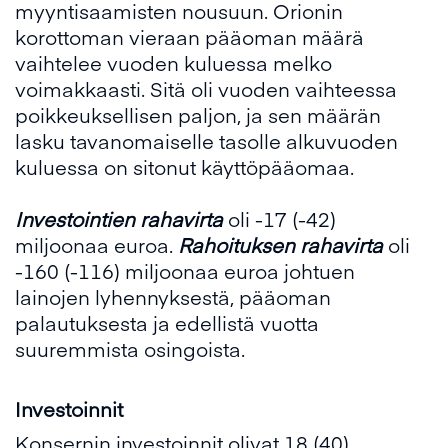
myyntisaamisten nousuun. Orionin
korottoman vieraan pääoman määrä
vaihtelee vuoden kuluessa melko
voimakkaasti. Sitä oli vuoden vaihteessa
poikkeuksellisen paljon, ja sen määrän
lasku tavanomaiselle tasolle alkuvuoden
kuluessa on sitonut käyttöpääomaa.
Investointien rahavirta
oli -17 (-42)
miljoonaa euroa.
Rahoituksen rahavirta
oli
-160 (-116) miljoonaa euroa johtuen
lainojen lyhennyksestä, pääoman
palautuksesta ja edellistä vuotta
suuremmista osingoista.
Investoinnit
Konsernin investoinnit olivat 18 (40)