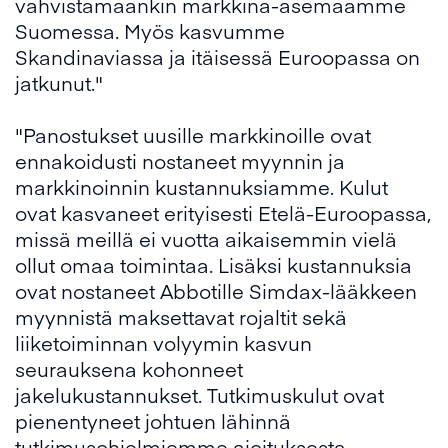
vahvistamaankin markkina-asemaamme
Suomessa. Myös kasvumme
Skandinaviassa ja itäisessä Euroopassa on
jatkunut."
"Panostukset uusille markkinoille ovat
ennakoidusti nostaneet myynnin ja
markkinoinnin kustannuksiamme. Kulut
ovat kasvaneet erityisesti Etelä-Euroopassa,
missä meillä ei vuotta aikaisemmin vielä
ollut omaa toimintaa. Lisäksi kustannuksia
ovat nostaneet Abbotille Simdax-lääkkeen
myynnistä maksettavat rojaltit sekä
liiketoiminnan volyymin kasvun
seurauksena kohonneet
jakelukustannukset. Tutkimuskulut ovat
pienentyneet johtuen lähinnä
tutkimusohjelmiemme ajoituksesta.