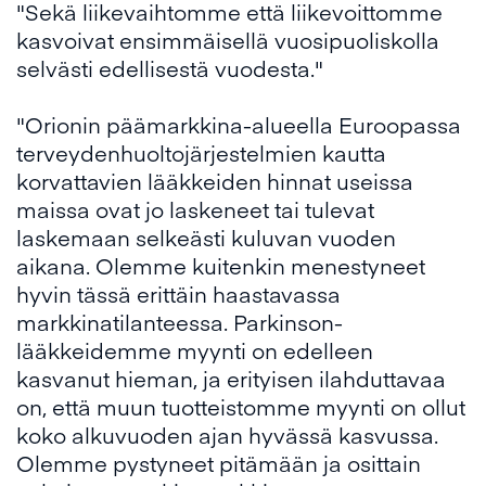
"Sekä liikevaihtomme että liikevoittomme
kasvoivat ensimmäisellä vuosipuoliskolla
selvästi edellisestä vuodesta."
"Orionin päämarkkina-alueella Euroopassa
terveydenhuoltojärjestelmien kautta
korvattavien lääkkeiden hinnat useissa
maissa ovat jo laskeneet tai tulevat
laskemaan selkeästi kuluvan vuoden
aikana. Olemme kuitenkin menestyneet
hyvin tässä erittäin haastavassa
markkinatilanteessa. Parkinson-
lääkkeidemme myynti on edelleen
kasvanut hieman, ja erityisen ilahduttavaa
on, että muun tuotteistomme myynti on ollut
koko alkuvuoden ajan hyvässä kasvussa.
Olemme pystyneet pitämään ja osittain