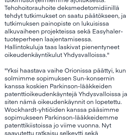
Tehohoitorauhoite deksmedetomidiinillä
tehdyt tutkimukset on saatu päätökseen, ja
tutkimuksen painopiste on lukuisissa
alkuvaiheen projekteissa sekä Easyhaler-
tuoteperheen laajentamisessa.
Hallintokuluja taas laskivat pienentyneet
oikeudenkäyntikulut Yhdysvalloissa."
"Yksi haastava vaihe Orionissa päättyi, kun
solmimme sopimuksen Sun-konsernin
kanssa koskien Parkinson-lääkkeiden
patenttioikeudenkäyntejä Yhdysvalloissa ja
siten nämä oikeudenkäynnit on lopetettu.
Wockhardt-yhtiöiden kanssa pääsimme
sopimukseen Parkinson-lääkkeidemme
patenttikiistoissa jo viime vuonna. Nyt
saavutettu ratkaisu selkeytti sekä