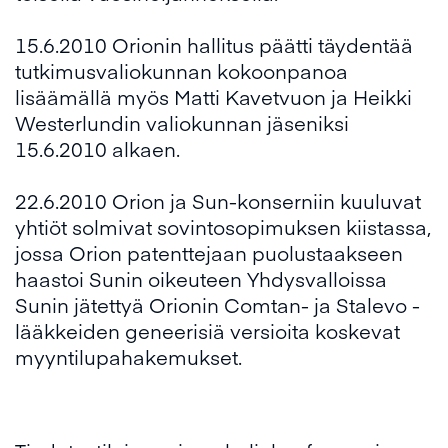
15.6.2010 Orionin hallitus päätti täydentää
tutkimusvaliokunnan kokoonpanoa
lisäämällä myös Matti Kavetvuon ja Heikki
Westerlundin valiokunnan jäseniksi
15.6.2010 alkaen.
22.6.2010 Orion ja Sun-konserniin kuuluvat
yhtiöt solmivat sovintosopimuksen kiistassa,
jossa Orion patenttejaan puolustaakseen
haastoi Sunin oikeuteen Yhdysvalloissa
Sunin jätettyä Orionin Comtan- ja Stalevo -
lääkkeiden geneerisiä versioita koskevat
myyntilupahakemukset.