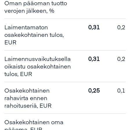
Oman pääoman tuotto
verojen jälkeen, %
Laimentamaton
0,31
0,26
osakekohtainen tulos,
EUR
Laimennusvaikutuksella
0,31
0,26
oikaistu osakekohtainen
tulos, EUR
Osakekohtainen
0,25
0,10
rahavirta ennen
rahoituseriä, EUR
Osakekohtainen oma
pääoma, EUR