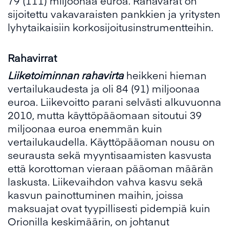
79 (111) miljoonaa euroa. Rahavarat on
sijoitettu vakavaraisten pankkien ja yritysten
lyhytaikaisiin korkosijoitusinstrumentteihin.
Rahavirrat
Liiketoiminnan rahavirta
heikkeni hieman
vertailukaudesta ja oli 84 (91) miljoonaa
euroa. Liikevoitto parani selvästi alkuvuonna
2010, mutta käyttöpääomaan sitoutui 39
miljoonaa euroa enemmän kuin
vertailukaudella. Käyttöpääoman nousu on
seurausta sekä myyntisaamisten kasvusta
että korottoman vieraan pääoman määrän
laskusta. Liikevaihdon vahva kasvu sekä
kasvun painottuminen maihin, joissa
maksuajat ovat tyypillisesti pidempiä kuin
Orionilla keskimäärin, on johtanut