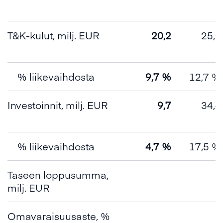
T&K-kulut, milj. EUR
20,2
25,0
% liikevaihdosta
9,7 %
12,7 %
Investoinnit, milj. EUR
9,7
34,4
% liikevaihdosta
4,7 %
17,5 %
Taseen loppusumma,
milj. EUR
Omavaraisuusaste, %