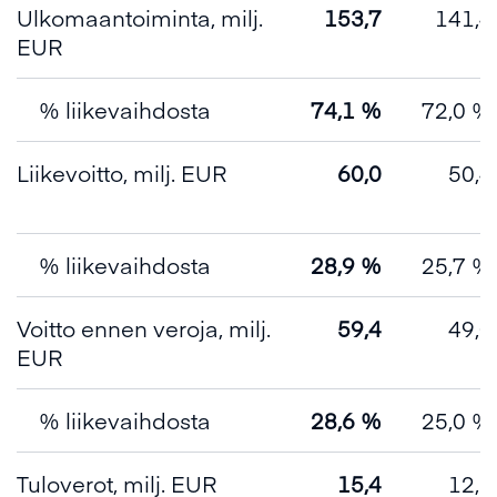
Ulkomaantoiminta, milj.
153,7
141,4
EUR
% liikevaihdosta
74,1 %
72,0 %
Liikevoitto, milj. EUR
60,0
50,4
% liikevaihdosta
28,9 %
25,7 %
Voitto ennen veroja, milj.
59,4
49,0
EUR
% liikevaihdosta
28,6 %
25,0 %
Tuloverot, milj. EUR
15,4
12,8