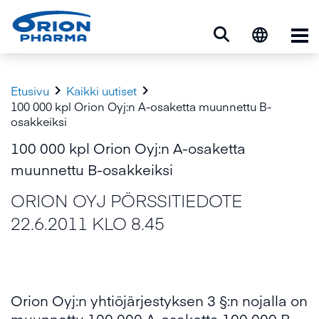
Ava


Etusivu
Kaikki uutiset
100 000 kpl Orion Oyj:n A-osaketta muunnettu B-
osakkeiksi
100 000 kpl Orion Oyj:n A-osaketta
muunnettu B-osakkeiksi
ORION OYJ PÖRSSITIEDOTE
22.6.2011 KLO 8.45
Orion Oyj:n yhtiöjärjestyksen 3 §:n nojalla on
muunnettu 100 000 A-osaketta 100 000 B-