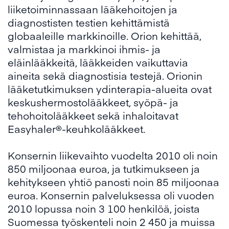
liiketoiminnassaan lääkehoitojen ja
diagnostisten testien kehittämistä
globaaleille markkinoille. Orion kehittää,
valmistaa ja markkinoi ihmis- ja
eläinlääkkeitä, lääkkeiden vaikuttavia
aineita sekä diagnostisia testejä. Orionin
lääketutkimuksen ydinterapia-alueita ovat
keskushermostolääkkeet, syöpä- ja
tehohoitolääkkeet sekä inhaloitavat
Easyhaler®-keuhkolääkkeet.
Konsernin liikevaihto vuodelta 2010 oli noin
850 miljoonaa euroa, ja tutkimukseen ja
kehitykseen yhtiö panosti noin 85 miljoonaa
euroa. Konsernin palveluksessa oli vuoden
2010 lopussa noin 3 100 henkilöä, joista
Suomessa työskenteli noin 2 450 ja muissa