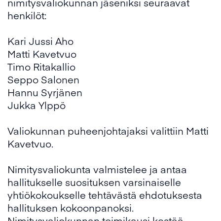
nimitysvaliokunnan jäseniksi seuraavat
henkilöt:
Kari Jussi Aho
Matti Kavetvuo
Timo Ritakallio
Seppo Salonen
Hannu Syrjänen
Jukka Ylppö
Valiokunnan puheenjohtajaksi valittiin Matti
Kavetvuo.
Nimitysvaliokunta valmistelee ja antaa
hallitukselle suosituksen varsinaiselle
yhtiökokoukselle tehtävästä ehdotuksesta
hallituksen kokoonpanoksi.
Nimitysvaliokunnan toimikausi kestää