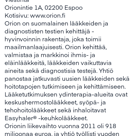
Orionintie 1A, 02200 Espoo
Kotisivu:
www.orion.fi
Orion on suomalainen lääkkeiden ja
diagnostisten testien kehittäjä -
hyvinvoinnin rakentaja, joka toimii
maailmanlaajuisesti. Orion kehittää,
valmistaa ja markkinoi ihmis- ja
eläinlääkkeitä, lääkkeiden vaikuttavia
aineita sekä diagnostisia testejä. Yhtiö
panostaa jatkuvasti uusien lääkkeiden sekä
hoitotapojen tutkimiseen ja kehittämiseen.
Lääketutkimuksen ydinterapia-alueita ovat
keskushermostolääkkeet, syöpä- ja
tehohoitolääkkeet sekä inhaloitavat
Easyhaler® -keuhkolääkkeet.
Orionin liikevaihto vuonna 2011 oli 918
miljoonaa euroa, ja yhtiö työllisti vuoden