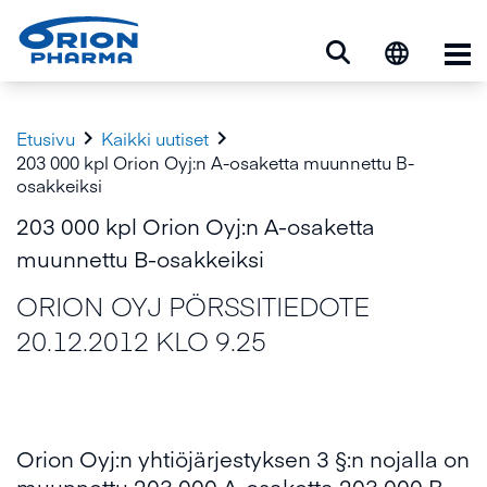
Ava


Etusivu
Kaikki uutiset
203 000 kpl Orion Oyj:n A-osaketta muunnettu B-
osakkeiksi
203 000 kpl Orion Oyj:n A-osaketta
muunnettu B-osakkeiksi
ORION OYJ PÖRSSITIEDOTE
20.12.2012 KLO 9.25
Orion Oyj:n yhtiöjärjestyksen 3 §:n nojalla on
muunnettu 203 000 A-osaketta 203 000 B-