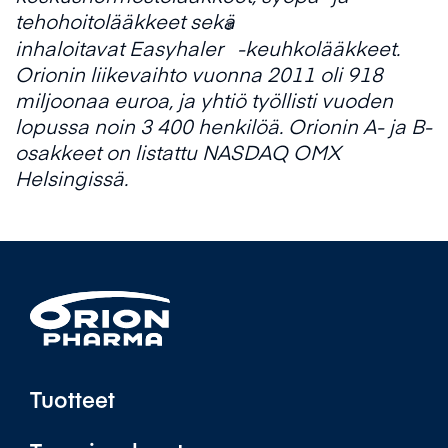
tehohoitolääkkeet sekä
®
inhaloitavat
Easyhaler
-
keuhkolääkkeet.
Orionin liikevaihto vuonna 2011 oli 918
miljoonaa euroa, ja yhtiö työllisti vuoden
lopussa noin 3 400 henkilöä. Orionin A- ja B-
osakkeet on
listattu NASDAQ OMX
Helsingissä.
Tuotteet