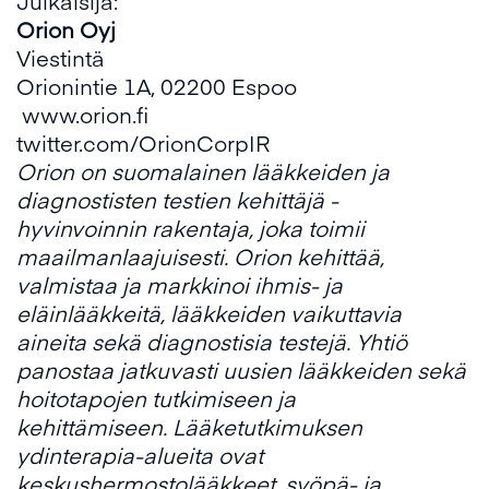
Julkaisija:
Orion Oyj
Viestintä
Orionintie 1A, 02200 Espoo
www.orion.fi
twitter.com/OrionCorpIR
Orion on suomalainen lääkkeiden ja
diagnostisten testien kehittäjä -
hyvinvoinnin rakentaja, joka toimii
maailmanlaajuisesti. Orion kehittää,
valmistaa ja markkinoi ihmis- ja
eläinlääkkeitä, lääkkeiden vaikuttavia
aineita sekä diagnostisia testejä. Yhtiö
panostaa jatkuvasti uusien lääkkeiden sekä
hoitotapojen tutkimiseen ja
kehittämiseen. Lääketutkimuksen
ydinterapia-alueita ovat
keskushermostolääkkeet, syöpä- ja