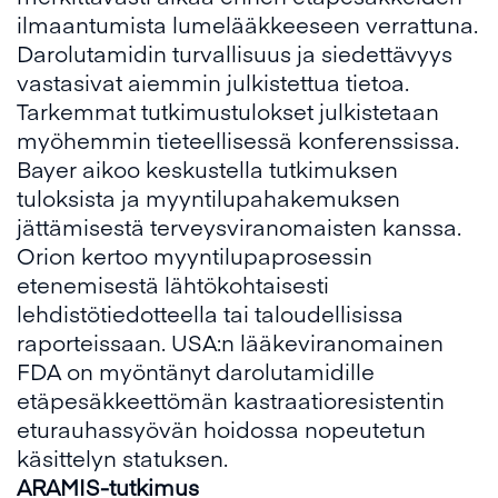
ilmaantumista lumelääkkeeseen verrattuna.
Darolutamidin turvallisuus ja siedettävyys
vastasivat aiemmin julkistettua tietoa.
Tarkemmat tutkimustulokset julkistetaan
myöhemmin tieteellisessä konferenssissa.
Bayer aikoo keskustella tutkimuksen
tuloksista ja myyntilupahakemuksen
jättämisestä terveysviranomaisten kanssa.
Orion kertoo myyntilupaprosessin
etenemisestä lähtökohtaisesti
lehdistötiedotteella tai taloudellisissa
raporteissaan. USA:n lääkeviranomainen
FDA on myöntänyt darolutamidille
etäpesäkkeettömän kastraatioresistentin
eturauhassyövän hoidossa nopeutetun
käsittelyn statuksen.
ARAMIS-tutkimus