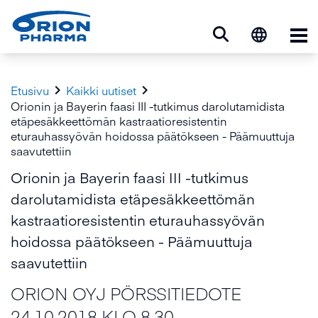
Ava


Etusivu
Kaikki uutiset
Orionin ja Bayerin faasi III -tutkimus darolutamidista
etäpesäkkeettömän kastraatioresistentin
eturauhassyövän hoidossa päätökseen - Päämuuttuja
saavutettiin
Orionin ja Bayerin faasi III -tutkimus
darolutamidista etäpesäkkeettömän
kastraatioresistentin eturauhassyövän
hoidossa päätökseen - Päämuuttuja
saavutettiin
ORION OYJ PÖRSSITIEDOTE
24.10.2018 KLO 8.30