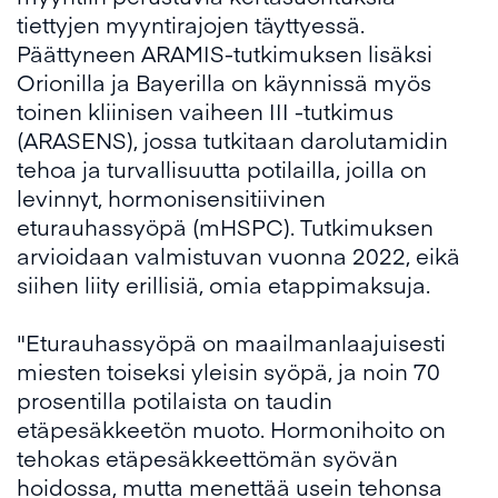
tiettyjen myyntirajojen täyttyessä.
Päättyneen ARAMIS-tutkimuksen lisäksi
Orionilla ja Bayerilla on käynnissä myös
toinen kliinisen vaiheen III -tutkimus
(ARASENS), jossa tutkitaan darolutamidin
tehoa ja turvallisuutta potilailla, joilla on
levinnyt, hormonisensitiivinen
eturauhassyöpä (mHSPC). Tutkimuksen
arvioidaan valmistuvan vuonna 2022, eikä
siihen liity erillisiä, omia etappimaksuja.
"Eturauhassyöpä on maailmanlaajuisesti
miesten toiseksi yleisin syöpä, ja noin 70
prosentilla potilaista on taudin
etäpesäkkeetön muoto. Hormonihoito on
tehokas etäpesäkkeettömän syövän
hoidossa, mutta menettää usein tehonsa