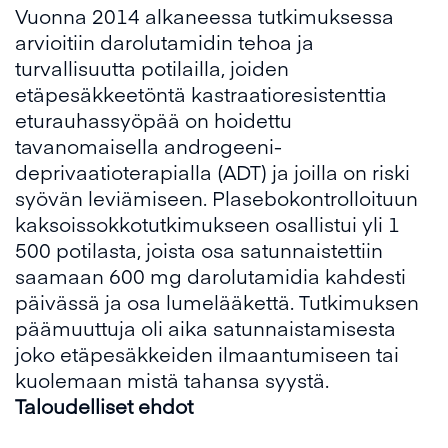
Vuonna 2014 alkaneessa tutkimuksessa
arvioitiin darolutamidin tehoa ja
turvallisuutta potilailla, joiden
etäpesäkkeetöntä kastraatioresistenttia
eturauhassyöpää on hoidettu
tavanomaisella androgeeni-
deprivaatioterapialla (ADT) ja joilla on riski
syövän leviämiseen. Plasebokontrolloituun
kaksoissokkotutkimukseen osallistui yli 1
500 potilasta, joista osa satunnaistettiin
saamaan 600 mg darolutamidia kahdesti
päivässä ja osa lumelääkettä. Tutkimuksen
päämuuttuja oli aika satunnaistamisesta
joko etäpesäkkeiden ilmaantumiseen tai
kuolemaan mistä tahansa syystä.
Taloudelliset ehdot