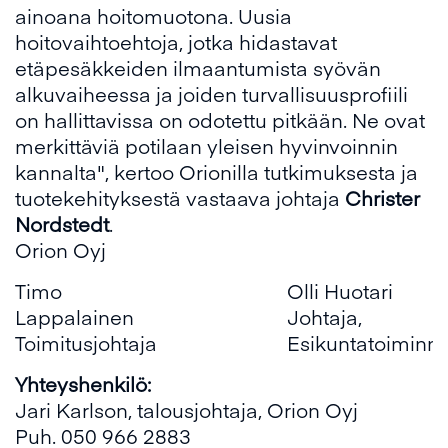
ainoana hoitomuotona. Uusia
hoitovaihtoehtoja, jotka hidastavat
etäpesäkkeiden ilmaantumista syövän
alkuvaiheessa ja joiden turvallisuusprofiili
on hallittavissa on odotettu pitkään. Ne ovat
merkittäviä potilaan yleisen hyvinvoinnin
kannalta", kertoo Orionilla tutkimuksesta ja
tuotekehityksestä vastaava johtaja
Christer
Nordstedt
.
Orion Oyj
Timo
Olli Huotari
Lappalainen
Johtaja,
Toimitusjohtaja
Esikuntatoiminn
Yhteyshenkilö:
Jari Karlson, talousjohtaja, Orion Oyj
Puh. 050 966 2883