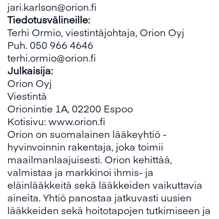
jari.karlson@orion.fi
Tiedotusvälineille:
Terhi Ormio, viestintäjohtaja, Orion Oyj
Puh. 050 966 4646
terhi.ormio@orion.fi
Julkaisija:
Orion Oyj
Viestintä
Orionintie 1A, 02200 Espoo
Kotisivu:
www.orion.fi
Orion on suomalainen lääkeyhtiö -
hyvinvoinnin rakentaja, joka toimii
maailmanlaajuisesti. Orion kehittää,
valmistaa ja markkinoi ihmis- ja
eläinlääkkeitä sekä lääkkeiden vaikuttavia
aineita. Yhtiö panostaa jatkuvasti uusien
lääkkeiden sekä hoitotapojen tutkimiseen ja