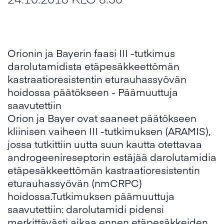
Orionin ja Bayerin faasi III -tutkimus
darolutamidista etäpesäkkeettömän
kastraatioresistentin eturauhassyövän
hoidossa päätökseen - Päämuuttuja
saavutettiin
Orion ja Bayer ovat saaneet päätökseen
kliinisen vaiheen III -tutkimuksen (ARAMIS),
jossa tutkittiin uutta suun kautta otettavaa
androgeenireseptorin estäjää darolutamidia
etäpesäkkeettömän kastraatioresistentin
eturauhassyövän (nmCRPC)
hoidossa.Tutkimuksen päämuuttuja
saavutettiin: darolutamidi pidensi
merkittävästi aikaa ennen etäpesäkkeiden