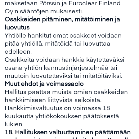
maksetaan Pörssin ja Euroclear Finland
Oy:n sääntöjen mukaisesti.
Osakkeiden pitä
minen, mitätöiminen ja
luovutus
Yhtiölle hankitut omat osakkeet voidaan
pitää yhtiöllä, mitätöidä tai luovuttaa
edelleen.
Osakkeita voidaan hankkia käytettäväksi
osana yhtiön kannustinjärjestelmää tai
muutoin luovutettaviksi tai mitätöitäviksi.
Muut ehdot ja voimassaolo
Hallitus päättää muista omien osakkeiden
hankkimiseen liittyvistä seikoista.
Hankkimisvaltuutus on voimassa 18
kuukautta yhtiökokouksen päätöksestä
lukien.
1
8
. Hallituksen valtuuttaminen päättämään