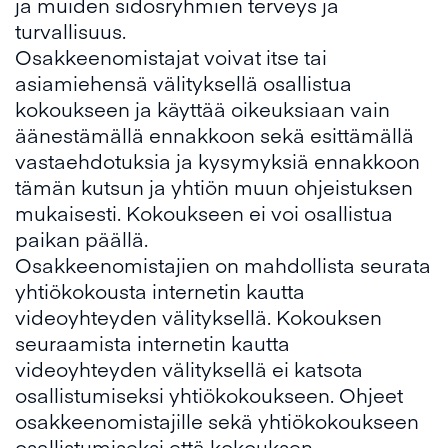
ja muiden sidosryhmien terveys ja
turvallisuus.
Osakkeenomistajat voivat itse tai
asiamiehensä välityksellä osallistua
kokoukseen ja käyttää oikeuksiaan vain
äänestämällä ennakkoon sekä esittämällä
vastaehdotuksia ja kysymyksiä ennakkoon
tämän kutsun ja yhtiön muun ohjeistuksen
mukaisesti. Kokoukseen ei voi osallistua
paikan päällä.
Osakkeenomistajien on mahdollista seurata
yhtiökokousta internetin kautta
videoyhteyden välityksellä. Kokouksen
seuraamista internetin kautta
videoyhteyden välityksellä ei katsota
osallistumiseksi yhtiökokoukseen. Ohjeet
osakkeenomistajille sekä yhtiökokoukseen
osallistumiseksi että kokouksen