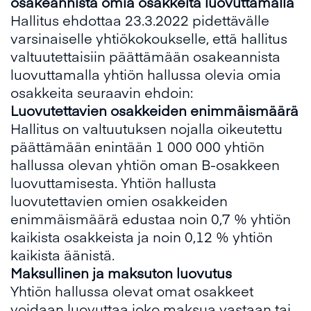
osakeannista
omia osakkeita luovuttamalla
Hallitus ehdottaa 23.3.2022 pidettävälle
varsinaiselle yhtiökokoukselle, että hallitus
valtuutettaisiin päättämään osakeannista
luovuttamalla yhtiön hallussa olevia omia
osakkeita seuraavin ehdoin:
Luovutettavien osakkeiden enimmäismäärä
Hallitus on valtuutuksen nojalla oikeutettu
päättämään enintään 1 000 000 yhtiön
hallussa olevan yhtiön oman B-osakkeen
luovuttamisesta. Yhtiön hallusta
luovutettavien omien osakkeiden
enimmäismäärä edustaa noin 0,7 % yhtiön
kaikista osakkeista ja noin 0,12 % yhtiön
kaikista äänistä.
Maksullinen ja maksuton luovutus
Yhtiön hallussa olevat omat osakkeet
voidaan luovuttaa joko maksua vastaan tai