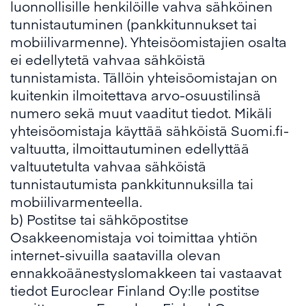
luonnollisille henkilöille vahva sähköinen
tunnistautuminen (pankkitunnukset tai
mobiilivarmenne). Yhteisöomistajien osalta
ei edellytetä vahvaa sähköistä
tunnistamista. Tällöin yhteisöomistajan on
kuitenkin ilmoitettava arvo-osuustilinsä
numero sekä muut vaaditut tiedot. Mikäli
yhteisöomistaja käyttää sähköistä Suomi.fi-
valtuutta, ilmoittautuminen edellyttää
valtuutetulta vahvaa sähköistä
tunnistautumista pankkitunnuksilla tai
mobiilivarmenteella.
b) Postitse tai sähköpostitse
Osakkeenomistaja voi toimittaa yhtiön
internet-sivuilla saatavilla olevan
ennakkoäänestyslomakkeen tai vastaavat
tiedot Euroclear Finland Oy:lle postitse