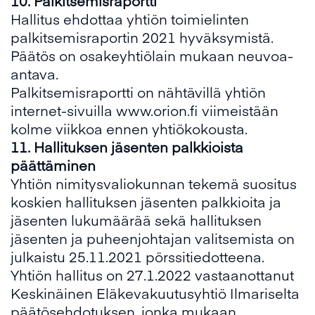
10.
Palkitsemisraportti
Hallitus ehdottaa yhtiön toimielinten
palkitsemisraportin 2021 hyväksymistä.
Päätös on osakeyhtiölain mukaan neuvoa-
antava.
Palkitsemisraportti on nähtävillä yhtiön
internet-sivuilla www.orion.fi viimeistään
kolme viikkoa ennen yhtiökokousta.
11
.
Hallituksen jäsenten palkkioista
päättäminen
Yhtiön nimitysvaliokunnan tekemä suositus
koskien hallituksen jäsenten palkkioita ja
jäsenten lukumäärää sekä hallituksen
jäsenten ja puheenjohtajan valitsemista on
julkaistu 25.11.2021 pörssitiedotteena.
Yhtiön hallitus on 27.1.2022 vastaanottanut
Keskinäinen Eläkevakuutusyhtiö Ilmariselta
päätösehdotuksen, jonka mukaan