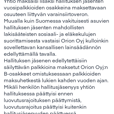
Yhtiö maksaisi lisäksi hallituksen jäsenten
vuosipalkkioiden osakkeina maksettavaan
osuuteen liittyvän varainsiirtoveron.
Muualla kuin Suomessa vakituisesti asuvien
hallituksen jäsenten mahdollisten
lakisääteisten sosiaali- ja eläkekulujen
suorittamisesta vastaisi Orion Oyj kulloinkin
sovellettavan kansallisen lainsäädännön
edellyttämällä tavalla.
Hallituksen jäsenen edellytettäisiin
säilyttävän palkkioina maksetut Orion Oyj:n
B-osakkeet omistuksessaan palkkioiden
maksuhetkestä lukien kahden vuoden ajan.
Mikäli henkilön hallitusjäsenyys yhtiön
hallituksessa päättyisi ennen
luovutusrajoituksen päättymistä,
luovutusrajoitus päättyisi kuitenkin
hallitusjäsenyyden päättyessä.