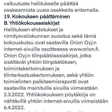
valtuutusta hallitukselle päättää
osakeannista uusia osakkeita antamalla.
1
9
.
Kokouksen päättäminen
B.
Yhtiökokousasiakirjat
Hallituksen ehdotukset ja
nimitysvaliokunnan suositus sekä tämä
kokouskutsu ovat saatavilla Orion Oyj:n
internet-sivuilla osoitteessa www.orion.fi.
Orion Oyj:n tilinpäätösasiakirjat, jotka
sisältävät yhtiön tilinpäätöksen,
toimintakertomuksen ja
tilintarkastuskertomuksen, sekä yhtiön
toimielinten palkitsemisraportti ovat
saatavilla mainituilla sivuilla viimeistään
2.3.2022. Yhtiökokouksen pöytäkirja on
nähtävillä yhtiön internet-sivuilla viimeistään
6.4.2022.