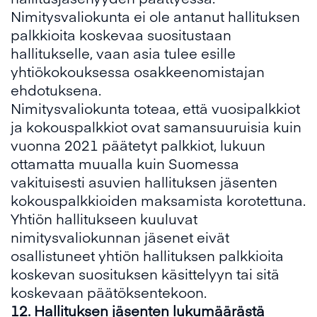
Nimitysvaliokunta ei ole antanut hallituksen
palkkioita koskevaa suositustaan
hallitukselle, vaan asia tulee esille
yhtiökokouksessa osakkeenomistajan
ehdotuksena.
Nimitysvaliokunta toteaa, että vuosipalkkiot
ja kokouspalkkiot ovat samansuuruisia kuin
vuonna 2021 päätetyt palkkiot, lukuun
ottamatta muualla kuin Suomessa
vakituisesti asuvien hallituksen jäsenten
kokouspalkkioiden maksamista korotettuna.
Yhtiön hallitukseen kuuluvat
nimitysvaliokunnan jäsenet eivät
osallistuneet yhtiön hallituksen palkkioita
koskevan suosituksen käsittelyyn tai sitä
koskevaan päätöksentekoon.
12
.
Hallituksen jäsenten lukumäärästä