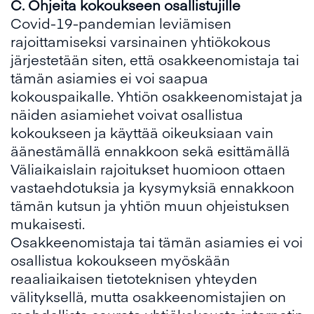
C.
Ohjeita kokoukseen osallistujille
Covid-19-pandemian leviämisen
rajoittamiseksi varsinainen yhtiökokous
järjestetään siten, että osakkeenomistaja tai
tämän asiamies ei voi saapua
kokouspaikalle. Yhtiön osakkeenomistajat ja
näiden asiamiehet voivat osallistua
kokoukseen ja käyttää oikeuksiaan vain
äänestämällä ennakkoon sekä esittämällä
Väliaikaislain rajoitukset huomioon ottaen
vastaehdotuksia ja kysymyksiä ennakkoon
tämän kutsun ja yhtiön muun ohjeistuksen
mukaisesti.
Osakkeenomistaja tai tämän asiamies ei voi
osallistua kokoukseen myöskään
reaaliaikaisen tietoteknisen yhteyden
välityksellä, mutta osakkeenomistajien on