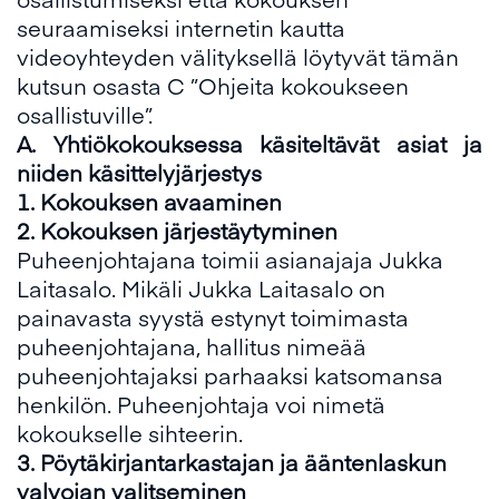
seuraamiseksi internetin kautta
videoyhteyden välityksellä löytyvät tämän
kutsun osasta C ”Ohjeita kokoukseen
osallistuville”.
A.
Yhtiökokouksessa käsiteltävät asiat ja
niiden käsittelyjärjestys
1.
Kokouksen avaaminen
2.
Kokouksen järjestäytyminen
Puheenjohtajana toimii asianajaja Jukka
Laitasalo. Mikäli Jukka Laitasalo on
painavasta syystä estynyt toimimasta
puheenjohtajana, hallitus nimeää
puheenjohtajaksi parhaaksi katsomansa
henkilön. Puheenjohtaja voi nimetä
kokoukselle sihteerin.
3.
Pöytäkirjantarkastajan ja ääntenlaskun
valvoj
an
valitseminen