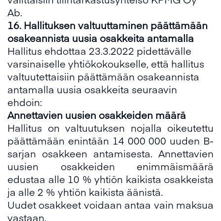
Ab.
1
6
.
Hallituksen val
tu
uttaminen päättämään
osakeannista
uusia osakkeita antamalla
Hallitus ehdottaa 23.3.2022 pidettävälle
varsinaiselle yhtiökokoukselle, että hallitus
valtuutettaisiin päättämään osakeannista
antamalla uusia osakkeita seuraavin
ehdoin:
Annettavien
uusien
osakkeiden määrä
Hallitus on valtuutuksen nojalla oikeutettu
päättämään enintään 14 000 000 uuden B-
sarjan osakkeen antamisesta. Annettavien
uusien osakkeiden enimmäismäärä
edustaa alle 10 % yhtiön kaikista osakkeista
ja alle 2 % yhtiön kaikista äänistä.
Uudet osakkeet voidaan antaa vain maksua
vastaan.