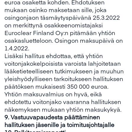
euroa osaketta kohden. Ehdotuksen
mukaan osinko maksetaan sille, joka
osingonjaon täsmäytyspäivänä 25.3.2022
on merkittynä osakkeenomistajaksi
Euroclear Finland Oy:n pitämään yhtiön
osakasluetteloon. Osingon maksupäivä on
1.4.2022.
Lisäksi hallitus ehdottaa, että yhtiön
voitonjakokelpoisista varoista lahjoitetaan
lääketieteelliseen tutkimukseen ja muuhun
yleishyödylliseen tarkoitukseen hallituksen
päätöksen mukaisesti 350 000 euroa.
Yhtiön maksuvalmius on hyvä, eikä
ehdotettu voitonjako vaaranna hallituksen
näkemyksen mukaan yhtiön maksukykyä.
9.
Vastuuvapaudesta päättäminen
hallituksen jäsenille ja toimitusjohtajalle