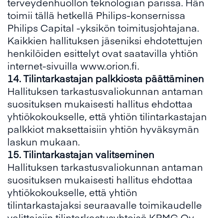
terveydenhuollon teknologian parissa. Hän
toimii tällä hetkellä Philips-konsernissa
Philips Capital -yksikön toimitusjohtajana.
Kaikkien hallituksen jäseniksi ehdotettujen
henkilöiden esittelyt ovat saatavilla yhtiön
internet-sivuilla www.orion.fi.
14
.
Tilintarkastajan palkkiosta päättäminen
Hallituksen tarkastusvaliokunnan antaman
suosituksen mukaisesti hallitus ehdottaa
yhtiökokoukselle, että yhtiön tilintarkastajan
palkkiot maksettaisiin yhtiön hyväksymän
laskun mukaan.
15
.
Tilintarkastajan valitseminen
Hallituksen tarkastusvaliokunnan antaman
suosituksen mukaisesti hallitus ehdottaa
yhtiökokoukselle, että yhtiön
tilintarkastajaksi seuraavalle toimikaudelle
valittaisiin tilintarkastusyhteisö KPMG Oy