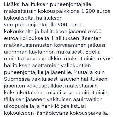
Lisäksi hallituksen puheenjohtajalle
maksettaisiin kokouspalkkiona 1 200 euroa
kokoukselta, hallituksen
varapuheenjohtajalle 900 euroa
kokoukselta ja hallituksen jäsenelle 600
euroa kokoukselta. Hallituksen jäsenten
matkakustannusten korvaaminen jatkuisi
aiemman käytännön mukaisesti. Edellä
mainitut kokouspalkkiot maksettaisiin myös
hallituksen asettamien valiokuntien
puheenjohtajille ja jäsenille. Muualla kuin
Suomessa vakituisesti asuvien hallituksen
jäsenten kokouspalkkiot maksettaisiin
kaksinkertaisina, mikäli kokous pidettäisiin
tällaisen jäsenen vakituisen asuinvaltion
ulkopuolella ja henkilö osallistuisi
kokoukseen läsnäolevana kokouspaikalla.