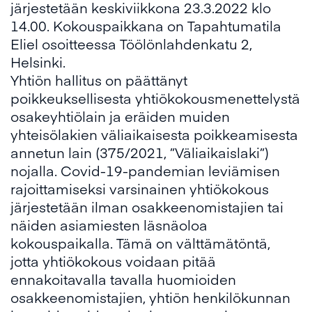
järjestetään keskiviikkona 23.3.2022 klo
14.00. Kokouspaikkana on Tapahtumatila
Eliel osoitteessa Töölönlahdenkatu 2,
Helsinki.
Yhtiön hallitus on päättänyt
poikkeuksellisesta yhtiökokousmenettelystä
osakeyhtiölain ja eräiden muiden
yhteisölakien väliaikaisesta poikkeamisesta
annetun lain (375/2021, ”Väliaikaislaki”)
nojalla. Covid-19-pandemian leviämisen
rajoittamiseksi varsinainen yhtiökokous
järjestetään ilman osakkeenomistajien tai
näiden asiamiesten läsnäoloa
kokouspaikalla. Tämä on välttämätöntä,
jotta yhtiökokous voidaan pitää
ennakoitavalla tavalla huomioiden
osakkeenomistajien, yhtiön henkilökunnan