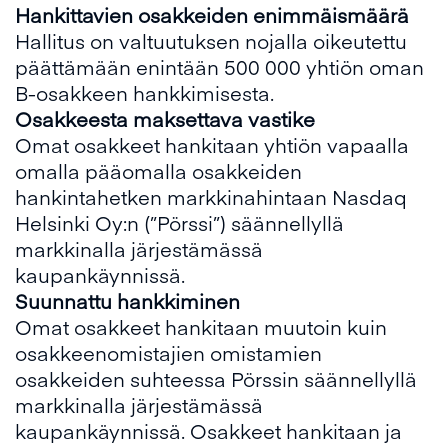
Hankit
tavien osakkeiden enimmäismäärä
Hallitus on valtuutuksen nojalla oikeutettu
päättämään enintään 500 000 yhtiön oman
B-osakkeen hankkimisesta.
Osakkeesta maksettav
a vastike
Omat osakkeet hankitaan yhtiön vapaalla
omalla pääomalla osakkeiden
hankintahetken markkinahintaan Nasdaq
Helsinki Oy:n (”Pörssi”) säännellyllä
markkinalla järjestämässä
kaupankäynnissä.
Suunnattu hankkiminen
Omat osakkeet hankitaan muutoin kuin
osakkeenomistajien omistamien
osakkeiden suhteessa Pörssin säännellyllä
markkinalla järjestämässä
kaupankäynnissä. Osakkeet hankitaan ja