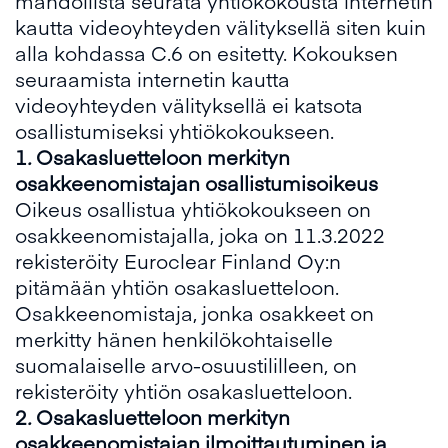
mahdollista seurata yhtiökokousta internetin
kautta videoyhteyden välityksellä siten kuin
alla kohdassa C.6 on esitetty. Kokouksen
seuraamista internetin kautta
videoyhteyden välityksellä ei katsota
osallistumiseksi yhtiökokoukseen.
1
.
Osakasluetteloon
merkityn
osakkeenomistajan osallistumisoikeus
Oikeus osallistua yhtiökokoukseen on
osakkeenomistajalla, joka on 11.3.2022
rekisteröity Euroclear Finland Oy:n
pitämään yhtiön osakasluetteloon.
Osakkeenomistaja, jonka osakkeet on
merkitty hänen henkilökohtaiselle
suomalaiselle arvo-osuustililleen, on
rekisteröity yhtiön osakasluetteloon.
2
.
Osakasluetteloon
merkityn
osakkeenomistajan
ilmoittautuminen ja