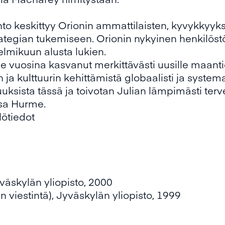
to keskittyy Orionin ammattilaisten, kyvykkyyksi
ategian tukemiseen. Orionin nykyinen henkilöst
lmikuun alusta lukien.
 vuosina kasvanut merkittävästi uusille maantiete
a kulttuurin kehittämistä globaalisti ja systemaa
uksista tässä ja toivotan Julian lämpimästi terve
sa Hurme.
lötiedot
väskylän yliopisto, 2000
n viestintä), Jyväskylän yliopisto, 1999