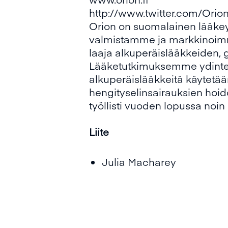
http://www.twitter.com/Orio
Orion on suomalainen lääkeyh
valmistamme ja markkinoimme 
laaja alkuperäislääkkeiden, 
Lääketutkimuksemme ydintera
alkuperäislääkkeitä käytetä
hengityselinsairauksien hoido
työllisti vuoden lopussa noin
Liite
Julia Macharey