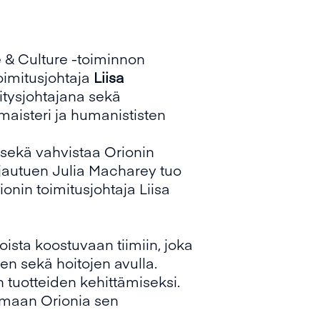
 & Culture -toiminnon
oimitusjohtaja
Liisa
hitysjohtajana sekä
aisteri ja humanististen
 sekä vahvistaa Orionin
jautuen Julia Macharey tuo
onin toimitusjohtaja Liisa
oista koostuvaan tiimiin, joka
n sekä hoitojen avulla.
 tuotteiden kehittämiseksi.
kemaan Orionia sen