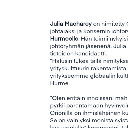
Julia
Macharey
on nimitetty
johtajaksi ja konsernin johto
H
urmeelle
. Hän toimii nykyi
johtoryhmän jäsenenä. Julia
tieteiden kandidaatti.
”Halusin tukea tällä nimityk
yrityskulttuurin rakentamis
yritykseemme globaalin kulttu
Hurme.
”Olen erittäin innoissani mah
pyrkii parantamaan hyvinvoin
Orionilla on ihmisläheinen ku
Se on vain yksi monista syis
kasvupolulla”, kommentoi Ju