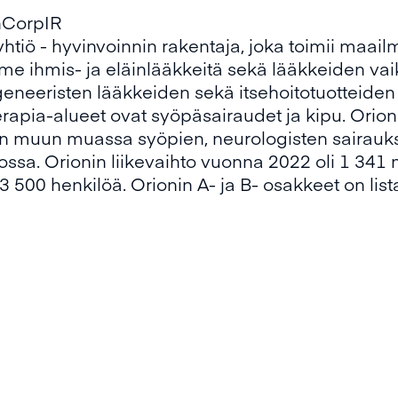
nCorpIR
tiö - hyvinvoinnin rakentaja, joka toimii maail
ihmis- ja eläinlääkkeitä sekä lääkkeiden vaikut
geneeristen lääkkeiden sekä itsehoitotuotteiden
pia-alueet ovat syöpäsairaudet ja kipu. Orion
än muun muassa syöpien, neurologisten sairauk
ssa. Orionin liikevaihto vuonna 2022 oli 1 341 m
 3 500 henkilöä. Orionin A- ja B- osakkeet on lis