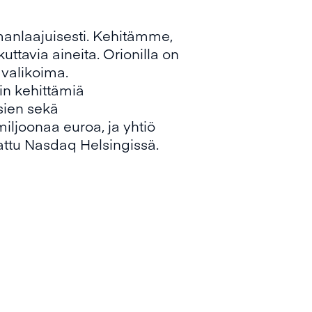
manlaajuisesti. Kehitämme,
tavia aineita. Orionilla on
 valikoima.
in kehittämiä
sien sekä
iljoonaa euroa, ja yhtiö
tattu Nasdaq Helsingissä.