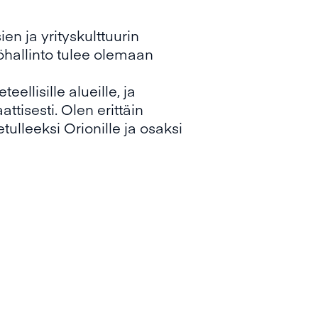
en ja yrityskulttuurin
öhallinto tulee olemaan
ellisille alueille, ja
ttisesti. Olen erittäin
tulleeksi Orionille ja osaksi