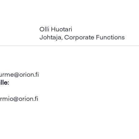
Olli Huotari
Johtaja, Corporate Functions
hurme@orion.fi
lle:
ormio@orion.fi