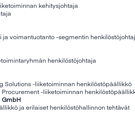
etoiminnan kehitysjohtaja
taja
 voimantuotanto -segmentin henkilöstöjohta
oimintaryhmän henkilöstöjohtaja
lutions -liiketoiminnan henkilöstöpäällikkö
ocurement -liiketoiminnan henkilöstöpäällik
a
GmbH
kö ja erilaiset henkilöstöhallinnon tehtävät