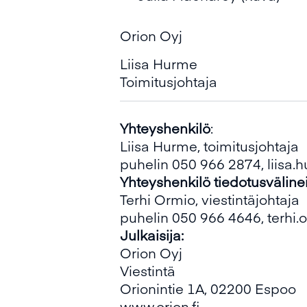
Orion Oyj
Liisa Hurme
Toimitusjohtaja
Yhteyshenkilö
:
Liisa Hurme, toimitusjohtaja
puhelin 050 966 2874, liisa.
Yhteys
henkilö tiedotusvälinei
Terhi Ormio, viestintäjohtaja
puhelin 050 966 4646, terhi.
Julkaisija:
Orion Oyj
Viestintä
Orionintie 1A, 02200 Espoo
www.orion.fi