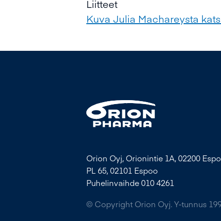
Liitteet
Kuva Julia Machareysta ka
Orion Oyj, Orionintie 1A, 02200 Espo
PL 65, 02101 Espoo
Puhelinvaihde 010 4261
© Copyright Orion Oyj. Y-tunnus 19