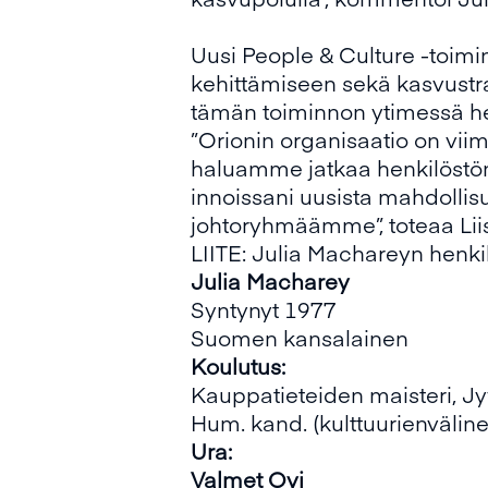
Uusi People & Culture -toimin
kehittämiseen sekä kasvustr
tämän toiminnon ytimessä he
”Orionin organisaatio on viime
haluamme jatkaa henkilöstön j
innoissani uusista mahdollisu
johtoryhmäämme”, toteaa Lii
LIITE: Julia Machareyn henki
Julia
Macharey
Syntynyt 1977
Suomen kansalainen
Koulutus
:
Kauppatieteiden maisteri, Jy
Hum. kand. (kulttuurienväline
Ura
:
Valmet Oyj