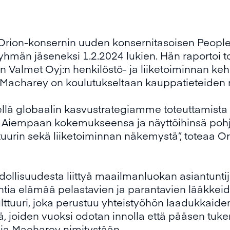
 Orion-konsernin uuden konsernitasoisen People
ryhmän jäseneksi 1.2.2024 lukien. Hän raportoi t
sin Valmet Oyj:n henkilöstö- ja liiketoiminnan ke
 Macharey on koulutukseltaan kauppatieteiden m
sellä globaalin kasvustrategiamme toteuttamista
ta. Aiempaan kokemukseensa ja näyttöihinsä poh
urin sekä liiketoiminnan näkemystä”, toteaa Ori
dollisuudesta liittyä maailmanluokan asiantuntij
tia elämää pelastavien ja parantavien lääkkeide
lttuuri, joka perustuu yhteistyöhön laadukkaiden
tä, joiden vuoksi odotan innolla että pääsen tu
lia Macharey nimitystään.