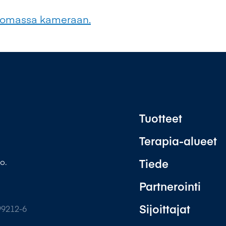
tsomassa kameraan.
Tuotteet
Terapia-alueet
Tiede
o.
Partnerointi
Sijoittajat
99212-6