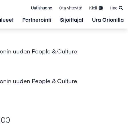
Uutishuone
Ota yhteyttä
Kieli
Hae
alueet
Partnerointi
Sijoittajat
Ura Orionilla
ionin uuden People & Culture
ionin uuden People & Culture
.00