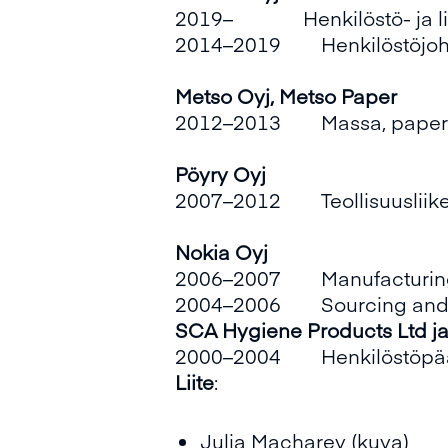
2019– Henkilöstö- ja liik
2014–2019 Henkilöstöjoh
Metso Oyj
,
Metso
Paper
2012–2013 Massa, paperi ja
Pöyry Oyj
2007–2012 Teollisuusliiket
Nokia Oyj
2006–2007 Manufacturing So
2004–2006 Sourcing and Pr
SCA
Hygiene
Products
Ltd j
2000–2004 Henkilöstöpäällik
Liite
:
Julia Macharey
(kuva)