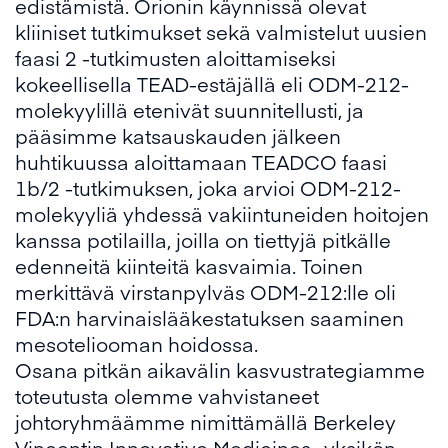
edistämistä. Orionin käynnissä olevat
kliiniset tutkimukset sekä valmistelut uusien
faasi 2 -tutkimusten aloittamiseksi
kokeellisella TEAD-estäjällä eli ODM-212-
molekyylillä etenivät suunnitellusti, ja
pääsimme katsauskauden jälkeen
huhtikuussa aloittamaan TEADCO faasi
1b/2 -tutkimuksen, joka arvioi ODM-212-
molekyyliä yhdessä vakiintuneiden hoitojen
kanssa potilailla, joilla on tiettyjä pitkälle
edenneitä kiinteitä kasvaimia. Toinen
merkittävä virstanpylväs ODM-212:lle oli
FDA:n harvinaislääkestatuksen saaminen
mesoteliooman hoidossa.
Osana pitkän aikavälin kasvustrategiamme
toteutusta olemme vahvistaneet
johtoryhmäämme nimittämällä Berkeley
Vincentin Innovative Medicines -yksikön