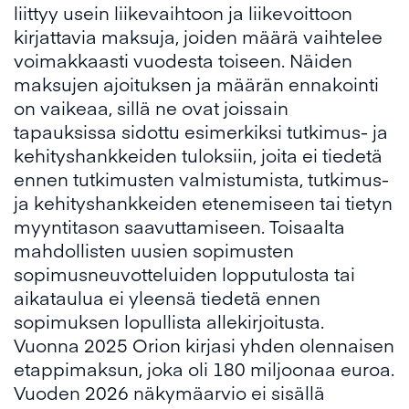
liittyy usein liikevaihtoon ja liikevoittoon
kirjattavia maksuja, joiden määrä vaihtelee
voimakkaasti vuodesta toiseen. Näiden
maksujen ajoituksen ja määrän ennakointi
on vaikeaa, sillä ne ovat joissain
tapauksissa sidottu esimerkiksi tutkimus- ja
kehityshankkeiden tuloksiin, joita ei tiedetä
ennen tutkimusten valmistumista, tutkimus-
ja kehityshankkeiden etenemiseen tai tietyn
myyntitason saavuttamiseen. Toisaalta
mahdollisten uusien sopimusten
sopimusneuvotteluiden lopputulosta tai
aikataulua ei yleensä tiedetä ennen
sopimuksen lopullista allekirjoitusta.
Vuonna 2025 Orion kirjasi yhden olennaisen
etappimaksun, joka oli 180 miljoonaa euroa.
Vuoden 2026 näkymäarvio ei sisällä