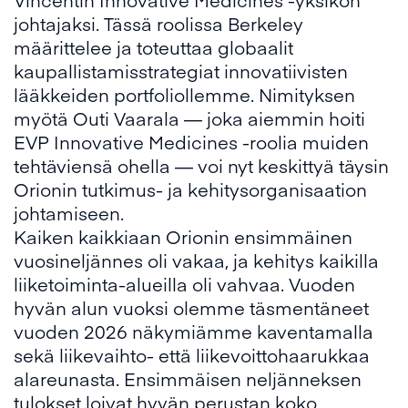
johtajaksi. Tässä roolissa Berkeley
määrittelee ja toteuttaa globaalit
kaupallistamisstrategiat innovatiivisten
lääkkeiden portfoliollemme. Nimityksen
myötä Outi Vaarala — joka aiemmin hoiti
EVP Innovative Medicines -roolia muiden
tehtäviensä ohella — voi nyt keskittyä täysin
Orionin tutkimus- ja kehitysorganisaation
johtamiseen.
Kaiken kaikkiaan Orionin ensimmäinen
vuosineljännes oli vakaa, ja kehitys kaikilla
liiketoiminta-alueilla oli vahvaa. Vuoden
hyvän alun vuoksi olemme täsmentäneet
vuoden 2026 näkymiämme kaventamalla
sekä liikevaihto- että liikevoittohaarukkaa
alareunasta. Ensimmäisen neljänneksen
tulokset loivat hyvän perustan koko