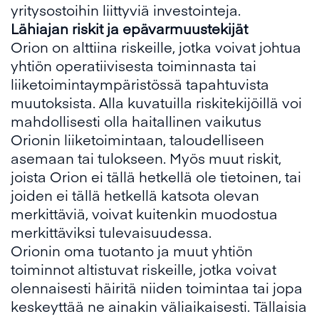
yritysostoihin liittyviä investointeja.
Lähiajan riskit ja epävarmuustekijät
Orion on alttiina riskeille, jotka voivat johtua
yhtiön operatiivisesta toiminnasta tai
liiketoimintaympäristössä tapahtuvista
muutoksista. Alla kuvatuilla riskitekijöillä voi
mahdollisesti olla haitallinen vaikutus
Orionin liiketoimintaan, taloudelliseen
asemaan tai tulokseen. Myös muut riskit,
joista Orion ei tällä hetkellä ole tietoinen, tai
joiden ei tällä hetkellä katsota olevan
merkittäviä, voivat kuitenkin muodostua
merkittäviksi tulevaisuudessa.
Orionin oma tuotanto ja muut yhtiön
toiminnot altistuvat riskeille, jotka voivat
olennaisesti häiritä niiden toimintaa tai jopa
keskeyttää ne ainakin väliaikaisesti. Tällaisia