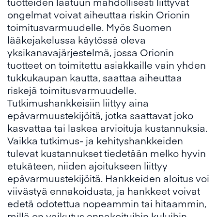
tuotteiden laatuun mahdollisesti liittyvät
ongelmat voivat aiheuttaa riskin Orionin
toimitusvarmuudelle. Myös Suomen
lääkejakelussa käytössä oleva
yksikanavajärjestelmä, jossa Orionin
tuotteet on toimitettu asiakkaille vain yhden
tukkukaupan kautta, saattaa aiheuttaa
riskejä toimitusvarmuudelle.
Tutkimushankkeisiin liittyy aina
epävarmuustekijöitä, jotka saattavat joko
kasvattaa tai laskea arvioituja kustannuksia.
Vaikka tutkimus- ja kehityshankkeiden
tulevat kustannukset tiedetään melko hyvin
etukäteen, niiden ajoitukseen liittyy
epävarmuustekijöitä. Hankkeiden aloitus voi
viivästyä ennakoidusta, ja hankkeet voivat
edetä odotettua nopeammin tai hitaammin,
millä on vaikutus ennakoituihin kuluihin