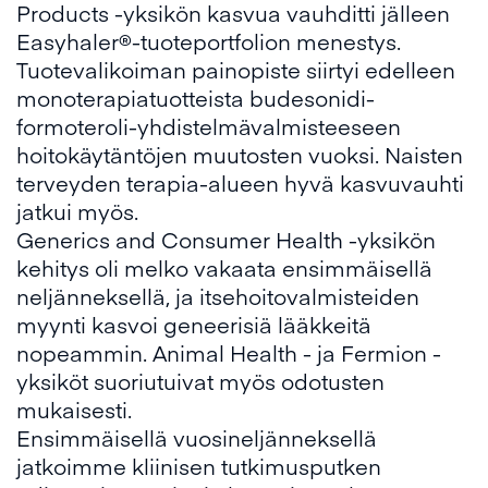
Products -yksikön kasvua vauhditti jälleen
Easyhaler®-tuoteportfolion menestys.
Tuotevalikoiman painopiste siirtyi edelleen
monoterapiatuotteista budesonidi-
formoteroli-yhdistelmävalmisteeseen
hoitokäytäntöjen muutosten vuoksi. Naisten
terveyden terapia-alueen hyvä kasvuvauhti
jatkui myös.
Generics and Consumer Health -yksikön
kehitys oli melko vakaata ensimmäisellä
neljänneksellä, ja itsehoitovalmisteiden
myynti kasvoi geneerisiä lääkkeitä
nopeammin. Animal Health - ja Fermion -
yksiköt suoriutuivat myös odotusten
mukaisesti.
Ensimmäisellä vuosineljänneksellä
jatkoimme kliinisen tutkimusputken