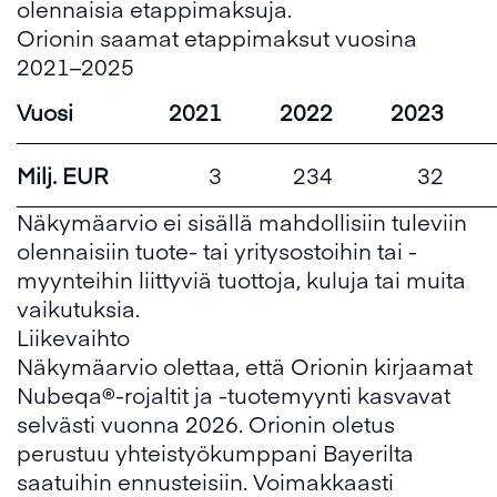
olennaisia etappimaksuja.
Orionin saamat etappimaksut vuosina
2021–2025
Vuosi
2021
2022
2023
Milj. EUR
3
234
32
Näkymäarvio ei sisällä mahdollisiin tuleviin
olennaisiin tuote- tai yritysostoihin tai -
myynteihin liittyviä tuottoja, kuluja tai muita
vaikutuksia.
Liikevaihto
Näkymäarvio olettaa, että Orionin kirjaamat
Nubeqa®-rojaltit ja -tuotemyynti kasvavat
selvästi vuonna 2026. Orionin oletus
perustuu yhteistyökumppani Bayerilta
saatuihin ennusteisiin. Voimakkaasti