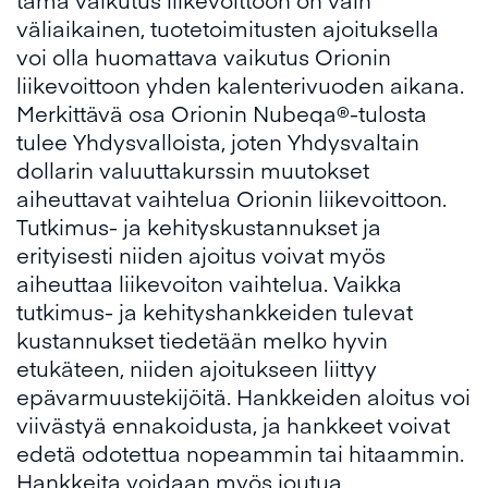
väliaikainen, tuotetoimitusten ajoituksella
voi olla huomattava vaikutus Orionin
liikevoittoon yhden kalenterivuoden aikana.
Merkittävä osa Orionin Nubeqa®-tulosta
tulee Yhdysvalloista, joten Yhdysvaltain
dollarin valuuttakurssin muutokset
aiheuttavat vaihtelua Orionin liikevoittoon.
Tutkimus- ja kehityskustannukset ja
erityisesti niiden ajoitus voivat myös
aiheuttaa liikevoiton vaihtelua. Vaikka
tutkimus- ja kehityshankkeiden tulevat
kustannukset tiedetään melko hyvin
etukäteen, niiden ajoitukseen liittyy
epävarmuustekijöitä. Hankkeiden aloitus voi
viivästyä ennakoidusta, ja hankkeet voivat
edetä odotettua nopeammin tai hitaammin.
Hankkeita voidaan myös joutua