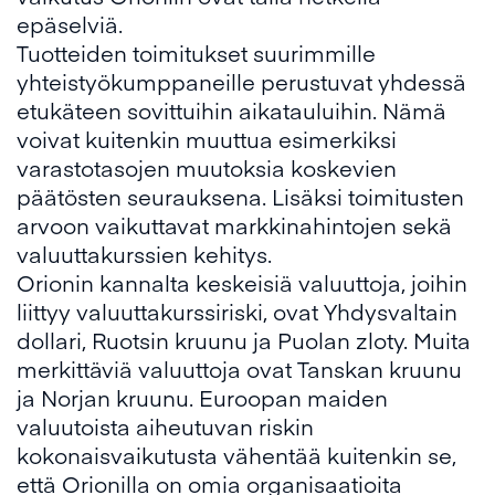
epäselviä.
Tuotteiden toimitukset suurimmille
yhteistyökumppaneille perustuvat yhdessä
etukäteen sovittuihin aikatauluihin. Nämä
voivat kuitenkin muuttua esimerkiksi
varastotasojen muutoksia koskevien
päätösten seurauksena. Lisäksi toimitusten
arvoon vaikuttavat markkinahintojen sekä
valuuttakurssien kehitys.
Orionin kannalta keskeisiä valuuttoja, joihin
liittyy valuuttakurssiriski, ovat Yhdysvaltain
dollari, Ruotsin kruunu ja Puolan zloty. Muita
merkittäviä valuuttoja ovat Tanskan kruunu
ja Norjan kruunu. Euroopan maiden
valuutoista aiheutuvan riskin
kokonaisvaikutusta vähentää kuitenkin se,
että Orionilla on omia organisaatioita