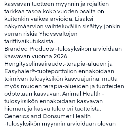
kasvavan tuotteen myynnin ja rojaltien
tarkkaa tasoa koko vuoden osalta on
kuitenkin vaikea arvioida. Lisäksi
näkymäarvion vaihteluväliin sisältyy jonkin
verran riskiä Yhdysvaltojen
tariffivaikutuksista.
Branded Products -tulosyksikön arvioidaan
kasvavan vuonna 2026.
Hengityselinsairaudet-terapia-alueen ja
Easyhaler®-tuoteportfolion ennakoidaan
toimivan tulosyksikön kasvuajurina, mutta
myös muiden terapia-alueiden ja tuotteiden
odotetaan kasvavan. Animal Health -
tulosyksikön ennakoidaan kasvavan
hieman, ja kasvu tulee eri tuotteista.
Generics and Consumer Health
-tulosyksikön myynnin arvioidaan olevan