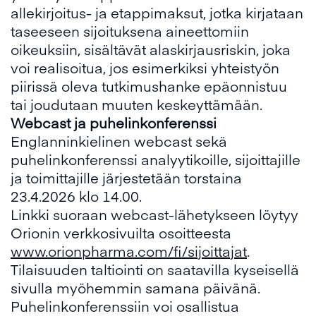
allekirjoitus- ja etappimaksut, jotka kirjataan
taseeseen sijoituksena aineettomiin
oikeuksiin, sisältävät alaskirjausriskin, joka
voi realisoitua, jos esimerkiksi yhteistyön
piirissä oleva tutkimushanke epäonnistuu
tai joudutaan muuten keskeyttämään.
Webcast ja puhelinkonferenssi
Englanninkielinen webcast sekä
puhelinkonferenssi analyytikoille, sijoittajille
ja toimittajille järjestetään torstaina
23.4.2026 klo 14.00.
Linkki suoraan webcast-lähetykseen löytyy
Orionin verkkosivuilta osoitteesta
www.orionpharma.com/fi/sijoittajat
.
Tilaisuuden taltiointi on saatavilla kyseisellä
sivulla myöhemmin samana päivänä.
Puhelinkonferenssiin voi osallistua