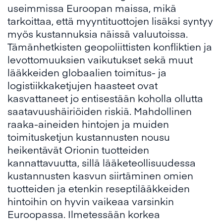
useimmissa Euroopan maissa, mikä
tarkoittaa, että myyntituottojen lisäksi syntyy
myös kustannuksia näissä valuutoissa.
Tämänhetkisten geopoliittisten konfliktien ja
levottomuuksien vaikutukset sekä muut
lääkkeiden globaalien toimitus- ja
logistiikkaketjujen haasteet ovat
kasvattaneet jo entisestään koholla ollutta
saatavuushäiriöiden riskiä. Mahdollinen
raaka-aineiden hintojen ja muiden
toimitusketjun kustannusten nousu
heikentävät Orionin tuotteiden
kannattavuutta, sillä lääketeollisuudessa
kustannusten kasvun siirtäminen omien
tuotteiden ja etenkin reseptilääkkeiden
hintoihin on hyvin vaikeaa varsinkin
Euroopassa. Ilmetessään korkea