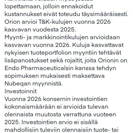
lopettamaan, jolloin ennakoidut
kustannukset eivät toteudu täysimääräisesti.
Orion arvioi T&K-kulujen vuonna 2026
kasvavan vuodesta 2025.
Myynti- ja markkinointikulujen arvioidaan
kasvavan vuonna 2026. Kuluja kasvattavat
nykyisen tuoteportfolion myyntiin tehtävät
lisäpanostukset sekä rojaltit, joita Orionin on
Endo Pharmaceuticalsin kanssa tehdyn
sopimuksen mukaisesti maksettava
Nubeqan myynnistä.
Investoinnit
Vuonna 2026 konsernin investointien
kokonaismäärään ei arvioida tulevan
olennaista muutosta verrattuna vuoteen
2025. Investointien arvio ei sisällä
mahdollisiin tuleviin olennaisiin tuote- tai