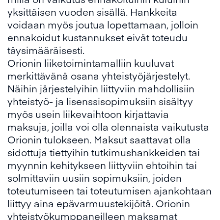
yksittäisen vuoden sisällä. Hankkeita
voidaan myös joutua lopettamaan, jolloin
ennakoidut kustannukset eivät toteudu
täysimääräisesti.
Orionin liiketoimintamalliin kuuluvat
merkittävänä osana yhteistyöjärjestelyt.
Näihin järjestelyihin liittyviin mahdollisiin
yhteistyö- ja lisenssisopimuksiin sisältyy
myös usein liikevaihtoon kirjattavia
maksuja, joilla voi olla olennaista vaikutusta
Orionin tulokseen. Maksut saattavat olla
sidottuja tiettyihin tutkimushankkeiden tai
myynnin kehitykseen liittyviin ehtoihin tai
solmittaviin uusiin sopimuksiin, joiden
toteutumiseen tai toteutumisen ajankohtaan
liittyy aina epävarmuustekijöitä. Orionin
yhteistyökumppaneilleen maksamat