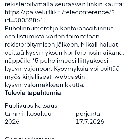
rekisteröitymällä seuraavan linkin kautta:
https://palvelu.flik.fi/teleconference/?
id=50052861
.
Puhelinnumerot ja konferenssitunnus
osallistumista varten toimitetaan
rekisteröitymisen jälkeen. Mikäli haluat
esittää kysymyksen konferenssin aikana,
näppäile *5 puhelimeesi liittyäksesi
kysymysjonoon. Kysymyksiä voi esittää
myös kirjallisesti webcastin
kysymyslomakkeen kautta.
Tulevia tapahtumia
Puolivuosikatsaus
tammi–kesäkuu
perjantai
2026
17.7.2026
Osavuosikatsaus