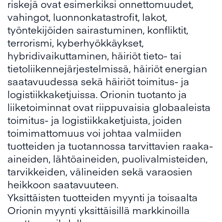
riskejä ovat esimerkiksi onnettomuudet,
vahingot, luonnonkatastrofit, lakot,
työntekijöiden sairastuminen, konfliktit,
terrorismi, kyberhyökkäykset,
hybridivaikuttaminen, häiriöt tieto- tai
tietoliikennejärjestelmissä, häiriöt energian
saatavuudessa sekä häiriöt toimitus- ja
logistiikkaketjuissa. Orionin tuotanto ja
liiketoiminnat ovat riippuvaisia globaaleista
toimitus- ja logistiikkaketjuista, joiden
toimimattomuus voi johtaa valmiiden
tuotteiden ja tuotannossa tarvittavien raaka-
aineiden, lähtöaineiden, puolivalmisteiden,
tarvikkeiden, välineiden sekä varaosien
heikkoon saatavuuteen.
Yksittäisten tuotteiden myynti ja toisaalta
Orionin myynti yksittäisillä markkinoilla