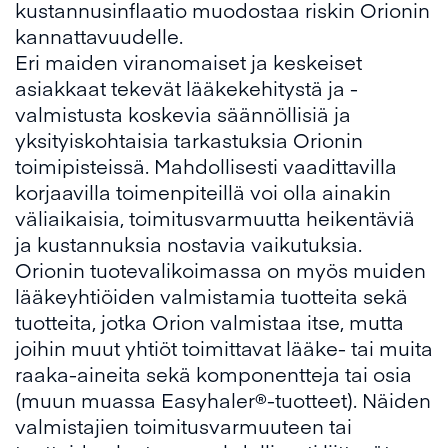
kustannusinflaatio muodostaa riskin Orionin
kannattavuudelle.
Eri maiden viranomaiset ja keskeiset
asiakkaat tekevät lääkekehitystä ja -
valmistusta koskevia säännöllisiä ja
yksityiskohtaisia tarkastuksia Orionin
toimipisteissä. Mahdollisesti vaadittavilla
korjaavilla toimenpiteillä voi olla ainakin
väliaikaisia, toimitusvarmuutta heikentäviä
ja kustannuksia nostavia vaikutuksia.
Orionin tuotevalikoimassa on myös muiden
lääkeyhtiöiden valmistamia tuotteita sekä
tuotteita, jotka Orion valmistaa itse, mutta
joihin muut yhtiöt toimittavat lääke- tai muita
raaka-aineita sekä komponentteja tai osia
(muun muassa Easyhaler®-tuotteet). Näiden
valmistajien toimitusvarmuuteen tai