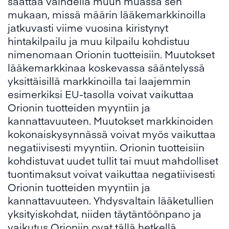
saattaa vaihdella muun muassa sen
mukaan, missä määrin lääkemarkkinoilla
jatkuvasti viime vuosina kiristynyt
hintakilpailu ja muu kilpailu kohdistuu
nimenomaan Orionin tuotteisiin. Muutokset
lääkemarkkinaa koskevassa sääntelyssä
yksittäisillä markkinoilla tai laajemmin
esimerkiksi EU-tasolla voivat vaikuttaa
Orionin tuotteiden myyntiin ja
kannattavuuteen. Muutokset markkinoiden
kokonaiskysynnässä voivat myös vaikuttaa
negatiivisesti myyntiin. Orionin tuotteisiin
kohdistuvat uudet tullit tai muut mahdolliset
tuontimaksut voivat vaikuttaa negatiivisesti
Orionin tuotteiden myyntiin ja
kannattavuuteen. Yhdysvaltain lääketullien
yksityiskohdat, niiden täytäntöönpano ja
vaikutus Orioniin ovat tällä hetkellä