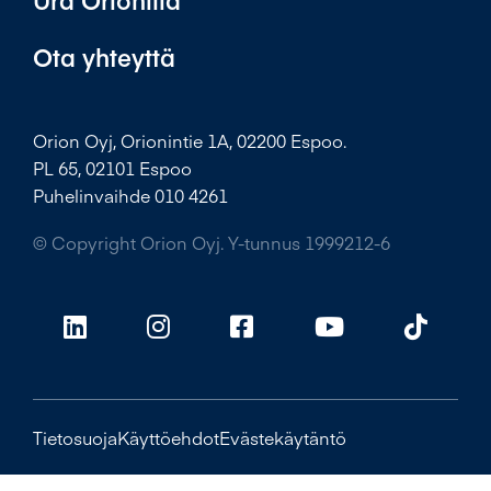
Ota yhteyttä
Orion Oyj, Orionintie 1A, 02200 Espoo.
PL 65, 02101 Espoo
Puhelinvaihde 010 4261
© Copyright Orion Oyj. Y-tunnus 1999212-6
Tietosuoja
Käyttöehdot
Evästekäytäntö