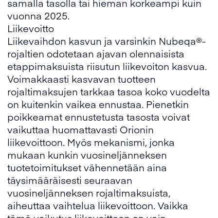
samalla tasolla tai hieman korkeampi kuin
vuonna 2025.
Liikevoitto
Liikevaihdon kasvun ja varsinkin Nubeqa®-
rojaltien odotetaan ajavan olennaisista
etappimaksuista riisutun liikevoiton kasvua.
Voimakkaasti kasvavan tuotteen
rojaltimaksujen tarkkaa tasoa koko vuodelta
on kuitenkin vaikea ennustaa. Pienetkin
poikkeamat ennustetusta tasosta voivat
vaikuttaa huomattavasti Orionin
liikevoittoon. Myös mekanismi, jonka
mukaan kunkin vuosineljänneksen
tuotetoimitukset vähennetään aina
täysimääräisesti seuraavan
vuosineljänneksen rojaltimaksuista,
aiheuttaa vaihtelua liikevoittoon. Vaikka
tämä vaikutus liikevoittoon on vain